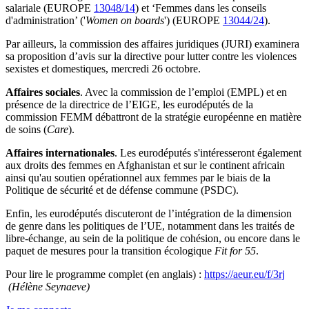
salariale (EUROPE
13048/14
) et ‘Femmes dans les conseils
d'administration’ ('
Women on boards
') (EUROPE
13044/24
).
Par ailleurs, la commission des affaires juridiques (JURI) examinera
sa proposition d’avis sur la directive pour lutter contre les violences
sexistes et domestiques, mercredi 26 octobre.
Affaires sociales
. Avec la commission de l’emploi (EMPL) et en
présence de la directrice de l’EIGE, les eurodéputés de la
commission FEMM débattront de la stratégie européenne en matière
de soins (
Care
).
Affaires internationales
. Les eurodéputés s'intéresseront également
aux droits des femmes en Afghanistan et sur le continent africain
ainsi qu'au soutien opérationnel aux femmes par le biais de la
Politique de sécurité et de défense commune (PSDC).
Enfin, les eurodéputés discuteront de l’intégration de la dimension
de genre dans les politiques de l’UE, notamment dans les traités de
libre-échange, au sein de la politique de cohésion, ou encore dans le
paquet de mesures pour la transition écologique
Fit for 55
.
Pour lire le programme complet (en anglais) :
https://aeur.eu/f/3rj
(Hélène Seynaeve)