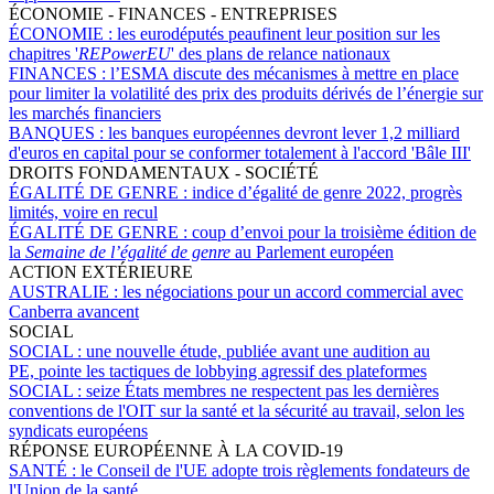
ÉCONOMIE - FINANCES - ENTREPRISES
ÉCONOMIE :
les eurodéputés peaufinent leur position sur les
chapitres '
REPowerEU
' des plans de relance nationaux
FINANCES :
l’ESMA discute des mécanismes à mettre en place
pour limiter la volatilité des prix des produits dérivés de l’énergie sur
les marchés financiers
BANQUES :
les banques européennes devront lever 1,2 milliard
d'euros en capital pour se conformer totalement à l'accord 'Bâle III'
DROITS FONDAMENTAUX - SOCIÉTÉ
ÉGALITÉ DE GENRE :
indice d’égalité de genre 2022, progrès
limités, voire en recul
ÉGALITÉ DE GENRE :
coup d’envoi pour la troisième édition de
la
Semaine de l’égalité de genre
au Parlement européen
ACTION EXTÉRIEURE
AUSTRALIE :
les négociations pour un accord commercial avec
Canberra avancent
SOCIAL
SOCIAL :
une nouvelle étude, publiée avant une audition au
PE, pointe les tactiques de lobbying agressif des plateformes
SOCIAL :
seize États membres ne respectent pas les dernières
conventions de l'OIT sur la santé et la sécurité au travail, selon les
syndicats européens
RÉPONSE EUROPÉENNE À LA COVID-19
SANTÉ :
le Conseil de l'UE adopte trois règlements fondateurs de
l'Union de la santé