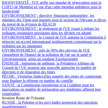
BIODIVERSITÉ :
l'UE arrête son mandat de négociation pour la
COP15 de Montréal en vue d'un cadre mondial ambitieux pour la
biodiversité
ENVIRONNEMENT :
directive 'émissions industrielles', les
ministres des Vingt-sept inquiets pour le secteur de l'élevage et déçus
du report de la révision de REACH
ENVIRONNEMENT :
le règlement de l'UE visant à réduire les
polluants organiques persistants dans les déchets est adopté
ENVIRONNEMENT :
le Conseil de l'UE autorise la Commission à
négocier un accord international juridiquement contraignant sur la
pollution par les plastiques
ENVIRONNEMENT :
près de 90% des citoyens de l'UE
s'inquiètent de l'impact de la pollution de l'air sur la santé et
l'environnement, selon un sondage Eurobaromètre
ÉNERGIE :
émissions de méthane, la Présidence tchèque du
Conseil de l’UE propose une nouvelle approche en matière de
détection et de réparation des fuites
PÊCHE :
Virginijus Sinkevičius suggère des pistes de compromis
pour finaliser la réforme en matière de contrôle
SANTÉ :
la Commission européenne et la Coalition pour les
innovations en matière de préparation aux épidémies affinent leur
coopération
Invasion Russe de l'Ukraine
RUSSIE :
la Pologne et les pays baltes proposent des sanctions
supplémentaires