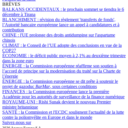
BRÈVES
BALKANS OCCIDENTAUX :
le prochain sommet se tiendra le 6
décembre à Tirana
BLANCHIMENT :
révision du règlement 'transferts de fonds',
l’Autorité bancaire européenne lance un appel à candidatures et à
contribution
CHINE :
l'UE prolonge des droits antidumping sur l'aspartame
chinois
CLIMAT :
le Conseil de l’UE adopte des conclusions en vue de la
COP27
ÉCONOMIE :
le déficit public moyen à 2,1% au deuxième trimestre
dans la zone euro
ÉNERGIE :
la Commission européenne réaffirme son soutien à
l’accord de principe sur la modernisation du traité sur la Charte de
l’énergie
ÉNERGIE :
la Commission européenne se dit prête à soutenir le
projet de gazoduc
BarMar
, sous certaines conditions
FINANCES :
la Commission européenne lance la première
Académie pour les autorités de surveillance de la finance numérique
ROYAUME-UNI :
Rishi Sunak devient le nouveau Premier
ministre britannique
SANTÉ :
la Commission et l'ECDC soulignent l'actualité de la lutte
contre la poliomyélite en Europe et dans le monde
Suivez-nous sur
2026 Agence Europe S.A.