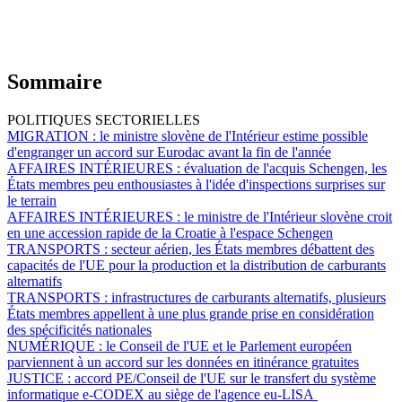
Sommaire
POLITIQUES SECTORIELLES
MIGRATION :
le ministre slovène de l'Intérieur estime possible
d'engranger un accord sur Eurodac avant la fin de l'année
AFFAIRES INTÉRIEURES :
évaluation de l'acquis Schengen, les
États membres peu enthousiastes à l'idée d'inspections surprises sur
le terrain
AFFAIRES INTÉRIEURES :
le ministre de l'Intérieur slovène croit
en une accession rapide de la Croatie à l'espace Schengen
TRANSPORTS :
secteur aérien, les États membres débattent des
capacités de l'UE pour la production et la distribution de carburants
alternatifs
TRANSPORTS :
infrastructures de carburants alternatifs, plusieurs
États membres appellent à une plus grande prise en considération
des spécificités nationales
NUMÉRIQUE :
le Conseil de l'UE et le Parlement européen
parviennent à un accord sur les données en itinérance gratuites
JUSTICE :
accord PE/Conseil de l'UE sur le transfert du système
informatique e-CODEX au siège de l'agence eu-LISA