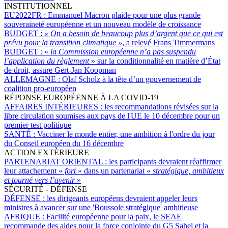
INSTITUTIONNEL
EU2022FR :
Emmanuel Macron plaide pour une plus grande
souveraineté européenne et un nouveau modèle de croissance
BUDGET :
« On a besoin de beaucoup plus d’argent que ce qui est
prévu pour la transition climatique »
, a relevé Frans Timmermans
BUDGET :
«
la Commission européenne n’a pas suspendu
l’application du règlement
» sur la conditionnalité en matière d’État
de droit, assure Gert-Jan Koopman
ALLEMAGNE :
Olaf Scholz à la tête d’un gouvernement de
coalition pro-européen
RÉPONSE EUROPÉENNE À LA COVID-19
AFFAIRES INTÉRIEURES :
les recommandations révisées sur la
libre circulation soumises aux pays de l'UE le 10 décembre pour un
premier test politique
SANTÉ :
Vacciner le monde entier, une ambition à l'ordre du jour
du Conseil européen du 16 décembre
ACTION EXTÉRIEURE
PARTENARIAT ORIENTAL :
les participants devraient réaffirmer
leur attachement «
fort
» dans un partenariat «
stratégique, ambitieux
et tourné vers l’avenir
»
SÉCURITÉ - DÉFENSE
DÉFENSE :
les dirigeants européens devraient appeler leurs
ministres à avancer sur une 'Boussole stratégique' ambitieuse
AFRIQUE :
Facilité européenne pour la paix, le SEAE
recommande des aides pour la force conjointe du G5 Sahel et la