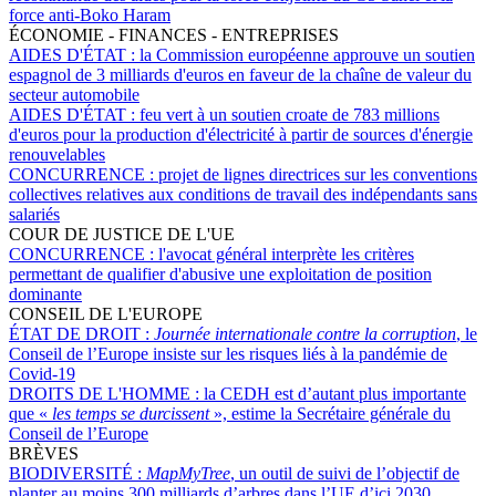
force anti-Boko Haram
ÉCONOMIE - FINANCES - ENTREPRISES
AIDES D'ÉTAT :
la Commission européenne approuve un soutien
espagnol de 3 milliards d'euros en faveur de la chaîne de valeur du
secteur automobile
AIDES D'ÉTAT :
feu vert à un soutien croate de 783 millions
d'euros pour la production d'électricité à partir de sources d'énergie
renouvelables
CONCURRENCE :
projet de lignes directrices sur les conventions
collectives relatives aux conditions de travail des indépendants sans
salariés
COUR DE JUSTICE DE L'UE
CONCURRENCE :
l'avocat général interprète les critères
permettant de qualifier d'abusive une exploitation de position
dominante
CONSEIL DE L'EUROPE
ÉTAT DE DROIT :
Journée internationale contre la corruption
, le
Conseil de l’Europe insiste sur les risques liés à la pandémie de
Covid-19
DROITS DE L'HOMME :
la CEDH est d’autant plus importante
que «
les temps se durcissent
», estime la Secrétaire générale du
Conseil de l’Europe
BRÈVES
BIODIVERSITÉ :
MapMyTree
, un outil de suivi de l’objectif de
planter au moins 300 milliards d’arbres dans l’UE d’ici 2030