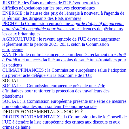
JUSTICE :
les États membres de l'UE évoqueront les
difficiles négociations sur les preuves électroniques
ÉNERGIE :
la hausse des prix de l'énergie à nouveau à l'agenda de
la réunion des dirigeants des États membres
PÊCHE :
la Commission européenne
« garde l’objectif de parvenir
à un résultat acceptable pour tous »
sur les licences de pêche dans
les eaux britanniques
AGRICULTURE :
le revenu agricole de l'UE devrait augmenter
légèrement sur la période 2021-2031, selon la Commission
européenne
SANTÉ :
lutte contre le cancer, les eurodéputés réclament un «
droit
à l'oubli
» et un accès facilité aux soins de santé transfrontaliers pour
les patients
CLIMAT/FINANCES :
la Commission européenne salue l’adoption
du premier acte délégué sur la taxonomie de l’UE
SOCIAL
SOCIAL :
la Commission européenne présente une série
d’initiatives pour renforcer la protection des travailleurs des
plateformes
SOCIAL :
la Commission européenne présente une série de mesures
non contraignantes pour soutenir l’économie sociale
DROITS FONDAMENTAUX - SOCIÉTÉ
DROITS FONDAMENTAUX :
la Commission invite le Conseil de
l’UE à étendre la liste européenne des crimes aux discours et aux
crimes de haine