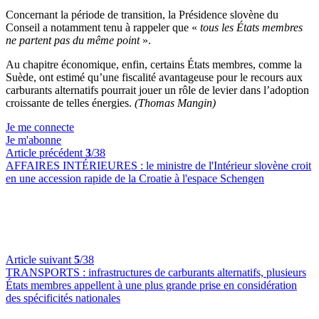
Concernant la période de transition, la Présidence slovène du
Conseil a notamment tenu à rappeler que «
tous les États membres
ne partent pas du même point
».
Au chapitre économique, enfin, certains États membres, comme la
Suède, ont estimé qu’une fiscalité avantageuse pour le recours aux
carburants alternatifs pourrait jouer un rôle de levier dans l’adoption
croissante de telles énergies.
(Thomas Mangin)
Je me connecte
Je m'abonne
Article précédent
3
/38
AFFAIRES INTÉRIEURES :
le ministre de l'Intérieur slovène croit
en une accession rapide de la Croatie à l'espace Schengen
Article suivant
5
/38
TRANSPORTS :
infrastructures de carburants alternatifs, plusieurs
États membres appellent à une plus grande prise en considération
des spécificités nationales