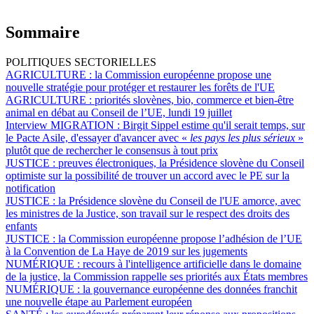
Sommaire
POLITIQUES SECTORIELLES
AGRICULTURE :
la Commission européenne propose une
nouvelle stratégie pour protéger et restaurer les forêts de l'UE
AGRICULTURE :
priorités slovènes, bio, commerce et bien-être
animal en débat au Conseil de l’UE, lundi 19 juillet
Interview MIGRATION :
Birgit Sippel estime qu'il serait temps, sur
le Pacte Asile, d'essayer d'avancer avec «
les pays les plus sérieux
»
plutôt que de rechercher le consensus à tout prix
JUSTICE :
preuves électroniques, la Présidence slovène du Conseil
optimiste sur la possibilité de trouver un accord avec le PE sur la
notification
JUSTICE :
la Présidence slovène du Conseil de l'UE amorce, avec
les ministres de la Justice, son travail sur le respect des droits des
enfants
JUSTICE :
la Commission européenne propose l’adhésion de l’UE
à la Convention de La Haye de 2019 sur les jugements
NUMÉRIQUE :
recours à l'intelligence artificielle dans le domaine
de la justice, la Commission rappelle ses priorités aux États membres
NUMÉRIQUE :
la gouvernance européenne des données franchit
une nouvelle étape au Parlement européen