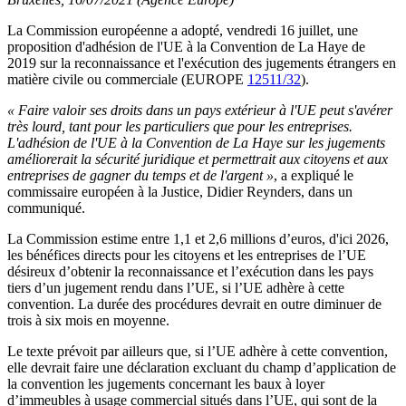
La Commission européenne a adopté,
vendredi 16 juillet,
une
proposition d'adhésion de l'UE à la Convention de La Haye
de
2019
sur la reconnaissance et l'exécution des jugements étrangers en
matière civile ou commerciale
(EUROPE
12511/32
).
« Faire valoir ses droits dans un pays extérieur à l'UE peut s'avérer
très lourd, tant pour les particuliers que pour les entreprises.
L'adhésion de l'UE à la Convention de La Haye sur les jugements
améliorerait la sécurité juridique et permettrait aux citoyens et aux
entreprises de gagner du temps et de l'argent »
,
a expliqué le
commissaire européen à la Justice,
Didier Reynders,
dans un
communiqué.
La Commission estime entre 1,1 et 2,6 millions d’euros, d'ici 2026,
l
es bénéfices directs pour les citoyens et les entreprises de l’UE
désireux d’obtenir la reconnaissance et l’exécution dans les pays
tiers d’un jugement rendu dans l’UE,
si l’UE adhère à cette
convention.
La
durée des procédures devrait
en outre
diminuer de
trois à six mois en moyenne.
Le texte prévoit par ailleurs que, si l’UE adhère à cette convention,
elle devrait faire une déclaration
excluant
du champ d’application de
la convention
les jugements
concernant
l
es baux à loyer
d’immeubles à usage commercial situés dans l’UE,
qui sont de la