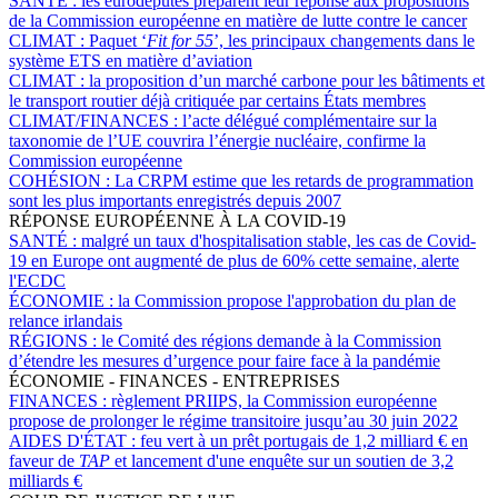
SANTÉ :
les eurodéputés préparent leur réponse aux propositions
de la Commission européenne en matière de lutte contre le cancer
CLIMAT :
Paquet ‘
Fit for 55
’, les principaux changements dans le
système ETS en matière d’aviation
CLIMAT :
la proposition d’un marché carbone pour les bâtiments et
le transport routier déjà critiquée par certains États membres
CLIMAT/FINANCES :
l’acte délégué complémentaire sur la
taxonomie de l’UE couvrira l’énergie nucléaire, confirme la
Commission européenne
COHÉSION :
La CRPM estime que les retards de programmation
sont les plus importants enregistrés depuis 2007
RÉPONSE EUROPÉENNE À LA COVID-19
SANTÉ :
malgré un taux d'hospitalisation stable, les cas de Covid-
19 en Europe ont augmenté de plus de 60% cette semaine, alerte
l'ECDC
ÉCONOMIE :
la Commission propose l'approbation du plan de
relance irlandais
RÉGIONS :
le Comité des régions demande à la Commission
d’étendre les mesures d’urgence pour faire face à la pandémie
ÉCONOMIE - FINANCES - ENTREPRISES
FINANCES :
règlement PRIIPS, la Commission européenne
propose de prolonger le régime transitoire jusqu’au 30 juin 2022
AIDES D'ÉTAT :
feu vert à un prêt portugais de 1,2 milliard € en
faveur de
TAP
et lancement d'une enquête sur un soutien de 3,2
milliards €