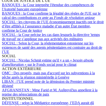
COUR DE JUSTICE DE L'UE
BANQUES :
la Cour interprète l'étendue des compétences de
l'Autorité bancaire européenne
BANQUES :
la Cour confirme la légalité des règles de l'UE sur le
calcul des contributions
ex ante
au
Fonds de résolution unique
SOCIAL :
les citoyens de l’UE économiquement inactifs ont le droit
d’être affiliés à l’assurance maladie d’un autre État membre,
confirme la Cour de justice
SOCIAL :
la Cour précise les cas dans lesquels la directive 'temps
de travail' ne s’applique pas aux activités des militaires
SOCIAL :
Selon la Cour, la réglementation estonienne sur les
exigences de santé des agents pénitentiaires est contraire au droit de
l’UE
SOCIAL
SOCIAL :
Nicolas Schmit estime qu'il y a un «
besoin absolu
d'amélioration
» sur le Fonds social pour le climat
ACTION EXTÉRIEURE
OMC :
Des progrès, mais pas d'accord sur les subventions à la
pêche après la réunion ministérielle à Genève
LIBAN :
l’UE prend note de la démission du Premier ministre
désigné
AFGHANISTAN :
Mme Farid et M. Auštrevičius appellent à la
reprise des négociations de paix
INSTITUTIONNEL
DÉFENSE :
selon la Médiatrice européenne, l’EDA aurait dû