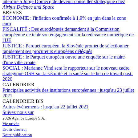
interdire à Jorge Domecq de devenir conseiller stratégique chez
Airbus Defence and Space
BRÈVES
ÉCONOMIE :
l'inflation confirmée à 1,9% en juin dans la zone
euro
FISCALITÉ :
Des eurodéputés demandent à la Commission
européenne de tenir son engagement sur la redevance numérique de
l'UE
JUSTICE :
Parquet européen, la Slovénie promet de sélectionner
rapidement ses procureurs européens délégués
JUSTICE :
le Parquet européen ouvre une enquête sur le maire
d'une ville croate
SOCIAL :
Marianne Vind sera le rapporteur sur le nouveau cadre
stratégique OSH sur la sécurité et la santé sur le lieu de travail post-
2020
CALENDRIER
Principales activités des institutions européennes :
jusqu'au 23 juillet
2021
CALENDRIER BIS
Autres événements :
jusqu'au 22 juillet 2021
Suivez-nous sur
2026 Agence Europe S.A.
Vie privée
Droits d'auteur
Notre publication