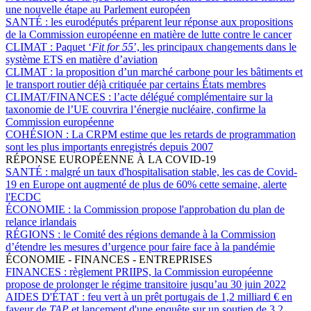
une nouvelle étape au Parlement européen
SANTÉ :
les eurodéputés préparent leur réponse aux propositions
de la Commission européenne en matière de lutte contre le cancer
CLIMAT :
Paquet ‘
Fit for 55
’, les principaux changements dans le
système ETS en matière d’aviation
CLIMAT :
la proposition d’un marché carbone pour les bâtiments et
le transport routier déjà critiquée par certains États membres
CLIMAT/FINANCES :
l’acte délégué complémentaire sur la
taxonomie de l’UE couvrira l’énergie nucléaire, confirme la
Commission européenne
COHÉSION :
La CRPM estime que les retards de programmation
sont les plus importants enregistrés depuis 2007
RÉPONSE EUROPÉENNE À LA COVID-19
SANTÉ :
malgré un taux d'hospitalisation stable, les cas de Covid-
19 en Europe ont augmenté de plus de 60% cette semaine, alerte
l'ECDC
ÉCONOMIE :
la Commission propose l'approbation du plan de
relance irlandais
RÉGIONS :
le Comité des régions demande à la Commission
d’étendre les mesures d’urgence pour faire face à la pandémie
ÉCONOMIE - FINANCES - ENTREPRISES
FINANCES :
règlement PRIIPS, la Commission européenne
propose de prolonger le régime transitoire jusqu’au 30 juin 2022
AIDES D'ÉTAT :
feu vert à un prêt portugais de 1,2 milliard € en
faveur de
TAP
et lancement d'une enquête sur un soutien de 3,2