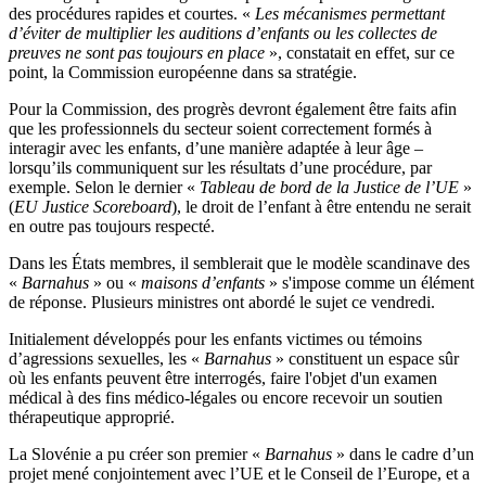
des procédures rapides et courtes. «
Les mécanismes permettant
d’éviter de multiplier les auditions d’enfants ou les collectes de
preuves ne sont pas toujours en place
», constatait en effet, sur ce
point, la Commission européenne dans sa stratégie.
Pour la Commission, des progrès devront également être faits afin
que les professionnels du secteur soient correctement formés à
interagir avec les enfants, d’une manière adaptée à leur âge –
lorsqu’ils communiquent sur les résultats d’une procédure, par
exemple. Selon le dernier «
Tableau de bord de la Justice de l’UE
»
(
EU Justice Scoreboard
), le droit de l’enfant à être entendu ne serait
en outre pas toujours respecté.
Dans les États membres, il semblerait que le modèle scandinave des
«
Barnahus
» ou «
maisons d’enfants
» s'impose comme un élément
de réponse. Plusieurs ministres ont abordé le sujet ce vendredi.
Initialement développés pour les enfants victimes ou témoins
d’agressions sexuelles, les «
Barnahus
» constituent un espace sûr
où les enfants peuvent être interrogés, faire l'objet d'un examen
médical à des fins médico-légales ou encore recevoir un soutien
thérapeutique approprié.
La Slovénie a pu créer son premier «
Barnahus
» dans le cadre d’un
projet mené conjointement avec l’UE et le Conseil de l’Europe, et a