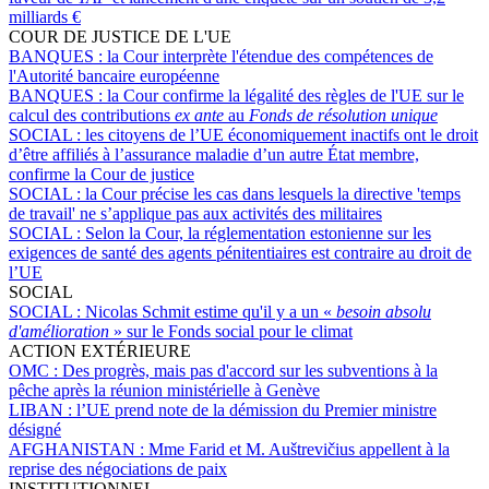
milliards €
COUR DE JUSTICE DE L'UE
BANQUES :
la Cour interprète l'étendue des compétences de
l'Autorité bancaire européenne
BANQUES :
la Cour confirme la légalité des règles de l'UE sur le
calcul des contributions
ex ante
au
Fonds de résolution unique
SOCIAL :
les citoyens de l’UE économiquement inactifs ont le droit
d’être affiliés à l’assurance maladie d’un autre État membre,
confirme la Cour de justice
SOCIAL :
la Cour précise les cas dans lesquels la directive 'temps
de travail' ne s’applique pas aux activités des militaires
SOCIAL :
Selon la Cour, la réglementation estonienne sur les
exigences de santé des agents pénitentiaires est contraire au droit de
l’UE
SOCIAL
SOCIAL :
Nicolas Schmit estime qu'il y a un «
besoin absolu
d'amélioration
» sur le Fonds social pour le climat
ACTION EXTÉRIEURE
OMC :
Des progrès, mais pas d'accord sur les subventions à la
pêche après la réunion ministérielle à Genève
LIBAN :
l’UE prend note de la démission du Premier ministre
désigné
AFGHANISTAN :
Mme Farid et M. Auštrevičius appellent à la
reprise des négociations de paix
INSTITUTIONNEL