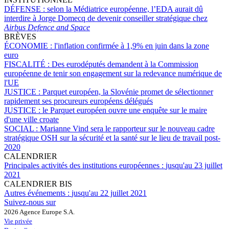
DÉFENSE :
selon la Médiatrice européenne, l’EDA aurait dû
interdire à Jorge Domecq de devenir conseiller stratégique chez
Airbus Defence and Space
BRÈVES
ÉCONOMIE :
l'inflation confirmée à 1,9% en juin dans la zone
euro
FISCALITÉ :
Des eurodéputés demandent à la Commission
européenne de tenir son engagement sur la redevance numérique de
l'UE
JUSTICE :
Parquet européen, la Slovénie promet de sélectionner
rapidement ses procureurs européens délégués
JUSTICE :
le Parquet européen ouvre une enquête sur le maire
d'une ville croate
SOCIAL :
Marianne Vind sera le rapporteur sur le nouveau cadre
stratégique OSH sur la sécurité et la santé sur le lieu de travail post-
2020
CALENDRIER
Principales activités des institutions européennes :
jusqu'au 23 juillet
2021
CALENDRIER BIS
Autres événements :
jusqu'au 22 juillet 2021
Suivez-nous sur
2026 Agence Europe S.A.
Vie privée