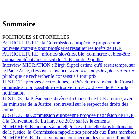
Sommaire
POLITIQUES SECTORIELLES
AGRICULTURE :
la Commission européenne propose une
nouvelle stratégie pour protéger et restaurer les forêts de l'UE
AGRICULTURE :
priorités slovènes, bio, commerce et bien-être
animal en débat au Conseil de l’UE, lundi 19 juillet
Interview MIGRATION :
Birgit Sippel estime qu'il serait temps, sur
le Pacte Asile, d'essayer d'avancer avec «
les pays les plus sérieux
»
plutôt que de rechercher le consensus à tout prix
JUSTICE :
preuves électroniques, la Présidence slovène du Conseil
optimiste sur la possibilité de trouver un accord avec le PE sur la
notification
JUSTICE :
la Présidence slovène du Conseil de l'UE amorce, avec
les ministres de la Justice, son travail sur le respect des droits des
enfants
JUSTICE :
la Commission européenne propose l’adhésion de l’UE
à la Convention de La Haye de 2019 sur les jugements
NUMÉRIQUE :
recours à l'intelligence artificielle dans le domaine
de la justice, la Commission rappelle ses priorités aux États membres
NUMÉRIQUE :
la gouvernance européenne des données franchit