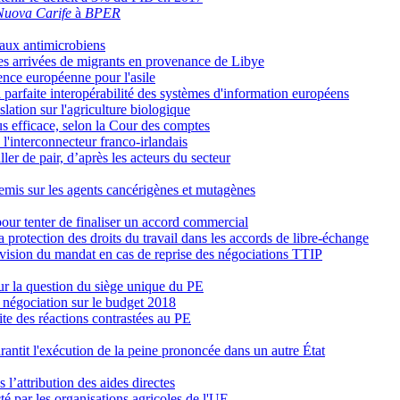
Nuova Carife
à
BPER
 aux antimicrobiens
 les arrivées de migrants en provenance de Libye
gence européenne pour l'asile
 parfaite interopérabilité des systèmes d'information européens
slation sur l'agriculture biologique
lus efficace, selon la Cour des comptes
l'interconnecteur franco-irlandais
ler de pair, d’après les acteurs du secteur
tremis sur les agents cancérigènes et mutagènes
ur tenter de finaliser un accord commercial
rotection des droits du travail dans les accords de libre-échange
vision du mandat en cas de reprise des négociations TTIP
ur la question du siège unique du PE
 négociation sur le budget 2018
ite des réactions contrastées au PE
arantit l'exécution de la peine prononcée dans un autre État
’attribution des aides directes
té par les organisations agricoles de l'UE