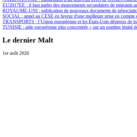
EU2017EE :
il faut parler des mouvements secondaires de migrants 
ROYAUME-UNI :
publication de nouveaux documents de négociati
SOCIAL :
appel au CESE en faveur d'une meilleure prise en compte de
TRANSPORTS :
l’Union européenne et les États-Unis désireux de tra
TUNISIE :
aide européenne plus concentrée « sur un nombre limité 
Le dernier Malt
1er août 2026