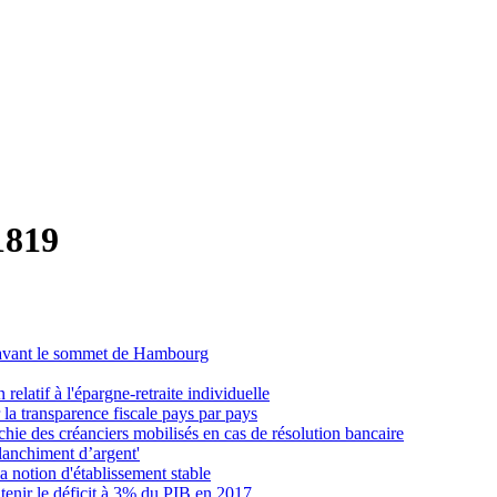
1819
ce avant le sommet de Hambourg
latif à l'épargne-retraite individuelle
la transparence fiscale pays par pays
chie des créanciers mobilisés en cas de résolution bancaire
blanchiment d’argent'
la notion d'établissement stable
tenir le déficit à 3% du PIB en 2017