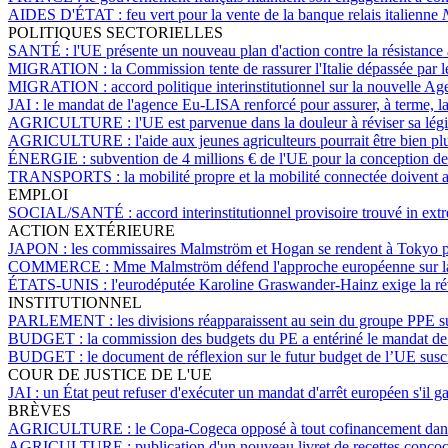
AIDES D'ÉTAT :
feu vert pour la vente de la banque relais italienne
POLITIQUES SECTORIELLES
SANTÉ :
l'UE présente un nouveau plan d'action contre la résistance
MIGRATION :
la Commission tente de rassurer l'Italie dépassée par
MIGRATION :
accord politique interinstitutionnel sur la nouvelle A
JAI :
le mandat de l'agence Eu-LISA renforcé pour assurer, à terme, la
AGRICULTURE :
l'UE est parvenue dans la douleur à réviser sa légi
AGRICULTURE :
l'aide aux jeunes agriculteurs pourrait être bien p
ÉNERGIE :
subvention de 4 millions € de l'UE pour la conception de 
TRANSPORTS :
la mobilité propre et la mobilité connectée doivent al
EMPLOI
SOCIAL/SANTÉ :
accord interinstitutionnel provisoire trouvé in ex
ACTION EXTÉRIEURE
JAPON :
les commissaires Malmström et Hogan se rendent à Tokyo po
COMMERCE :
Mme Malmström défend l'approche européenne sur la p
ÉTATS-UNIS :
l'eurodéputée Karoline Graswander-Hainz exige la ré
INSTITUTIONNEL
PARLEMENT :
les divisions réapparaissent au sein du groupe PPE s
BUDGET :
la commission des budgets du PE a entériné le mandat de
BUDGET :
le document de réflexion sur le futur budget de l’UE susc
COUR DE JUSTICE DE L'UE
JAI :
un État peut refuser d'exécuter un mandat d'arrêt européen s'il g
BRÈVES
AGRICULTURE :
le Copa-Cogeca opposé à tout cofinancement dans l
AGRICULTURE :
publication d'un nouveau livret de recettes concoc