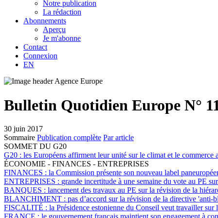
Notre publication
La rédaction
Abonnements
Aperçu
Je m'abonne
Contact
Connexion
EN
Bulletin Quotidien Europe N° 1
30 juin 2017
Sommaire
Publication complète
Par article
SOMMET DU G20
G20 :
les Européens affirment leur unité sur le climat et le commer
ÉCONOMIE - FINANCES - ENTREPRISES
FINANCES :
la Commission présente son nouveau label paneuropéen re
ENTREPRISES :
grande incertitude à une semaine du vote au PE sur 
BANQUES :
lancement des travaux au PE sur la révision de la hiérar
BLANCHIMENT :
pas d’accord sur la révision de la directive 'anti-
FISCALITÉ :
la Présidence estonienne du Conseil veut travailler sur 
FRANCE :
le gouvernement français maintient son engagement à con