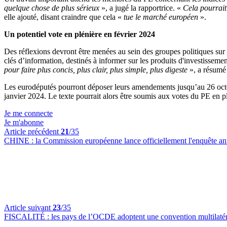
quelque chose de plus sérieux
», a jugé la rapportrice. «
Cela pourrait
elle ajouté, disant craindre que cela «
tue le marché européen
».
Un potentiel vote en plénière en février 2024
Des réflexions devront être menées au sein des groupes politiques sur 
clés d’information, destinés à informer sur les produits d'investissemen
pour faire plus concis, plus clair, plus simple, plus digeste
», a résum
Les eurodéputés pourront déposer leurs amendements jusqu’au 26 octob
janvier 2024. Le texte pourrait alors être soumis aux votes du PE en pl
Je me connecte
Je m'abonne
Article précédent
21
/35
CHINE :
la Commission européenne lance officiellement l'enquête ant
Article suivant
23
/35
FISCALITÉ :
les pays de l’OCDE adoptent une convention multilatéra