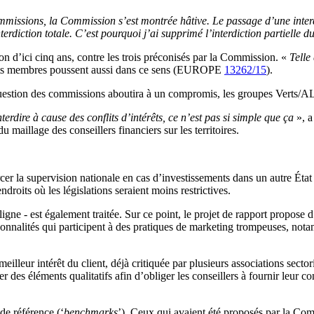
ommissions, la Commission s’est montrée hâtive. Le passage d’une interdi
rdiction totale. C’est pourquoi j’ai supprimé l’interdiction partielle 
n d’ici cinq ans, contre les trois préconisés par la Commission. «
Telle 
États membres poussent aussi dans ce sens (EUROPE
13262/15
).
a question des commissions aboutira à un compromis, les groupes Verts/A
nterdire à cause des conflits d’intérêts, ce n’est pas si simple que ça
», 
u maillage des conseillers financiers sur les territoires.
orcer la supervision nationale en cas d’investissements dans un autre État
ndroits où les législations seraient moins restrictives.
ligne - est également traitée. Sur ce point, le projet de rapport propose
sonnalités qui participent à des pratiques de marketing trompeuses, notam
 meilleur intérêt du client, déjà critiquée par plusieurs associations se
er des éléments qualitatifs afin d’obliger les conseillers à fournir leur co
de référence (‘
benchmarks
’). Ceux qui avaient été proposés par la Com