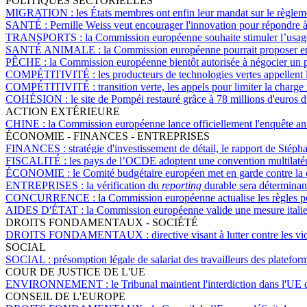
POLITIQUES SECTORIELLES
MIGRATION :
les États membres ont enfin leur mandat sur le règlemen
SANTÉ :
Pernille Weiss veut encourager l'innovation pour répondre à
TRANSPORTS :
la Commission européenne souhaite stimuler l’usag
SANTÉ ANIMALE :
la Commission européenne pourrait proposer en
PÊCHE :
la Commission européenne bientôt autorisée à négocier un 
COMPÉTITIVITÉ :
les producteurs de technologies vertes appellent l
COMPÉTITIVITÉ :
transition verte, les appels pour limiter la charge
COHÉSION :
le site de Pompéi restauré grâce à 78 millions d'euro
ACTION EXTÉRIEURE
CHINE :
la Commission européenne lance officiellement l'enquête ant
ÉCONOMIE - FINANCES - ENTREPRISES
FINANCES :
stratégie d'investissement de détail, le rapport de Sté
FISCALITÉ :
les pays de l’OCDE adoptent une convention multilatéra
ÉCONOMIE :
le Comité budgétaire européen met en garde contre la 
ENTREPRISES :
la vérification du
reporting
durable sera déterminant
CONCURRENCE :
la Commission européenne actualise les règles po
AIDES D'ÉTAT :
la Commission européenne valide une mesure italie
DROITS FONDAMENTAUX - SOCIÉTÉ
DROITS FONDAMENTAUX :
directive visant à lutter contre les 
SOCIAL
SOCIAL :
présomption légale de salariat des travailleurs des platefo
COUR DE JUSTICE DE L'UE
ENVIRONNEMENT :
le Tribunal maintient l'interdiction dans l'U
CONSEIL DE L'EUROPE