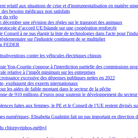
t relatif aux situations de crise et d'instrumentalisation en matière mig
 des besoins médicaux non satisfaits
e du vélo
 décembre une révision des règles sur le transport des animaux
protocole d’accord UE/Islande sur une coopération renforcée
e Conseil à ne pas élargir la liste de technologies dans l'acte pour l'ind
 règlementaire sur l'industrie continuent de se multiplier
s du FEDER
isubventions contre les véhicules électriques chinois
phanie Yon-Courtin s'oppose à l'interdiction partielle des commissions 
le relative à l’impôt minimum sur les entreprises
croissance excessive des dépenses publiques nettes en 2022
e, expliquent des experts internationaux
ur les aides de faible montant dans le secteur de la pêche
nne de 910 millions d’euros pour soutenir le développement du secteur 
violences faites aux femmes, le PE et le Conseil de l’UE restent divisés su
rmes numériques, Elisabetta Gualmini fait un pas important en direction 
E du chlorpyriphos-méthyl