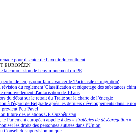
Grenade pour discuter de l’avenir du continent
NT EUROPÉEN
de la commission de l'environnement du PE
perdre de temps pour faire avancer le 'Pacte asile et migration'
a révision du règlement 'Classification et étiquetage des substances chi
le renouvellement d'autorisation de 10 ans
s du débat sur le retrait du Traité sur la charte de l’énergie
e ton à l'égard de Belgrade après les derniers développements dans le 
, prévient Petr Pavel
ion future des relations UE-Ouzbékistan
e, le Parlement européen appelle à des «
stratégies de déségrégation
»
oniser les droits des personnes autistes dans l’Union
du Conseil de supervision unique