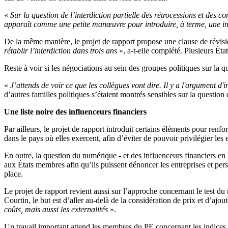
«
Sur la question de l’interdiction partielle des rétrocessions et des c
apparaît comme une petite manœuvre pour introduire, à terme, une inte
De la même manière, le projet de rapport propose une clause de révisio
rétablir l’interdiction dans trois ans
», a-t-elle complété. Plusieurs 
Reste à voir si les négociations au sein des groupes politiques sur l
«
J’attends de voir ce que les collègues vont dire. Il y a l'argument d'i
d’autres familles politiques s’étaient montrés sensibles sur la question d
Une liste noire des influenceurs financiers
Par ailleurs, le projet de rapport introduit certains éléments pour renf
dans le pays où elles exercent, afin d’éviter de pouvoir privilégier les e
En outre, la question du numérique - et des influenceurs financiers en 
aux États membres afin qu’ils puissent dénoncer les entreprises et per
place.
Le projet de rapport revient aussi sur l’approche concernant le test du
Courtin, le but est d’aller au-delà de la considération de prix et d’ajout
coûts, mais aussi les externalités
».
Un travail important attend les membres du PE concernant les indices 