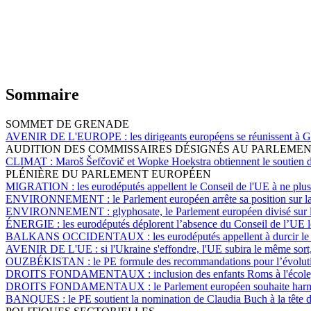
Sommaire
SOMMET DE GRENADE
AVENIR DE L'EUROPE :
les dirigeants européens se réunissent à 
AUDITION DES COMMISSAIRES DÉSIGNÉS AU PARLEME
CLIMAT :
Maroš Šefčovič et Wopke Hoekstra obtiennent le soutien 
PLÉNIÈRE DU PARLEMENT EUROPÉEN
MIGRATION :
les eurodéputés appellent le Conseil de l'UE à ne plus 
ENVIRONNEMENT :
le Parlement européen arrête sa position sur l
ENVIRONNEMENT :
glyphosate, le Parlement européen divisé sur 
ÉNERGIE :
les eurodéputés déplorent l’absence du Conseil de l’UE lor
BALKANS OCCIDENTAUX :
les eurodéputés appellent à durcir l
AVENIR DE L'UE :
si l'Ukraine s'effondre, l'UE subira le même sort
OUZBÉKISTAN :
le PE formule des recommandations pour l’évolut
DROITS FONDAMENTAUX :
inclusion des enfants Roms à l'écol
DROITS FONDAMENTAUX :
le Parlement européen souhaite harm
BANQUES :
le PE soutient la nomination de Claudia Buch à la tête 