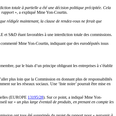
ction totale à partielle a été une décision politique précipitée. Cela
du rapport
», a expliqué Mme Yon-Courtin.
que rédigée maintenant, la clause de rendez-vous ne ferait que
LE et S&D étant favorables à une interdiction totale des commissions.
a commenté Mme Yon-Courtin, indiquant que des eurodéputés issus
 membre, par le biais d’un principe obligeant les entreprises à s’établir
 d’aller plus loin que la Commission en donnant plus de responsabilités
ment sur les réseaux sociaux. Une ‘liste noire’ pourrait être mise en
ctorielles (EUROPE
13195/28
). Sur ce point, a indiqué Mme Yon-
nseil sur «
un plus large éventail de produits, en prenant en compte les
mission ont tous été supprimés du projet de rapport pour «
parvenir à