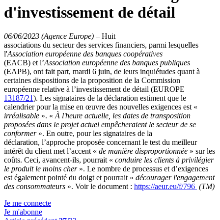
d'investissement de détail
06/06/2023 (Agence Europe)
–
Huit
associations du secteur des services financiers, parmi lesquelles
l'
Association européenne des banques coopératives
(EACB) et l’
Association européenne des banques publiques
(EAPB), ont fait part, mardi 6 juin, de leurs inquiétudes quant à
certaines dispositions de la proposition de la Commission
européenne relative à l’investissement de détail (EUROPE
13187/21
). Les signataires de la déclaration estiment que le
calendrier pour la mise en œuvre des nouvelles exigences est «
irréalisable
». «
À l'heure actuelle, les dates de transposition
proposées dans le projet actuel empêcheraient le secteur de se
conformer
». En outre, pour les signataires de la
déclaration, l’approche proposée concernant le test du meilleur
intérêt du client met l’accent «
de manière disproportionnée
» sur les
coûts. Ceci, avancent-ils, pourrait «
conduire les clients à privilégier
le produit le moins cher
». Le nombre de processus et d’exigences
est également pointé du doigt et pourrait «
décourager l'engagement
des consommateurs
». Voir le document :
https://aeur.eu/f/796
(TM)
Je me connecte
Je m'abonne