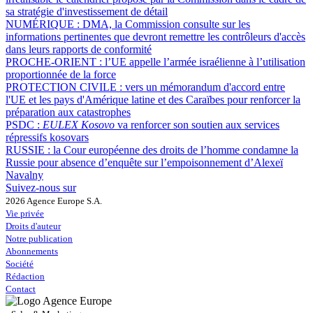
sa stratégie d'investissement de détail
NUMÉRIQUE :
DMA, la Commission consulte sur les
informations pertinentes que devront remettre les contrôleurs d'accès
dans leurs rapports de conformité
PROCHE-ORIENT :
l’UE appelle l’armée israélienne à l’utilisation
proportionnée de la force
PROTECTION CIVILE :
vers un mémorandum d'accord entre
l'UE et les pays d'Amérique latine et des Caraïbes pour renforcer la
préparation aux catastrophes
PSDC :
EULEX Kosovo
va renforcer son soutien aux services
répressifs kosovars
RUSSIE :
la Cour européenne des droits de l’homme condamne la
Russie pour absence d’enquête sur l’empoisonnement d’Alexeï
Navalny
Suivez-nous sur
2026 Agence Europe S.A.
Vie privée
Droits d'auteur
Notre publication
Abonnements
Société
Rédaction
Contact