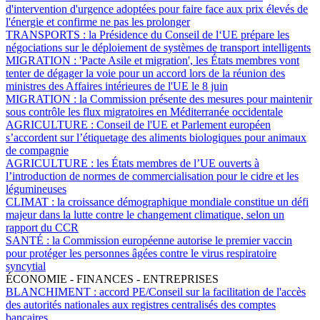
d'intervention d'urgence adoptées pour faire face aux prix élevés de
l'énergie et confirme ne pas les prolonger
TRANSPORTS :
la Présidence du Conseil de l‘UE prépare les
négociations sur le déploiement de systèmes de transport intelligents
MIGRATION :
'Pacte Asile et migration', les États membres vont
tenter de dégager la voie pour un accord lors de la réunion des
ministres des Affaires intérieures de l'UE le 8 juin
MIGRATION :
la Commission présente des mesures pour maintenir
sous contrôle les flux migratoires en Méditerranée occidentale
AGRICULTURE :
Conseil de l'UE et Parlement européen
s’accordent sur l’étiquetage des aliments biologiques pour animaux
de compagnie
AGRICULTURE :
les États membres de l’UE ouverts à
l’introduction de normes de commercialisation pour le cidre et les
légumineuses
CLIMAT :
la croissance démographique mondiale constitue un défi
majeur dans la lutte contre le changement climatique, selon un
rapport du CCR
SANTÉ :
la Commission européenne autorise le premier vaccin
pour protéger les personnes âgées contre le virus respiratoire
syncytial
ÉCONOMIE - FINANCES - ENTREPRISES
BLANCHIMENT :
accord PE/Conseil sur la facilitation de l'accès
des autorités nationales aux registres centralisés des comptes
bancaires