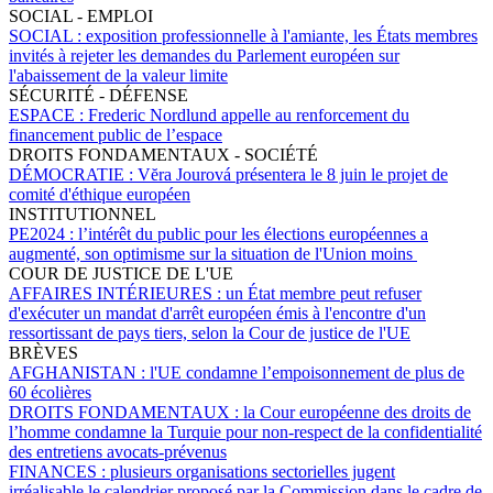
SOCIAL - EMPLOI
SOCIAL :
exposition professionnelle à l'amiante, les États membres
invités à rejeter les demandes du Parlement européen sur
l'abaissement de la valeur limite
SÉCURITÉ - DÉFENSE
ESPACE :
Frederic Nordlund appelle au renforcement du
financement public de l’espace
DROITS FONDAMENTAUX - SOCIÉTÉ
DÉMOCRATIE :
Vĕra Jourová présentera le 8 juin le projet de
comité d'éthique européen
INSTITUTIONNEL
PE2024 :
l’intérêt du public pour les élections européennes a
augmenté, son optimisme sur la situation de l'Union moins
COUR DE JUSTICE DE L'UE
AFFAIRES INTÉRIEURES :
un État membre peut refuser
d'exécuter un mandat d'arrêt européen émis à l'encontre d'un
ressortissant de pays tiers, selon la Cour de justice de l'UE
BRÈVES
AFGHANISTAN :
l'UE condamne l’empoisonnement de plus de
60 écolières
DROITS FONDAMENTAUX :
la Cour européenne des droits de
l’homme condamne la Turquie pour non-respect de la confidentialité
des entretiens avocats-prévenus
FINANCES :
plusieurs organisations sectorielles jugent
irréalisable le calendrier proposé par la Commission dans le cadre de