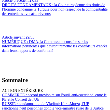
Article précédent
27
/33
DROITS FONDAMENTAUX :
la Cour européenne des droits de
l’homme condamne la Turquie pour non-respect de la confidentialité
des entretiens avocats-prévenus
Article suivant
29
/33
NUMÉRIQUE :
DMA, la Commission consulte sur les
informations pertinentes que devront remettre les contrôleurs d'accès
dans leurs rapports de conformité
Sommaire
ACTION EXTÉRIEURE
COMMERCE :
accord provisoire sur l'outil 'anti-coercition' entre le
PE et le Conseil de l'UE
RUSSIE :
condamnation de Vladimir Kara-Murza, l’UE
sanctionne neuf personnes dont le vice-ministre russe de la Justice