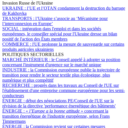
Invasion Russe de l'Ukraine
UKRAINE :
l’UE et l’OTAN condamnent la destruction du barrage
de Kakhovka
TRANSPORTS :
l’Ukraine s’associe au ‘Mécanisme pour
l’interconnexion en Europe’
SOCIAL :
intégration dans l'emploi et dans les sociétés
européennes, le conseiller spécial pour l'Ukraine dresse un bilan
positif de l'action des États membres
COMMERCE :
l'UE prolonge la mesure de sauvegarde sur certains
produits agricoles ukrainiens
POLITIQUES SECTORIELLES
MARCHÉ INTÉRIEUR :
le Conseil appelé à adopter sa position
concernant l'instrument d'urgence sur le marché unique
INDUSTRIE :
la Commission européenne publie la trajectoire de
transition pour rendre le secteur textile plus écologique, plus
numérique et plus compétitif
RECHERCHE :
progrès dans les travaux au Conseil de l'UE sur
l'établissement d'une entreprise commune européenne pour les semi-
conducteurs
ÉNERGIE :
début des négociations PE/Conseil de l'UE sur la
révision de la directive 'performance énergétique des bâtiments'
ÉNERGIE :
«
l’Europe a la bonne attitude
» concernant la
transition énergétique de l'industrie européenne, selon Frans
Timmermans
ÉNERGIE :
la Commission revient sur certaines mesures