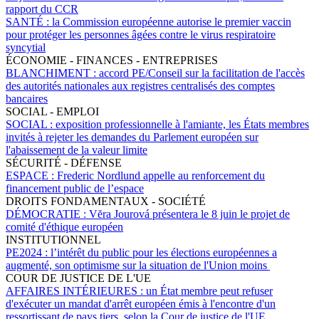
rapport du CCR
SANTÉ :
la Commission européenne autorise le premier vaccin
pour protéger les personnes âgées contre le virus respiratoire
syncytial
ÉCONOMIE - FINANCES - ENTREPRISES
BLANCHIMENT :
accord PE/Conseil sur la facilitation de l'accès
des autorités nationales aux registres centralisés des comptes
bancaires
SOCIAL - EMPLOI
SOCIAL :
exposition professionnelle à l'amiante, les États membres
invités à rejeter les demandes du Parlement européen sur
l'abaissement de la valeur limite
SÉCURITÉ - DÉFENSE
ESPACE :
Frederic Nordlund appelle au renforcement du
financement public de l’espace
DROITS FONDAMENTAUX - SOCIÉTÉ
DÉMOCRATIE :
Vĕra Jourová présentera le 8 juin le projet de
comité d'éthique européen
INSTITUTIONNEL
PE2024 :
l’intérêt du public pour les élections européennes a
augmenté, son optimisme sur la situation de l'Union moins
COUR DE JUSTICE DE L'UE
AFFAIRES INTÉRIEURES :
un État membre peut refuser
d'exécuter un mandat d'arrêt européen émis à l'encontre d'un
ressortissant de pays tiers, selon la Cour de justice de l'UE