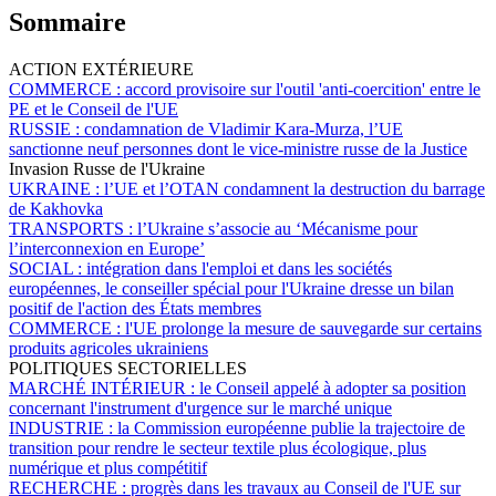
Sommaire
ACTION EXTÉRIEURE
COMMERCE :
accord provisoire sur l'outil 'anti-coercition' entre le
PE et le Conseil de l'UE
RUSSIE :
condamnation de Vladimir Kara-Murza, l’UE
sanctionne neuf personnes dont le vice-ministre russe de la Justice
Invasion Russe de l'Ukraine
UKRAINE :
l’UE et l’OTAN condamnent la destruction du barrage
de Kakhovka
TRANSPORTS :
l’Ukraine s’associe au ‘Mécanisme pour
l’interconnexion en Europe’
SOCIAL :
intégration dans l'emploi et dans les sociétés
européennes, le conseiller spécial pour l'Ukraine dresse un bilan
positif de l'action des États membres
COMMERCE :
l'UE prolonge la mesure de sauvegarde sur certains
produits agricoles ukrainiens
POLITIQUES SECTORIELLES
MARCHÉ INTÉRIEUR :
le Conseil appelé à adopter sa position
concernant l'instrument d'urgence sur le marché unique
INDUSTRIE :
la Commission européenne publie la trajectoire de
transition pour rendre le secteur textile plus écologique, plus
numérique et plus compétitif
RECHERCHE :
progrès dans les travaux au Conseil de l'UE sur