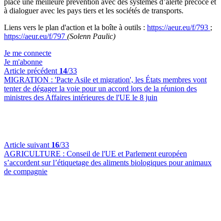
place une meilleure prévention avec des systèmes d’alerte précoce et
à dialoguer avec les pays tiers et les sociétés de transports.
Liens vers le plan d'action et la boîte à outils :
https://aeur.eu/f/793
;
https://aeur.eu/f/797
(Solenn Paulic)
Je me connecte
Je m'abonne
Article précédent
14
/33
MIGRATION :
'Pacte Asile et migration', les États membres vont
tenter de dégager la voie pour un accord lors de la réunion des
ministres des Affaires intérieures de l'UE le 8 juin
Article suivant
16
/33
AGRICULTURE :
Conseil de l'UE et Parlement européen
s’accordent sur l’étiquetage des aliments biologiques pour animaux
de compagnie