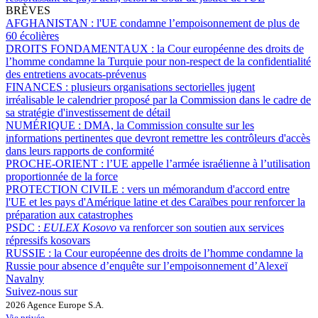
BRÈVES
AFGHANISTAN :
l'UE condamne l’empoisonnement de plus de
60 écolières
DROITS FONDAMENTAUX :
la Cour européenne des droits de
l’homme condamne la Turquie pour non-respect de la confidentialité
des entretiens avocats-prévenus
FINANCES :
plusieurs organisations sectorielles jugent
irréalisable le calendrier proposé par la Commission dans le cadre de
sa stratégie d'investissement de détail
NUMÉRIQUE :
DMA, la Commission consulte sur les
informations pertinentes que devront remettre les contrôleurs d'accès
dans leurs rapports de conformité
PROCHE-ORIENT :
l’UE appelle l’armée israélienne à l’utilisation
proportionnée de la force
PROTECTION CIVILE :
vers un mémorandum d'accord entre
l'UE et les pays d'Amérique latine et des Caraïbes pour renforcer la
préparation aux catastrophes
PSDC :
EULEX Kosovo
va renforcer son soutien aux services
répressifs kosovars
RUSSIE :
la Cour européenne des droits de l’homme condamne la
Russie pour absence d’enquête sur l’empoisonnement d’Alexeï
Navalny
Suivez-nous sur
2026 Agence Europe S.A.
Vie privée