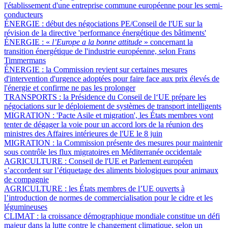
l'établissement d'une entreprise commune européenne pour les semi-
conducteurs
ÉNERGIE :
début des négociations PE/Conseil de l'UE sur la
révision de la directive 'performance énergétique des bâtiments'
ÉNERGIE :
«
l’Europe a la bonne attitude
» concernant la
transition énergétique de l'industrie européenne, selon Frans
Timmermans
ÉNERGIE :
la Commission revient sur certaines mesures
d'intervention d'urgence adoptées pour faire face aux prix élevés de
l'énergie et confirme ne pas les prolonger
TRANSPORTS :
la Présidence du Conseil de l‘UE prépare les
négociations sur le déploiement de systèmes de transport intelligents
MIGRATION :
'Pacte Asile et migration', les États membres vont
tenter de dégager la voie pour un accord lors de la réunion des
ministres des Affaires intérieures de l'UE le 8 juin
MIGRATION :
la Commission présente des mesures pour maintenir
sous contrôle les flux migratoires en Méditerranée occidentale
AGRICULTURE :
Conseil de l'UE et Parlement européen
s’accordent sur l’étiquetage des aliments biologiques pour animaux
de compagnie
AGRICULTURE :
les États membres de l’UE ouverts à
l’introduction de normes de commercialisation pour le cidre et les
légumineuses
CLIMAT :
la croissance démographique mondiale constitue un défi
majeur dans la lutte contre le changement climatique, selon un