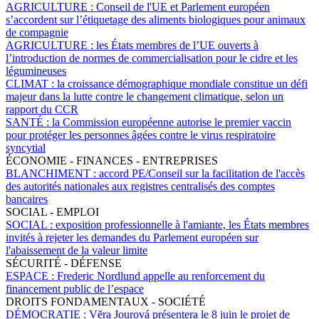
AGRICULTURE :
Conseil de l'UE et Parlement européen
s’accordent sur l’étiquetage des aliments biologiques pour animaux
de compagnie
AGRICULTURE :
les États membres de l’UE ouverts à
l’introduction de normes de commercialisation pour le cidre et les
légumineuses
CLIMAT :
la croissance démographique mondiale constitue un défi
majeur dans la lutte contre le changement climatique, selon un
rapport du CCR
SANTÉ :
la Commission européenne autorise le premier vaccin
pour protéger les personnes âgées contre le virus respiratoire
syncytial
ÉCONOMIE - FINANCES - ENTREPRISES
BLANCHIMENT :
accord PE/Conseil sur la facilitation de l'accès
des autorités nationales aux registres centralisés des comptes
bancaires
SOCIAL - EMPLOI
SOCIAL :
exposition professionnelle à l'amiante, les États membres
invités à rejeter les demandes du Parlement européen sur
l'abaissement de la valeur limite
SÉCURITÉ - DÉFENSE
ESPACE :
Frederic Nordlund appelle au renforcement du
financement public de l’espace
DROITS FONDAMENTAUX - SOCIÉTÉ
DÉMOCRATIE :
Vĕra Jourová présentera le 8 juin le projet de