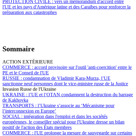
PROTECTION CIVILE :
vers un mémorandum d'accord entre
l'UE et les pays d'Amérique latine et des Caraïbes pour renforcer la
préparation aux catastrophes
Sommaire
ACTION EXTÉRIEURE
COMMERCE :
accord provisoire sur l'outil 'anti-coercition' entre le
PE et le Conseil de l'UE
RUSSIE :
condamnation de Vladimir Kara-Murza, l’UE
sanctionne neuf personnes dont le vice-ministre russe de la Justice
Invasion Russe de l'Ukraine
UKRAINE :
l’UE et l’OTAN condamnent la destruction du barrage
de Kakhovka
TRANSPORTS :
l’Ukraine s’associe au ‘Mécanisme pour
l’interconnexion en Europe’
SOCIAL :
intégration dans l'emploi et dans les sociétés
européennes, le conseiller spécial pour l'Ukraine dresse un bilan
positif de l'action des États membres
COMMERCE :
l'UE prolonge la mesure de sauvegarde sur certains