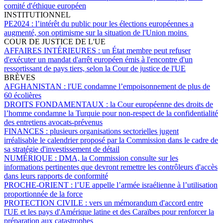
comité d'éthique européen
INSTITUTIONNEL
PE2024 :
l’intérêt du public pour les élections européennes a
augmenté, son optimisme sur la situation de l'Union moins
COUR DE JUSTICE DE L'UE
AFFAIRES INTÉRIEURES :
un État membre peut refuser
d'exécuter un mandat d'arrêt européen émis à l'encontre d'un
ressortissant de pays tiers, selon la Cour de justice de l'UE
BRÈVES
AFGHANISTAN :
l'UE condamne l’empoisonnement de plus de
60 écolières
DROITS FONDAMENTAUX :
la Cour européenne des droits de
l’homme condamne la Turquie pour non-respect de la confidentialité
des entretiens avocats-prévenus
FINANCES :
plusieurs organisations sectorielles jugent
irréalisable le calendrier proposé par la Commission dans le cadre de
sa stratégie d'investissement de détail
NUMÉRIQUE :
DMA, la Commission consulte sur les
informations pertinentes que devront remettre les contrôleurs d'accès
dans leurs rapports de conformité
PROCHE-ORIENT :
l’UE appelle l’armée israélienne à l’utilisation
proportionnée de la force
PROTECTION CIVILE :
vers un mémorandum d'accord entre
l'UE et les pays d'Amérique latine et des Caraïbes pour renforcer la
préparation aux catastrophes