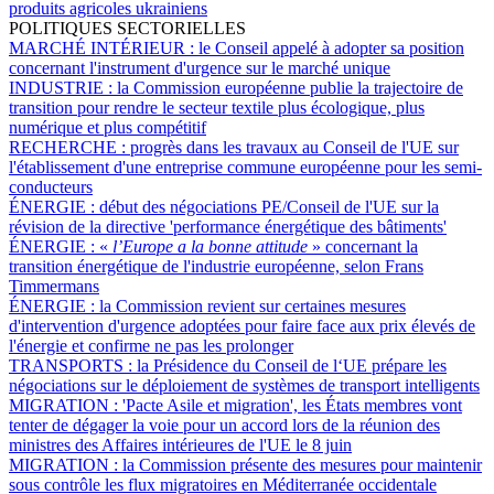
produits agricoles ukrainiens
POLITIQUES SECTORIELLES
MARCHÉ INTÉRIEUR :
le Conseil appelé à adopter sa position
concernant l'instrument d'urgence sur le marché unique
INDUSTRIE :
la Commission européenne publie la trajectoire de
transition pour rendre le secteur textile plus écologique, plus
numérique et plus compétitif
RECHERCHE :
progrès dans les travaux au Conseil de l'UE sur
l'établissement d'une entreprise commune européenne pour les semi-
conducteurs
ÉNERGIE :
début des négociations PE/Conseil de l'UE sur la
révision de la directive 'performance énergétique des bâtiments'
ÉNERGIE :
«
l’Europe a la bonne attitude
» concernant la
transition énergétique de l'industrie européenne, selon Frans
Timmermans
ÉNERGIE :
la Commission revient sur certaines mesures
d'intervention d'urgence adoptées pour faire face aux prix élevés de
l'énergie et confirme ne pas les prolonger
TRANSPORTS :
la Présidence du Conseil de l‘UE prépare les
négociations sur le déploiement de systèmes de transport intelligents
MIGRATION :
'Pacte Asile et migration', les États membres vont
tenter de dégager la voie pour un accord lors de la réunion des
ministres des Affaires intérieures de l'UE le 8 juin
MIGRATION :
la Commission présente des mesures pour maintenir
sous contrôle les flux migratoires en Méditerranée occidentale