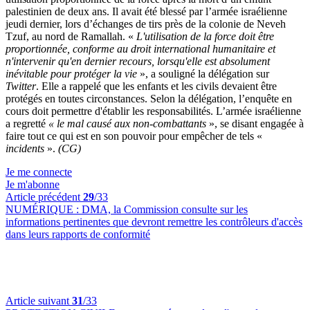
palestinien de deux ans. Il avait été blessé par l’armée israélienne
jeudi dernier, lors d’échanges de tirs près de la colonie de Neveh
Tzuf, au nord de Ramallah. «
L'utilisation de la force doit être
proportionnée, conforme au droit international humanitaire et
n'intervenir qu'en dernier recours, lorsqu'elle est absolument
inévitable pour protéger la vie
», a souligné la délégation sur
Twitter
. Elle a rappelé que les enfants et les civils devaient être
protégés en toutes circonstances. Selon la délégation, l’enquête en
cours doit permettre d'établir les responsabilités. L’armée israélienne
a regretté
« le mal causé aux non-combattants
», se disant engagée à
faire tout ce qui est en son pouvoir pour empêcher de tels «
incidents
».
(CG)
Je me connecte
Je m'abonne
Article précédent
29
/33
NUMÉRIQUE :
DMA, la Commission consulte sur les
informations pertinentes que devront remettre les contrôleurs d'accès
dans leurs rapports de conformité
Article suivant
31
/33