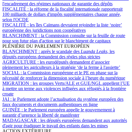
l'encadrement des régimes nationaux de garantie des dépôts
FISCALITÉ :
la réforme de la fiscalité internationale rapporterait
100 milliards de dollars d'impôts supplémentaires chaque année,
selon l'OCDE
FISCALITÉ :
les îles Caïmans devraient rejoindre la liste ‘noire’
européenne des juridictions non coopératives
BLANCHIMENT :
la Commission consulte sur la feuille de route
pour son futur plan d'action sur le blanchiment de capitaux
PLÉNIÈRE DU PARLEMENT EUROPÉEN
BLANCHIMENT :
après le scandale des
Luanda Leaks
, les
députés européens demandent des règles plus strictes
AGRICULTURE :
les eurodéputés demandent d’associer
pleinement les agriculteurs à la stratégie ‘de la ferme à l'assiette’
SOCIAL :
la Commission européenne et le PE en phase sur la
nécessité de renforcer la dimension sociale à l’heure du numérique
MIGRATION :
les groupes Verts/ALE et GUE/NGL appellent l’UE
à mettre un terme aux violences infligées aux réfugiés à la frontière
croate
JAI :
le Parlement adopte l’actualisation du système européen des
faux documents et documents authentiques en ligne
GUINÉE :
le Parlement européen appelle le gouvernement à
garantir d’urgence la liberté de manifester
MADAGASCAR :
les députés européens demandent aux autorités
d'agir pour éradiquer le travail des enfants dans les mines
ACTION EXTÉRIEURE