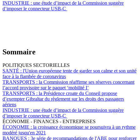
INDUSTRIE :
une étude d’impact de la Commission suggère
d’imposer le connecteur USB-C
Sommaire
POLITIQUES SECTORIELLES
SANTÉ :
l'Union européenne tente de garder son calme et son unité
face à la flambée de coronavirus
TRANSPORTS :
la Commission réaffirme ses réserves concernant
l’accord provisoire sur le paquet ‘mobilité I’
TRANSPORTS :
la Présidence croate du Conseil propose
d’exempter Gibraltar du règlement sur les droits des passagers
aériens
INDUSTRIE :
une étude d’impact de la Commission suggère
d’imposer le connecteur USB-C
ÉCONOMIE - FINANCES - ENTREPRISES
ÉCONOMIE :
la croissance économique se poursuivra à un rythme
modéré jusqu'en 2021
BANQUES :
3e série de recommandations de l'ABE pour renforcer