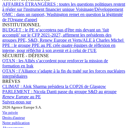
AFFAIRES ÉTRANGÈRES :
toutes les questions politiques restent
à régler sur l'instrument financier unique Voisinage/Développement
OMC :
dans un rapport, Washington remet en question la légitimité
de l'Organe d'appel
INSTITUTIONNEL
BUDGET :
le PE n’acceptera pas d'être mis devant un ‘fait
accompli’ sur le CFP 2021-2027, affirment les présidents des
groupes PPE, S&D, Renew Europe et Verts/ALE à Charles Michel
PPE :
le groupe PPE au PE crée quatre équipes de réflexion en
interne, pour réfléchir à son avenir et à celui de l’UE
SÉCURITÉ - DÉFENSE
OTAN :
les Alliés s’accordent pour renforcer la mission de
formation en Irak
OTAN :
l’Alliance s’adapte à la fin du traité sur les forces nucléaires
intermédiaires
BRÈVES
CLIMAT :
Alok Sharma présidera la COP26 de Glasgow
PARLEMENT :
Nicola Danti passe du groupe S&D au groupe
Renew Europe
au PE
Suivez-nous sur
2026 Agence Europe S.A.
Vie privée
Droits d'auteur
Notre publication
Abonnements