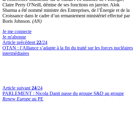
Claire Perry O'Neill, démise de ses fonctions en janvier. Alok
Sharma a été nommé ministre des Entreprises, de l’Énergie et de la
Croissance dans le cadre d’un remaniement ministériel effectué par
Boris Johnson.
(AN)
Je me connecte
Je m'abonne
Article précédent
22
/24
OTAN :
l’Alliance s’adapte à la fin du traité sur les forces nucléaires
intermédiaires
Article suivant
24
/24
PARLEMENT :
Nicola Danti passe du groupe S&D au groupe
Renew Europe
au PE