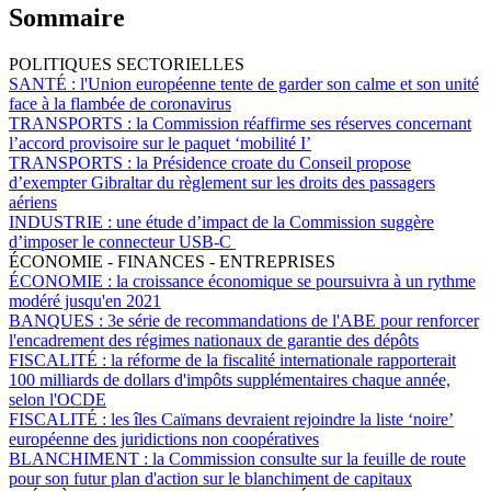
Sommaire
POLITIQUES SECTORIELLES
SANTÉ :
l'Union européenne tente de garder son calme et son unité
face à la flambée de coronavirus
TRANSPORTS :
la Commission réaffirme ses réserves concernant
l’accord provisoire sur le paquet ‘mobilité I’
TRANSPORTS :
la Présidence croate du Conseil propose
d’exempter Gibraltar du règlement sur les droits des passagers
aériens
INDUSTRIE :
une étude d’impact de la Commission suggère
d’imposer le connecteur USB-C
ÉCONOMIE - FINANCES - ENTREPRISES
ÉCONOMIE :
la croissance économique se poursuivra à un rythme
modéré jusqu'en 2021
BANQUES :
3e série de recommandations de l'ABE pour renforcer
l'encadrement des régimes nationaux de garantie des dépôts
FISCALITÉ :
la réforme de la fiscalité internationale rapporterait
100 milliards de dollars d'impôts supplémentaires chaque année,
selon l'OCDE
FISCALITÉ :
les îles Caïmans devraient rejoindre la liste ‘noire’
européenne des juridictions non coopératives
BLANCHIMENT :
la Commission consulte sur la feuille de route
pour son futur plan d'action sur le blanchiment de capitaux