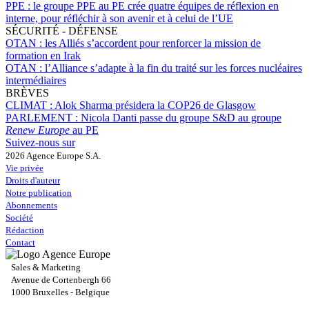
PPE :
le groupe PPE au PE crée quatre équipes de réflexion en
interne, pour réfléchir à son avenir et à celui de l’UE
SÉCURITÉ - DÉFENSE
OTAN :
les Alliés s’accordent pour renforcer la mission de
formation en Irak
OTAN :
l’Alliance s’adapte à la fin du traité sur les forces nucléaires
intermédiaires
BRÈVES
CLIMAT :
Alok Sharma présidera la COP26 de Glasgow
PARLEMENT :
Nicola Danti passe du groupe S&D au groupe
Renew Europe
au PE
Suivez-nous sur
2026 Agence Europe S.A.
Vie privée
Droits d'auteur
Notre publication
Abonnements
Société
Rédaction
Contact
Sales & Marketing
Avenue de Cortenbergh 66
1000 Bruxelles - Belgique