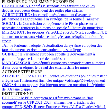
PLÉNIÈRE DU PARLEMENT EUROPÉEN
BLANCHIMENT :
après le scandale des
Luanda Leaks
, les
députés européens demandent des règles plus strictes
AGRICULTURE :
les eurodéputés demandent d’associer
pleinement les agriculteurs à la stratégie ‘de la ferme à l'assiette’
SOCIAL :
la Commission européenne et le PE en phase sur la
nécessité de renforcer la dimension sociale à l’heure du numérique
MIGRATION :
les groupes Verts/ALE et GUE/NGL appellent l’UE
à mettre un terme aux violences infligées aux réfugiés à la frontière
croate
JAI :
le Parlement adopte l’actualisation du système européen des
faux documents et documents authentiques en ligne
GUINÉE :
le Parlement européen appelle le gouvernement à
garantir d’urgence la liberté de manifester
MADAGASCAR :
les députés européens demandent aux autorités
d'agir pour éradiquer le travail des enfants dans les mines
ACTION EXTÉRIEURE
AFFAIRES ÉTRANGÈRES :
toutes les questions politiques restent
à régler sur l'instrument financier unique Voisinage/Développement
OMC :
dans un rapport, Washington remet en question la légitimité
de l'Organe d'appel
INSTITUTIONNEL
BUDGET :
le PE n’acceptera pas d'être mis devant un ‘fait
accompli’ sur le CFP 2021-2027, affirment les présidents des
groupes PPE, S&D, Renew Europe et Verts/ALE à Charles Michel