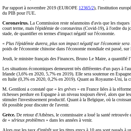
Par rapport à novembre 2019 (EUROPE
12365/2
), l'institution eur
du PIB pour l'UE.
Coronavirus.
La Commission reste néanmoins d'avis que les risques ba
court terme, mais l'épidémie de coronavirus (Covid-19), à l'ordre du
stade, de quantifier en termes d'impact négatif sur l'économie.
«
Plus l'épidémie durera, plus son impact négatif sur l'économie sera
poids de l'économie chinoise dans l'économie mondiale est passé, sur 
Jeudi, le ministre français des Finances, Bruno Le Maire, a quantifié
Les situations économiques demeurent très différentes d'un pays à l'a
Irlande (3,6% en 2020, 5,7% en 2019). Elle sera soutenue en Espag
en Italie (0,3% en 2020, 0,2% en 2019). Quant au Royaume-Uni, la cro
M. Gentiloni a constaté que «
les grèves
» en France liées à la réforme
richesses perdure en Espagne à un niveau toujours élevé, alors que les
stimuler l'investissement productif. Quant à la Belgique, où la croiss
tôt possible pour discuter de l'avenir.
Grèce.
De retour d'Athènes, le commissaire a loué la santé retrouvée
de «
sérieux problèmes
» dans les années à venir.
Alors que les taux d'intérêt sur les titres grecs à 10 ans sont passés à