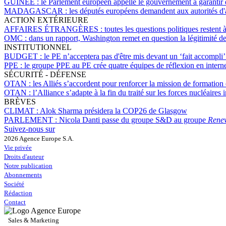
GUINÉE :
le Parlement européen appelle le gouvernement à garantir d
MADAGASCAR :
les députés européens demandent aux autorités d'a
ACTION EXTÉRIEURE
AFFAIRES ÉTRANGÈRES :
toutes les questions politiques resten
OMC :
dans un rapport, Washington remet en question la légitimité d
INSTITUTIONNEL
BUDGET :
le PE n’acceptera pas d'être mis devant un ‘fait accomp
PPE :
le groupe PPE au PE crée quatre équipes de réflexion en interne,
SÉCURITÉ - DÉFENSE
OTAN :
les Alliés s’accordent pour renforcer la mission de formation 
OTAN :
l’Alliance s’adapte à la fin du traité sur les forces nucléaires 
BRÈVES
CLIMAT :
Alok Sharma présidera la COP26 de Glasgow
PARLEMENT :
Nicola Danti passe du groupe S&D au groupe
Rene
Suivez-nous sur
2026 Agence Europe S.A.
Vie privée
Droits d'auteur
Notre publication
Abonnements
Société
Rédaction
Contact
Sales & Marketing