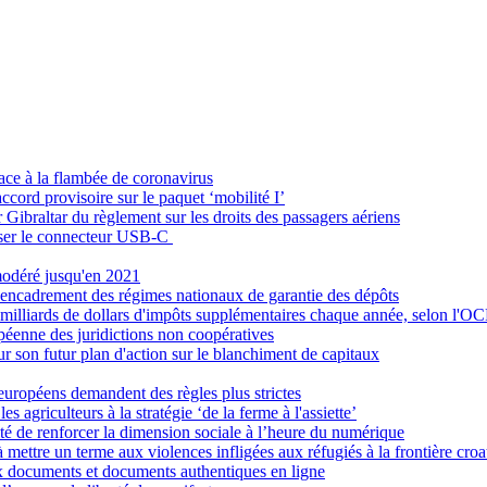
ace à la flambée de coronavirus
ccord provisoire sur le paquet ‘mobilité I’
Gibraltar du règlement sur les droits des passagers aériens
oser le connecteur USB-C
modéré jusqu'en 2021
'encadrement des régimes nationaux de garantie des dépôts
100 milliards de dollars d'impôts supplémentaires chaque année, selon l'
ropéenne des juridictions non coopératives
ur son futur plan d'action sur le blanchiment de capitaux
 européens demandent des règles plus strictes
 agriculteurs à la stratégie ‘de la ferme à l'assiette’
té de renforcer la dimension sociale à l’heure du numérique
ttre un terme aux violences infligées aux réfugiés à la frontière croa
ux documents et documents authentiques en ligne