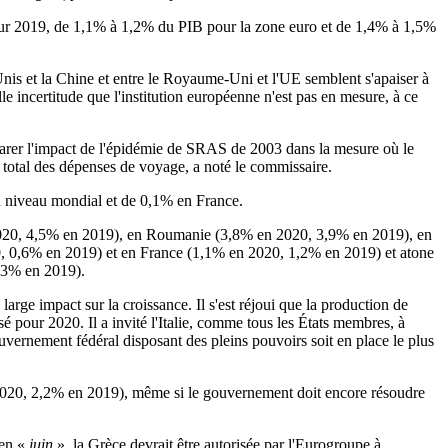
e pour 2019, de 1,1% à 1,2% du PIB pour la zone euro et de 1,4% à 1,5%
Unis et la Chine et entre le Royaume-Uni et l'UE semblent s'apaiser à
le incertitude que l'institution européenne n'est pas en mesure, à ce
omparer l'impact de l'épidémie de SRAS de 2003 dans la mesure où le
 total des dépenses de voyage, a noté le commissaire.
au niveau mondial et de 0,1% en France.
en 2020, 4,5% en 2019), en Roumanie (3,8% en 2020, 3,9% en 2019), en
, 0,6% en 2019) et en France (1,1% en 2020, 1,2% en 2019) et atone
1,3% en 2019).
 large impact sur la croissance. Il s'est réjoui que la production de
é pour 2020. Il a invité l'Italie, comme tous les États membres, à
uvernement fédéral disposant des pleins pouvoirs soit en place le plus
 2020, 2,2% en 2019), même si le gouvernement doit encore résoudre
'en «
juin
», la Grèce devrait être autorisée par l'Eurogroupe à