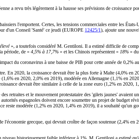
opéenne a revu très légèrement à la hausse ses prévisions de croissanc
issiers l'emportent. Certes, les tensions commerciales entre les États-
 jour d'un Conseil 'Santé' ce jeudi (EUROPE
12425/1
), ajoute une nouvel
 élevé
», a toutefois considéré M. Gentiloni. Il a estimé difficile de c
la période, de «
4,5% à 17,7%
» et les Chinois représentent «
18%
» du
 l'impact du coronavirus à une baisse de PIB pour cette année de 0,2% 
utre. En 2020, la croissance devrait être la plus forte à Malte (4,0% 
ne (1,6% en 2020, 2,0% en 2019), modérée en Allemagne (1,1% en 2020
issance devrait être similaire à celle de la zone euro (1,2% en 2020, 
 des retraites et le mouvement protestataire des 'gilets jaunes' avaient un
 autorités espagnoles doivent encore soumettre un projet de budget révis
ance reste modérée (1,2% en 2020, 1,4% en 2019), il a souhaité qu'un go
 de l'économie grecque, qui devrait croître de façon soutenue (2,4% en
 un niveau historiquement faible inférieur à 1%, M. Gentiloni a estimé qu