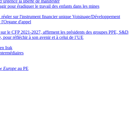
’urgence la liberté de manifester
gir pour éradiquer le travail des enfants dans les mines
t à régler sur l'instrument financier unique Voisinage/Développement
e l'Organe d'appel
li’ sur le CFP 2021-2027, affirment les présidents des groupes PPE, 
 pour réfléchir à son avenir et à celui de l’UE
en Irak
intermédiaires
w Europe
au PE