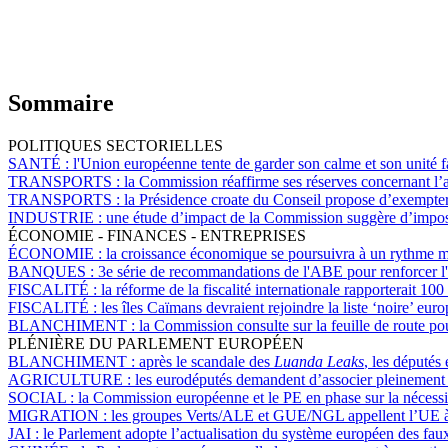
Sommaire
POLITIQUES SECTORIELLES
SANTÉ :
l'Union européenne tente de garder son calme et son unité f
TRANSPORTS :
la Commission réaffirme ses réserves concernant l’a
TRANSPORTS :
la Présidence croate du Conseil propose d’exempter 
INDUSTRIE :
une étude d’impact de la Commission suggère d’imp
ÉCONOMIE - FINANCES - ENTREPRISES
ÉCONOMIE :
la croissance économique se poursuivra à un rythme 
BANQUES :
3e série de recommandations de l'ABE pour renforcer l
FISCALITÉ :
la réforme de la fiscalité internationale rapporterait 
FISCALITÉ :
les îles Caïmans devraient rejoindre la liste ‘noire’ eu
BLANCHIMENT :
la Commission consulte sur la feuille de route po
PLÉNIÈRE DU PARLEMENT EUROPÉEN
BLANCHIMENT :
après le scandale des
Luanda Leaks
, les députés
AGRICULTURE :
les eurodéputés demandent d’associer pleinement les
SOCIAL :
la Commission européenne et le PE en phase sur la nécessi
MIGRATION :
les groupes Verts/ALE et GUE/NGL appellent l’UE à me
JAI :
le Parlement adopte l’actualisation du système européen des fa