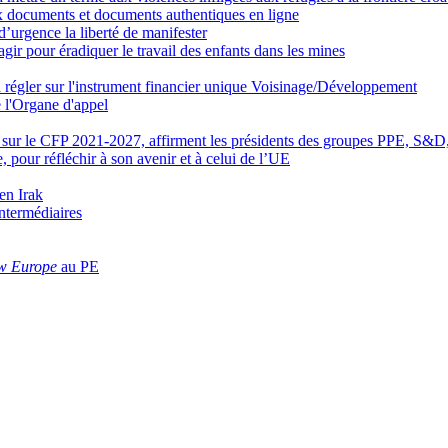
ux documents et documents authentiques en ligne
’urgence la liberté de manifester
gir pour éradiquer le travail des enfants dans les mines
t à régler sur l'instrument financier unique Voisinage/Développement
e l'Organe d'appel
li’ sur le CFP 2021-2027, affirment les présidents des groupes PPE, 
 pour réfléchir à son avenir et à celui de l’UE
en Irak
intermédiaires
w Europe
au PE