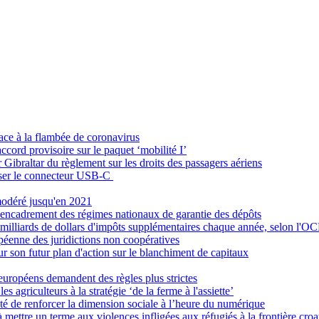
ace à la flambée de coronavirus
ccord provisoire sur le paquet ‘mobilité I’
Gibraltar du règlement sur les droits des passagers aériens
oser le connecteur USB-C
modéré jusqu'en 2021
'encadrement des régimes nationaux de garantie des dépôts
100 milliards de dollars d'impôts supplémentaires chaque année, selon l'
ropéenne des juridictions non coopératives
ur son futur plan d'action sur le blanchiment de capitaux
 européens demandent des règles plus strictes
 agriculteurs à la stratégie ‘de la ferme à l'assiette’
té de renforcer la dimension sociale à l’heure du numérique
ttre un terme aux violences infligées aux réfugiés à la frontière croa