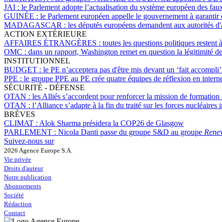
JAI :
le Parlement adopte l’actualisation du système européen des fa
GUINÉE :
le Parlement européen appelle le gouvernement à garantir d
MADAGASCAR :
les députés européens demandent aux autorités d'a
ACTION EXTÉRIEURE
AFFAIRES ÉTRANGÈRES :
toutes les questions politiques resten
OMC :
dans un rapport, Washington remet en question la légitimité d
INSTITUTIONNEL
BUDGET :
le PE n’acceptera pas d'être mis devant un ‘fait accomp
PPE :
le groupe PPE au PE crée quatre équipes de réflexion en interne,
SÉCURITÉ - DÉFENSE
OTAN :
les Alliés s’accordent pour renforcer la mission de formation 
OTAN :
l’Alliance s’adapte à la fin du traité sur les forces nucléaires 
BRÈVES
CLIMAT :
Alok Sharma présidera la COP26 de Glasgow
PARLEMENT :
Nicola Danti passe du groupe S&D au groupe
Rene
Suivez-nous sur
2026 Agence Europe S.A.
Vie privée
Droits d'auteur
Notre publication
Abonnements
Société
Rédaction
Contact