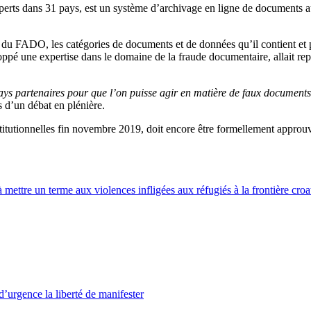
ts dans 31 pays, est un système d’archivage en ligne de documents authe
 du FADO, les catégories de documents et de données qu’il contient et pr
oppé une expertise dans le domaine de la fraude documentaire, allait r
 pays partenaires pour que l’on puisse agir en matière de faux document
s d’un débat en plénière.
institutionnelles fin novembre 2019, doit encore être formellement approu
ttre un terme aux violences infligées aux réfugiés à la frontière croa
’urgence la liberté de manifester