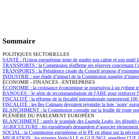
Sommaire
POLITIQUES SECTORIELLES
SANTÉ :
l'Union européenne tente de garder son calme et son unité f
TRANSPORTS :
la Commission réaffirme ses réserves concernant l’a
TRANSPORTS :
la Présidence croate du Conseil propose d’exempter 
INDUSTRIE :
une étude d’impact de la Commission suggère d’imp
ÉCONOMIE - FINANCES - ENTREPRISES
ÉCONOMIE :
la croissance économique se poursuivra à un rythme 
BANQUES :
3e série de recommandations de l'ABE pour renforcer l
FISCALITÉ :
la réforme de la fiscalité internationale rapporterait 
FISCALITÉ :
les îles Caïmans devraient rejoindre la liste ‘noire’ eu
BLANCHIMENT :
la Commission consulte sur la feuille de route po
PLÉNIÈRE DU PARLEMENT EUROPÉEN
BLANCHIMENT :
après le scandale des
Luanda Leaks
, les députés
AGRICULTURE :
les eurodéputés demandent d’associer pleinement les
SOCIAL :
la Commission européenne et le PE en phase sur la nécessi
MIGRATION :
les groupes Verts/ALE et GUE/NGL appellent l’UE à me