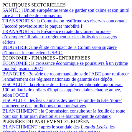
POLITIQUES SECTORIELLES
SANTÉ :
l'Union européenne tente de garder son calme et son unité
face à la flambée de coronavirus
TRANSPORTS :
la Commission réaffirme ses réserves concernant
l’accord provisoire sur le paquet ‘mobilité I’
TRANSPORTS :
la Présidence croate du Conseil propose
d’exempter Gibraltar du règlement sur les droits des passagers
aériens
INDUSTRIE :
une étude d’impact de la Commission suggère
d’imposer le connecteur USB-C
ÉCONOMIE - FINANCES - ENTREPRISES
ÉCONOMIE :
la croissance économique se poursuivra à un rythme
modéré jusqu'en 2021
BANQUES :
3e série de recommandations de l'ABE pour renforcer
l'encadrement des régimes nationaux de garantie des dépôts
FISCALITÉ :
la réforme de la fiscalité internationale rapporterait
100 milliards de dollars d'impôts supplémentaires chaque année,
selon l'OCDE
FISCALITÉ :
les îles Caïmans devraient rejoindre la liste ‘noire’
européenne des juridictions non coopératives
BLANCHIMENT :
la Commission consulte sur la feuille de route
pour son futur plan d'action sur le blanchiment de capitaux
PLÉNIÈRE DU PARLEMENT EUROPÉEN
BLANCHIMENT :
après le scandale des
Luanda Leaks
, les