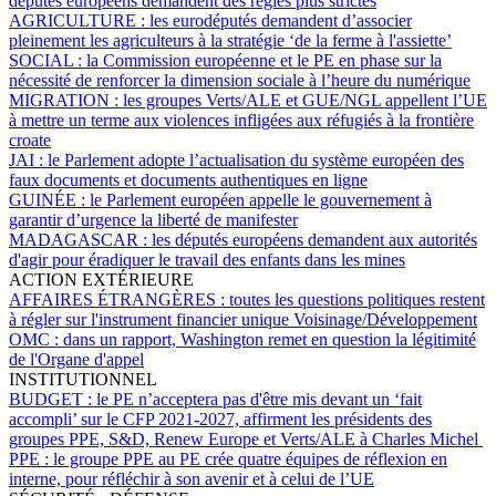
députés européens demandent des règles plus strictes
AGRICULTURE :
les eurodéputés demandent d’associer
pleinement les agriculteurs à la stratégie ‘de la ferme à l'assiette’
SOCIAL :
la Commission européenne et le PE en phase sur la
nécessité de renforcer la dimension sociale à l’heure du numérique
MIGRATION :
les groupes Verts/ALE et GUE/NGL appellent l’UE
à mettre un terme aux violences infligées aux réfugiés à la frontière
croate
JAI :
le Parlement adopte l’actualisation du système européen des
faux documents et documents authentiques en ligne
GUINÉE :
le Parlement européen appelle le gouvernement à
garantir d’urgence la liberté de manifester
MADAGASCAR :
les députés européens demandent aux autorités
d'agir pour éradiquer le travail des enfants dans les mines
ACTION EXTÉRIEURE
AFFAIRES ÉTRANGÈRES :
toutes les questions politiques restent
à régler sur l'instrument financier unique Voisinage/Développement
OMC :
dans un rapport, Washington remet en question la légitimité
de l'Organe d'appel
INSTITUTIONNEL
BUDGET :
le PE n’acceptera pas d'être mis devant un ‘fait
accompli’ sur le CFP 2021-2027, affirment les présidents des
groupes PPE, S&D, Renew Europe et Verts/ALE à Charles Michel
PPE :
le groupe PPE au PE crée quatre équipes de réflexion en
interne, pour réfléchir à son avenir et à celui de l’UE