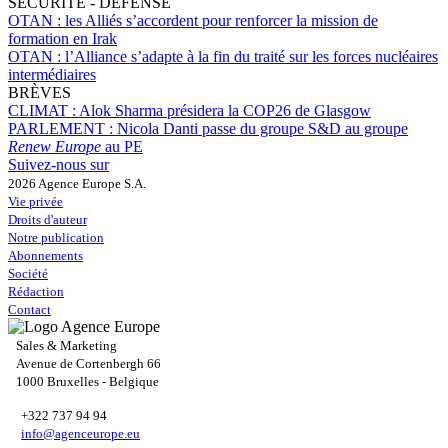
SÉCURITÉ - DÉFENSE
OTAN :
les Alliés s’accordent pour renforcer la mission de
formation en Irak
OTAN :
l’Alliance s’adapte à la fin du traité sur les forces nucléaires
intermédiaires
BRÈVES
CLIMAT :
Alok Sharma présidera la COP26 de Glasgow
PARLEMENT :
Nicola Danti passe du groupe S&D au groupe
Renew Europe
au PE
Suivez-nous sur
2026 Agence Europe S.A.
Vie privée
Droits d'auteur
Notre publication
Abonnements
Société
Rédaction
Contact
Sales & Marketing
Avenue de Cortenbergh 66
1000 Bruxelles - Belgique
+322 737 94 94
info@agenceurope.eu