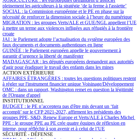
AGRICULTURE :
les eurodéputés demandent d’associer
pleinement les agriculteurs à la stratégie ‘de la ferme à l'assiette’
SOCIAL :
la Commission européenne et le PE en phase sur la
nécessité de renforcer la dimension sociale à l’heure du numérique
MIGRATION :
les groupes Verts/ALE et GUE/NGL appellent l’UE
à mettre un terme aux violences infligées aux réfugiés à la frontière
croate
JAI :
le Parlement adopte l’actualisation du système européen des
faux documents et documents authentiques en ligne
GUINÉE :
le Parlement européen appelle le gouvernement à
garantir d’urgence la liberté de manifester
MADAGASCAR :
les députés européens demandent aux autorités
d'agir pour éradiquer le travail des enfants dans les mines
ACTION EXTÉRIEURE
AFFAIRES ÉTRANGÈRES :
toutes les questions politiques restent
à régler sur l'instrument financier unique Voisinage/Développement
OMC :
dans un rapport, Washington remet en question la légitimité
de l'Organe d'appel
INSTITUTIONNEL
BUDGET :
le PE n’acceptera pas d'être mis devant un ‘fait
accompli’ sur le CFP 2021-2027, affirment les présidents des
groupes PPE, S&D, Renew Europe et Verts/ALE à Charles Michel
PPE :
le groupe PPE au PE crée quatre équipes de réflexion en
interne, pour réfléchir à son avenir et à celui de l’UE
SÉCURITÉ - DÉFENSE