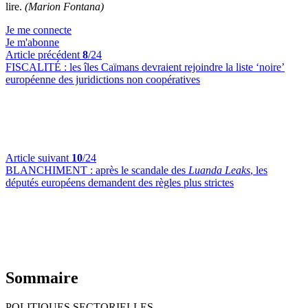
lire.
(Marion Fontana)
Je me connecte
Je m'abonne
Article précédent
8
/24
FISCALITÉ :
les îles Caïmans devraient rejoindre la liste ‘noire’
européenne des juridictions non coopératives
Article suivant
10
/24
BLANCHIMENT :
après le scandale des
Luanda Leaks
, les
députés européens demandent des règles plus strictes
Sommaire
POLITIQUES SECTORIELLES