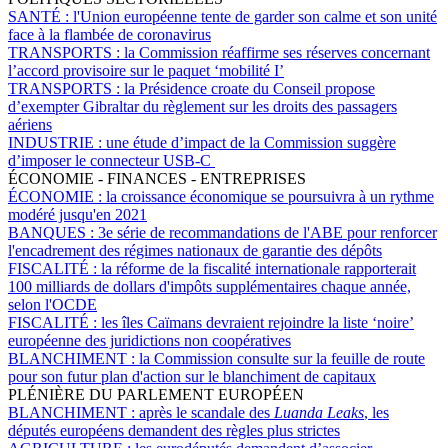
SANTÉ :
l'Union européenne tente de garder son calme et son unité
face à la flambée de coronavirus
TRANSPORTS :
la Commission réaffirme ses réserves concernant
l’accord provisoire sur le paquet ‘mobilité I’
TRANSPORTS :
la Présidence croate du Conseil propose
d’exempter Gibraltar du règlement sur les droits des passagers
aériens
INDUSTRIE :
une étude d’impact de la Commission suggère
d’imposer le connecteur USB-C
ÉCONOMIE - FINANCES - ENTREPRISES
ÉCONOMIE :
la croissance économique se poursuivra à un rythme
modéré jusqu'en 2021
BANQUES :
3e série de recommandations de l'ABE pour renforcer
l'encadrement des régimes nationaux de garantie des dépôts
FISCALITÉ :
la réforme de la fiscalité internationale rapporterait
100 milliards de dollars d'impôts supplémentaires chaque année,
selon l'OCDE
FISCALITÉ :
les îles Caïmans devraient rejoindre la liste ‘noire’
européenne des juridictions non coopératives
BLANCHIMENT :
la Commission consulte sur la feuille de route
pour son futur plan d'action sur le blanchiment de capitaux
PLÉNIÈRE DU PARLEMENT EUROPÉEN
BLANCHIMENT :
après le scandale des
Luanda Leaks
, les
députés européens demandent des règles plus strictes