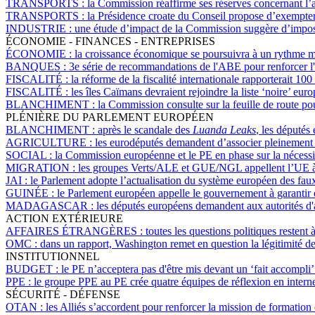
TRANSPORTS :
la Commission réaffirme ses réserves concernant l’a
TRANSPORTS :
la Présidence croate du Conseil propose d’exempter 
INDUSTRIE :
une étude d’impact de la Commission suggère d’imp
ÉCONOMIE - FINANCES - ENTREPRISES
ÉCONOMIE :
la croissance économique se poursuivra à un rythme 
BANQUES :
3e série de recommandations de l'ABE pour renforcer l
FISCALITÉ :
la réforme de la fiscalité internationale rapporterait 
FISCALITÉ :
les îles Caïmans devraient rejoindre la liste ‘noire’ eu
BLANCHIMENT :
la Commission consulte sur la feuille de route po
PLÉNIÈRE DU PARLEMENT EUROPÉEN
BLANCHIMENT :
après le scandale des
Luanda Leaks
, les députés
AGRICULTURE :
les eurodéputés demandent d’associer pleinement les
SOCIAL :
la Commission européenne et le PE en phase sur la nécessi
MIGRATION :
les groupes Verts/ALE et GUE/NGL appellent l’UE à me
JAI :
le Parlement adopte l’actualisation du système européen des fa
GUINÉE :
le Parlement européen appelle le gouvernement à garantir d
MADAGASCAR :
les députés européens demandent aux autorités d'a
ACTION EXTÉRIEURE
AFFAIRES ÉTRANGÈRES :
toutes les questions politiques resten
OMC :
dans un rapport, Washington remet en question la légitimité d
INSTITUTIONNEL
BUDGET :
le PE n’acceptera pas d'être mis devant un ‘fait accomp
PPE :
le groupe PPE au PE crée quatre équipes de réflexion en interne,
SÉCURITÉ - DÉFENSE
OTAN :
les Alliés s’accordent pour renforcer la mission de formation 