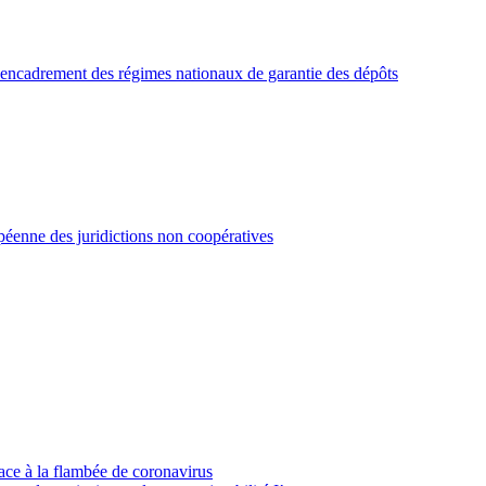
'encadrement des régimes nationaux de garantie des dépôts
ropéenne des juridictions non coopératives
ace à la flambée de coronavirus