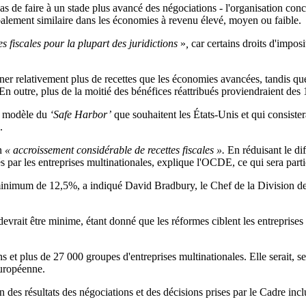
pas de faire à un stade plus avancé des négociations - l'organisation conc
alement similaire dans les économies à revenu élevé, moyen ou faible.
es fiscales pour la plupart des juridictions
»
,
car certains droits d'imposi
gner relativement plus de recettes que les économies avancées,
tandis qu
En outre, p
lus de la moitié des bénéfices réattribués proviendraient des
le modèle du
‘Safe Harbor’
que souhaitent les États-Unis et qui consister
.
un
«
accroissement considérable de recettes fiscales
».
En réduisant le dif
s par les entreprises multinationales,
explique l'OCDE, ce qui sera part
on minimum de 12,5%, a indiqué David
B
radbury,
le
Chef de la Division
d
devrait être minime, étant donné que les réformes ciblent les entreprises 
ons
et
plus de 27 000 groupes d'entreprises multinationales.
Elle serait, 
uropéenne.
 des résultats des négociations et des décisions prises par le Cadre incl