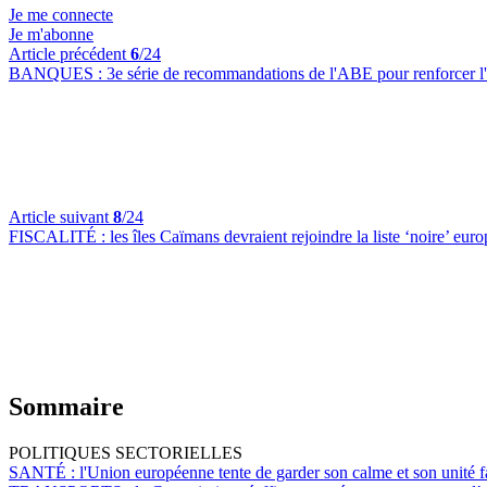
Je me connecte
Je m'abonne
Article précédent
6
/24
BANQUES :
3e série de recommandations de l'ABE pour renforcer l
Article suivant
8
/24
FISCALITÉ :
les îles Caïmans devraient rejoindre la liste ‘noire’ eu
Sommaire
POLITIQUES SECTORIELLES
SANTÉ :
l'Union européenne tente de garder son calme et son unité f