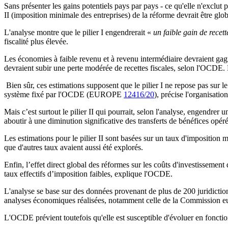
Sans présenter les gains potentiels pays par pays - ce qu'elle n'exclut 
II (imposition minimale des entreprises) de la réforme devrait être
glob
L'analyse montre que le pilier I engendrerait «
un faible gain de recett
fiscalité plus élevée.
L
es économies à faible revenu et à revenu intermédiaire devraient ga
devraient subir
une perte modérée de recettes fiscales, selon l'OCDE. 
Bien sûr, ces estimations
supposent que le pilier I
ne repose pas sur 
système fixé par l'OCDE
(EUROPE
12416/20
), précise l'organisation
Mais c’est surtout le pilier II qui pourrait, selon l'analyse, engendrer 
aboutir à une diminution significative des transferts de bénéfices opéré
Les estimations pour le pilier II sont basées sur un taux d'impositi
que d'autres taux avaient aussi été explorés.
Enfin, l’
effet direct global des réformes sur les coûts d'investissement 
taux effectifs d’imposition faibles, explique l'OCDE.
L'analyse
se base
sur des données provenant de plus de 200 juridicti
analyses économiques réalisées, notamment celle de la Commission e
L'OCDE prévient toutefois qu'elle est susceptible d'évoluer en fonction