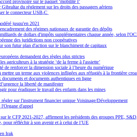
ccord provisoire sur le paquet ‘mobilité I’
Gibraltar du règlement sur les droits des passagers aériens
oser le connecteur USB-C
modéré jusqu'en 2021
'encadrement des régimes nationaux de garantie des dépôts
100 milliards de dollars d'impôts supplémentaires chaque année, selon l'
ropéenne des juridictions non coopératives
ur son futur plan d'action sur le blanchiment de capitaux
 européens demandent des règles plus strictes
 agriculteurs à la stratégie ‘de la ferme à l'assiette’
té de renforcer la dimension sociale à l’heure du numérique
ttre un terme aux violences infligées aux réfugiés à la frontière croa
ux documents et documents authentiques en ligne
’urgence la liberté de manifester
gir pour éradiquer le travail des enfants dans les mines
t à régler sur l'instrument financier unique Voisinage/Développement
e l'Organe d'appel
li’ sur le CFP 2021-2027, affirment les présidents des groupes PPE, 
 pour réfléchir à son avenir et à celui de l’UE
en Irak