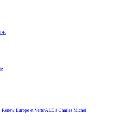
OCDE
te
S&D, Renew Europe et Verts/ALE à Charles Michel