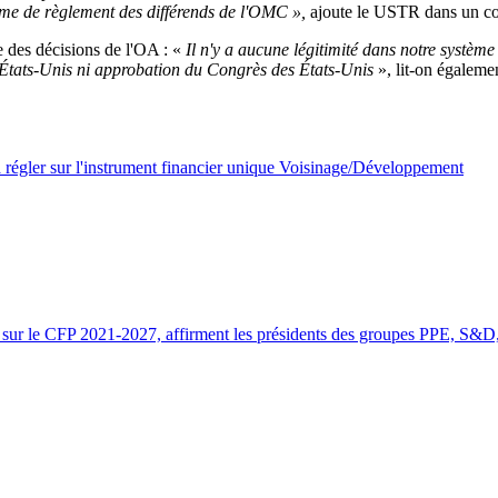
système de règlement des différends de l'OMC
»,
ajoute le USTR dans un 
e des décisions de l'OA : «
Il n'y a aucune légitimité dans notre système
s États-Unis ni approbation du Congrès des États-Unis
», lit-on égaleme
t à régler sur l'instrument financier unique Voisinage/Développement
li’ sur le CFP 2021-2027, affirment les présidents des groupes PPE, 