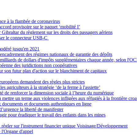
ace à la flambée de coronavirus
ccord provisoire sur le paquet ‘mobilité I’
Gibraltar du règlement sur les droits des passagers aériens
oser le connecteur USB-C
modéré jusqu'en 2021
'encadrement des régimes nationaux de garantie des dépôts
100 milliards de dollars d'impôts supplémentaires chaque année, selon l'
ropéenne des juridictions non coopératives
ur son futur plan d'action sur le blanchiment de capitaux
 européens demandent des règles plus strictes
 agriculteurs à la stratégie ‘de la ferme à l'assiette’
té de renforcer la dimension sociale à l’heure du numérique
ttre un terme aux violences infligées aux réfugiés à la frontière croa
ux documents et documents authentiques en ligne
’urgence la liberté de manifester
gir pour éradiquer le travail des enfants dans les mines
t à régler sur l'instrument financier unique Voisinage/Développement
e l'Organe d'appel