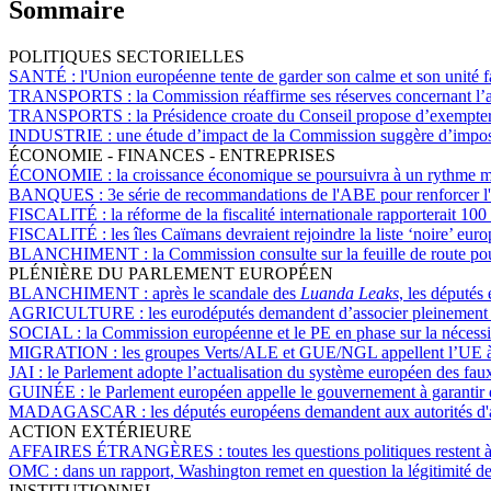
Sommaire
POLITIQUES SECTORIELLES
SANTÉ :
l'Union européenne tente de garder son calme et son unité f
TRANSPORTS :
la Commission réaffirme ses réserves concernant l’a
TRANSPORTS :
la Présidence croate du Conseil propose d’exempter 
INDUSTRIE :
une étude d’impact de la Commission suggère d’imp
ÉCONOMIE - FINANCES - ENTREPRISES
ÉCONOMIE :
la croissance économique se poursuivra à un rythme 
BANQUES :
3e série de recommandations de l'ABE pour renforcer l
FISCALITÉ :
la réforme de la fiscalité internationale rapporterait 
FISCALITÉ :
les îles Caïmans devraient rejoindre la liste ‘noire’ eu
BLANCHIMENT :
la Commission consulte sur la feuille de route po
PLÉNIÈRE DU PARLEMENT EUROPÉEN
BLANCHIMENT :
après le scandale des
Luanda Leaks
, les députés
AGRICULTURE :
les eurodéputés demandent d’associer pleinement les
SOCIAL :
la Commission européenne et le PE en phase sur la nécessi
MIGRATION :
les groupes Verts/ALE et GUE/NGL appellent l’UE à me
JAI :
le Parlement adopte l’actualisation du système européen des fa
GUINÉE :
le Parlement européen appelle le gouvernement à garantir d
MADAGASCAR :
les députés européens demandent aux autorités d'a
ACTION EXTÉRIEURE
AFFAIRES ÉTRANGÈRES :
toutes les questions politiques resten
OMC :
dans un rapport, Washington remet en question la légitimité d
INSTITUTIONNEL