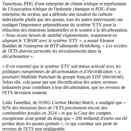
Tamchyna, PDG d'une entreprise de chimie tchèque et représentant
de l'Association tchèque de l'industrie chimique et PDG d'une
entreprise du secteur, qui a défendu une taxation du carbone
individuelle plutôt que des quotas, tous les autres intervenants ont
souligné l'importance prépondérante du système 'ETS' pour la
réduction des émissions industrielles et le soutien à la décarbonation.
«
Nous avons besoin de stabilité réglementaire, notamment en
alignant le 'CBAM' avec le système 'ETS'
», a assuré Eleanor
Batilliet de l'entreprise de BTP allemande
Heidelberg
. «
Les recettes
de l'ETS doivent permettre les investissements dans la
décarbonation
».
«
Il est essentiel que le système 'ETS' soit mieux articulé avec les
politiques européennes de décarbonation et d’électrification
», a
poursuivi Mathilde Painchart du groupe français
EDF
(électricité).
Selon elle, cela passe par une électrification des autres secteurs
industriels pour contribuer à leur décarbonation, que les revenus de
l'ETS devraient soutenir.
Lidia Tamellini, de l'ONG
Carbon Market Watch
, a souligné que «
82% des émissions fixes de l’ETS proviennent encore des
combustibles fossiles en 2024
»
et que la Cour des comptes
européenne avait pointé du doigt que «
200 milliards d'euros ont été
perdus dans les quotas gratuits
», ce qui constitue une perte de
revenus de l'ETS non négligeable.