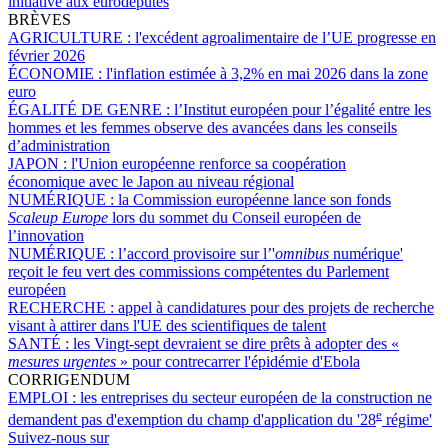
initiative aux eurodéputés
BRÈVES
AGRICULTURE :
l'excédent agroalimentaire de l’UE progresse en
février 2026
ÉCONOMIE :
l'inflation estimée à 3,2% en mai 2026 dans la zone
euro
ÉGALITÉ DE GENRE :
l’Institut européen pour l’égalité entre les
hommes et les femmes observe des avancées dans les conseils
d’administration
JAPON :
l'Union européenne renforce sa coopération
économique avec le Japon au niveau régional
NUMÉRIQUE :
la Commission européenne lance son fonds
Scaleup Europe
lors du sommet du Conseil européen de
l’innovation
NUMÉRIQUE :
l’accord provisoire sur l’'
omnibus
numérique'
reçoit le feu vert des commissions compétentes du Parlement
européen
RECHERCHE :
appel à candidatures pour des projets de recherche
visant à attirer dans l'UE des scientifiques de talent
SANTÉ :
les Vingt-sept devraient se dire prêts à adopter des «
mesures urgentes
» pour contrecarrer l'épidémie d'Ebola
CORRIGENDUM
EMPLOI :
les entreprises du secteur européen de la construction ne
e
demandent pas d'exemption du champ d'application du '28
régime'
Suivez-nous sur