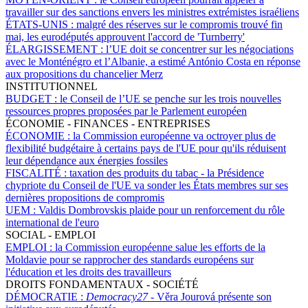
travailler sur des sanctions envers les ministres extrémistes israéliens
ÉTATS-UNIS :
malgré des réserves sur le compromis trouvé fin
mai, les eurodéputés approuvent l'accord de 'Turnberry'
ÉLARGISSEMENT :
l’UE doit se concentrer sur les négociations
avec le Monténégro et l’Albanie, a estimé António Costa en réponse
aux propositions du chancelier Merz
INSTITUTIONNEL
BUDGET :
le Conseil de l’UE se penche sur les trois nouvelles
ressources propres proposées par le Parlement européen
ÉCONOMIE - FINANCES - ENTREPRISES
ÉCONOMIE :
la Commission européenne va octroyer plus de
flexibilité budgétaire à certains pays de l'UE pour qu'ils réduisent
leur dépendance aux énergies fossiles
FISCALITÉ :
taxation des produits du tabac - la Présidence
chypriote du Conseil de l'UE va sonder les États membres sur ses
dernières propositions de compromis
UEM :
Valdis Dombrovskis plaide pour un renforcement du rôle
international de l'euro
SOCIAL - EMPLOI
EMPLOI :
la Commission européenne salue les efforts de la
Moldavie pour se rapprocher des standards européens sur
l'éducation et les droits des travailleurs
DROITS FONDAMENTAUX - SOCIÉTÉ
DÉMOCRATIE :
Democracy27 -
Věra Jourová présente son