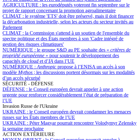
AGRICULTURE :
les eurodéputés voteront fin septembre sur le
projet de rapport concernant la promotion agroalimentaire
CLIMAT :
le système 'ETS' doit être préservé, mais il doit financer
la décarbonation industrielle, selon les acteurs du secteur invités au
Parlement
CLIMAT :
la Commission s'attend à un soutien de l'ensemble du
spectre politique et des États membres à son 'Cadre intégré de
gestion des risques climatiques'
NUMÉRIQUE :
le groupe S&D au PE souhaite des «
critères de
propriété européenne
» pour soutenir le développement des
capacités de
cloud
et d’
IA
dans l’UE
NUMÉRIQUE :
Anthropic
propose à l’ENISA un accès à son
modèle
Mythos
; les discussions portent désormais sur les modalités
d’un accès sécurisé
SÉCURITÉ - DÉFENSE
DÉFENSE :
le Conseil européen devrait appeler à une action
urgente pour renforcer considérablement l’état de préparation de
l’UE
Invasion Russe de l'Ukraine
UKRAINE :
le Conseil européen devrait condamner les menaces
russes sur les États membres de l’UE
UKRAINE :
Péter Magyar pourrait rencontrer Volodymyr Zelensky
la semaine prochaine
ACTION EXTÉRIEURE
MOYEN-ORIENT :
le Conseil européen pourrait appeler à