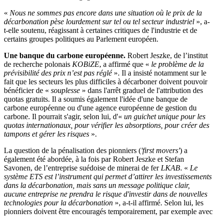
«
Nous ne sommes pas encore dans une situation où le prix de la
décarbonation pèse lourdement sur tel ou tel secteur industriel
», a-
t-elle soutenu, réagissant à certaines critiques de l'industrie et de
certains groupes politiques au Parlement européen.
Une banque du carbone européenne.
Robert Jeszke, de l’institut
de recherche polonais
KOBiZE
, a affirmé que «
le problème de la
prévisibilité des prix n’est pas réglé
». Il a insisté notamment sur le
fait que les secteurs les plus difficiles à décarboner doivent pouvoir
bénéficier de «
souplesse
» dans l'arrêt graduel de l'attribution des
quotas gratuits. Il a soumis également l'idée d'une banque de
carbone européenne ou d'une agence européenne de gestion du
carbone. Il pourrait s'agir, selon lui, d'«
un guichet unique pour les
quotas internationaux, pour vérifier les absorptions, pour créer des
tampons et gérer les risques
».
La question de la pénalisation des pionniers (
'first movers'
) a
également été abordée, à la fois par Robert Jeszke et Stefan
Savonen, de l’entreprise suédoise de minerai de fer
LKAB
. «
Le
système ETS est l’instrument qui permet d’attirer les investissements
dans la décarbonation, mais sans un message politique clair,
aucune entreprise ne prendra le risque d'investir dans de nouvelles
technologies pour la décarbonation
», a-t-il affirmé. Selon lui, les
pionniers doivent être encouragés temporairement, par exemple avec