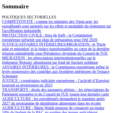
Sommaire
POLITIQUES SECTORIELLES
COMPÉTITIVITÉ :
comme les ministres des Vingt-sept, les
eurodéputés sont partagés sur les effets et modalités du règlement sur
l'accélération industrielle
PROTECTION CIVILE :
feux de forêt - la Commission
européenne présente son plan de préparation pour l'été 2026
JUSTICE/AFFAIRES INTÉRIEURES/MIGRATION :
le 'Pacte
asile et migration' et la justice transfrontalière au cœur de la dernière
réunion ministérielle sous Présidence chypriote du Conseil de l'UE
MIGRATION :
les négociations interinstitutionnelles sur le
règlement 'Retours' aboutissent sur fond de fracture politique
AFFAIRES INTÉRIEURES :
la Commission européenne prône la
levée progressive des contrôles aux frontières intérieures de l'espace
Schengen
JUSTICE :
coopération judiciaire européenne - l’activité d’
Eurojust
poursuit sa progression en 2025
TRANSPORTS :
droits des passagers aériens – les négociateurs du
Parlement européen et du Conseil de l'UE jouent leur dernière carte
AGRICULTURE :
les eurodéputés demandent le maintien après
2027 du programme de distribution alimentaire dans les écoles
AGRICULTURE :
Maria Walsh propose de consacrer au moins
10% du budget de la PAC au soutien des jeunes agriculteurs