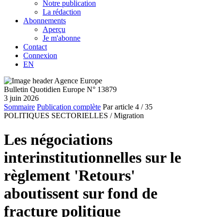
Notre publication
La rédaction
Abonnements
Aperçu
Je m'abonne
Contact
Connexion
EN
Bulletin Quotidien Europe N° 13879
3 juin 2026
Sommaire
Publication complète
Par article
4
/ 35
POLITIQUES SECTORIELLES /
Migration
Les négociations
interinstitutionnelles sur le
règlement 'Retours'
aboutissent sur fond de
fracture politique