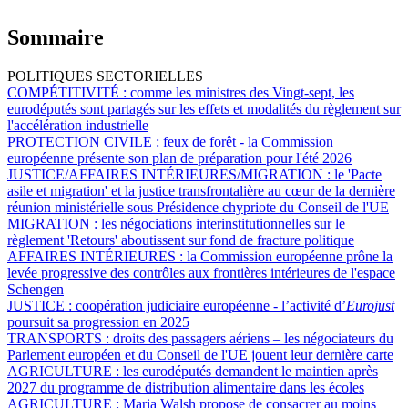
Sommaire
POLITIQUES SECTORIELLES
COMPÉTITIVITÉ :
comme les ministres des Vingt-sept, les
eurodéputés sont partagés sur les effets et modalités du règlement sur
l'accélération industrielle
PROTECTION CIVILE :
feux de forêt - la Commission
européenne présente son plan de préparation pour l'été 2026
JUSTICE/AFFAIRES INTÉRIEURES/MIGRATION :
le 'Pacte
asile et migration' et la justice transfrontalière au cœur de la dernière
réunion ministérielle sous Présidence chypriote du Conseil de l'UE
MIGRATION :
les négociations interinstitutionnelles sur le
règlement 'Retours' aboutissent sur fond de fracture politique
AFFAIRES INTÉRIEURES :
la Commission européenne prône la
levée progressive des contrôles aux frontières intérieures de l'espace
Schengen
JUSTICE :
coopération judiciaire européenne - l’activité d’
Eurojust
poursuit sa progression en 2025
TRANSPORTS :
droits des passagers aériens – les négociateurs du
Parlement européen et du Conseil de l'UE jouent leur dernière carte
AGRICULTURE :
les eurodéputés demandent le maintien après
2027 du programme de distribution alimentaire dans les écoles
AGRICULTURE :
Maria Walsh propose de consacrer au moins