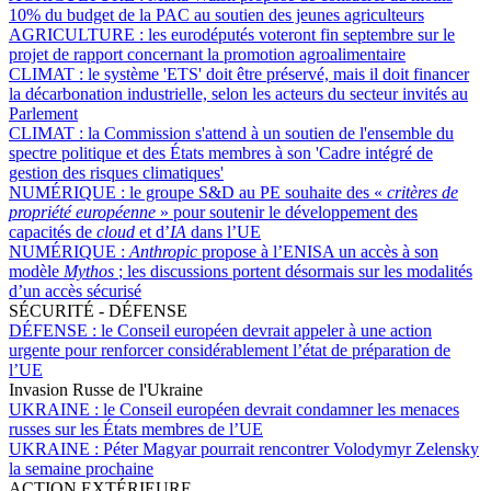
10% du budget de la PAC au soutien des jeunes agriculteurs
AGRICULTURE :
les eurodéputés voteront fin septembre sur le
projet de rapport concernant la promotion agroalimentaire
CLIMAT :
le système 'ETS' doit être préservé, mais il doit financer
la décarbonation industrielle, selon les acteurs du secteur invités au
Parlement
CLIMAT :
la Commission s'attend à un soutien de l'ensemble du
spectre politique et des États membres à son 'Cadre intégré de
gestion des risques climatiques'
NUMÉRIQUE :
le groupe S&D au PE souhaite des «
critères de
propriété européenne
» pour soutenir le développement des
capacités de
cloud
et d’
IA
dans l’UE
NUMÉRIQUE :
Anthropic
propose à l’ENISA un accès à son
modèle
Mythos
; les discussions portent désormais sur les modalités
d’un accès sécurisé
SÉCURITÉ - DÉFENSE
DÉFENSE :
le Conseil européen devrait appeler à une action
urgente pour renforcer considérablement l’état de préparation de
l’UE
Invasion Russe de l'Ukraine
UKRAINE :
le Conseil européen devrait condamner les menaces
russes sur les États membres de l’UE
UKRAINE :
Péter Magyar pourrait rencontrer Volodymyr Zelensky
la semaine prochaine
ACTION EXTÉRIEURE