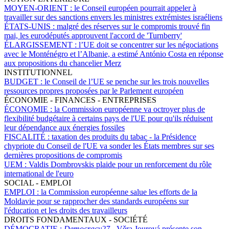
MOYEN-ORIENT :
le Conseil européen pourrait appeler à
travailler sur des sanctions envers les ministres extrémistes israéliens
ÉTATS-UNIS :
malgré des réserves sur le compromis trouvé fin
mai, les eurodéputés approuvent l'accord de 'Turnberry'
ÉLARGISSEMENT :
l’UE doit se concentrer sur les négociations
avec le Monténégro et l’Albanie, a estimé António Costa en réponse
aux propositions du chancelier Merz
INSTITUTIONNEL
BUDGET :
le Conseil de l’UE se penche sur les trois nouvelles
ressources propres proposées par le Parlement européen
ÉCONOMIE - FINANCES - ENTREPRISES
ÉCONOMIE :
la Commission européenne va octroyer plus de
flexibilité budgétaire à certains pays de l'UE pour qu'ils réduisent
leur dépendance aux énergies fossiles
FISCALITÉ :
taxation des produits du tabac - la Présidence
chypriote du Conseil de l'UE va sonder les États membres sur ses
dernières propositions de compromis
UEM :
Valdis Dombrovskis plaide pour un renforcement du rôle
international de l'euro
SOCIAL - EMPLOI
EMPLOI :
la Commission européenne salue les efforts de la
Moldavie pour se rapprocher des standards européens sur
l'éducation et les droits des travailleurs
DROITS FONDAMENTAUX - SOCIÉTÉ
DÉMOCRATIE :
Democracy27 -
Věra Jourová présente son