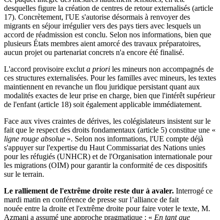
desquelles figure la création de centres de retour externalisés
(article
17)
.
Concrètement, l'UE s'autorise désormais à renvoyer des
migrants en séjour irrégulier vers des pays tiers avec lesquels un
accord de réadmission est conclu
. Selon nos informations, bien que
plusieurs États membres aient amorcé des travaux préparatoires,
aucun projet ou partenariat concrets n'a encore été finalisé.
L'accord provisoire exclut
a priori
les mineurs non accompagnés de
ces structures externalisées
.
Pour les familles avec mineurs, les textes
maintiennent en revanche un flou juridique persistant quant aux
modalités exactes de leur prise en charge, bien que l'intérêt supérieur
de l'enfant (article 18) soit également applicable immédiatement
.
Face aux vives craintes de dérives, les colégislateurs insistent sur le
fait que le respect des droits fondamentaux (article 5) constitue une «
ligne rouge absolue
»
. Selon nos informations, l'UE compte déjà
s'appuyer sur l'expertise du Haut Commissariat des Nations unies
pour les réfugiés (UNHCR) et de l'Organisation internationale pour
les migrations (OIM) pour garantir la conformité de ces dispositifs
sur le terrain.
Le ralliement de l'extrême droite reste dur à avaler.
Interrogé ce
mardi matin en conférence de presse sur l’alliance de fait
nouée entre la droite et l'extrême droite pour faire voter le texte, M.
Azmani a assumé une approche pragmatique : «
En tant que