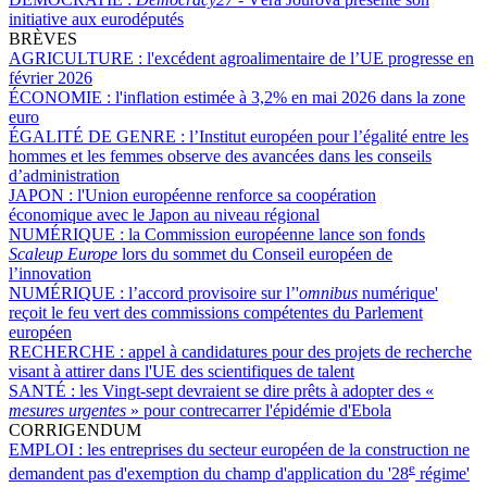
initiative aux eurodéputés
BRÈVES
AGRICULTURE :
l'excédent agroalimentaire de l’UE progresse en
février 2026
ÉCONOMIE :
l'inflation estimée à 3,2% en mai 2026 dans la zone
euro
ÉGALITÉ DE GENRE :
l’Institut européen pour l’égalité entre les
hommes et les femmes observe des avancées dans les conseils
d’administration
JAPON :
l'Union européenne renforce sa coopération
économique avec le Japon au niveau régional
NUMÉRIQUE :
la Commission européenne lance son fonds
Scaleup Europe
lors du sommet du Conseil européen de
l’innovation
NUMÉRIQUE :
l’accord provisoire sur l’'
omnibus
numérique'
reçoit le feu vert des commissions compétentes du Parlement
européen
RECHERCHE :
appel à candidatures pour des projets de recherche
visant à attirer dans l'UE des scientifiques de talent
SANTÉ :
les Vingt-sept devraient se dire prêts à adopter des «
mesures urgentes
» pour contrecarrer l'épidémie d'Ebola
CORRIGENDUM
EMPLOI :
les entreprises du secteur européen de la construction ne
e
demandent pas d'exemption du champ d'application du '28
régime'