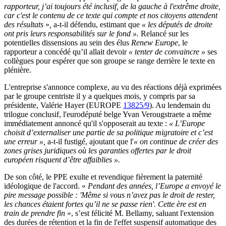
rapporteur, j’ai toujours été inclusif, de la gauche à l'extrême droite,
car c'est le contenu de ce texte qui compte et nos citoyens attendent
des résultats
»
,
a-t-il défendu,
estimant
que
«
les députés de droite
ont pris leurs responsabilités sur le fond
»
.
Relancé sur les
potentielles dissensions au sein des élus
Renew Europe
, le
rapporteur a concédé qu’il allait devoir
« tenter de convaincre »
ses
collègues pour espérer que son groupe se range derrière le texte en
plénière.
L'entreprise s'annonce complexe, au vu des réactions déjà exprimées
par le groupe centriste il y a quelques mois, y compris par sa
présidente, Valérie Hayer (EUROPE
13825/9
). Au lendemain du
trilogue conclusif, l'eurodéputé belge Yvan Verougstraete a même
immédiatement annoncé qu'il s'opposerait au texte :
«
L’Europe
choisit d’externaliser une partie de sa politique migratoire et c’est
une erreur
»,
a-t-il fustigé, ajoutant que l'
«
on continue de créer des
zones grises juridiques où les garanties offertes par le droit
européen risquent d’être affaiblies
».
De son côté, le PPE exulte et revendique fièrement la paternité
idéologique de l'accord. «
Pendant des années, l’Europe a envoyé le
pire message possible : 'Même si vous n’avez pas le droit de rester,
les chances étaient fortes qu’il ne se passe rien'.
Cette ère est en
train de prendre fin
», s’est félicité M. Bellamy, saluant l'extension
des durées de rétention et la fin de l'effet suspensif automatique des