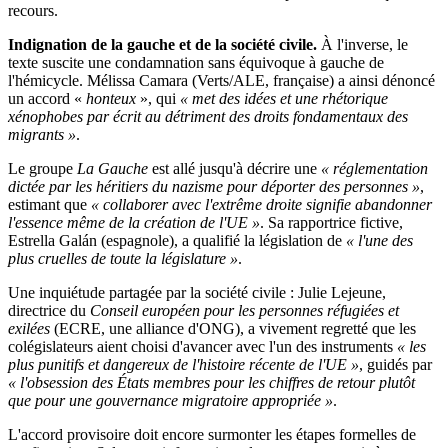
recours
.
Indignation de la gauche et de la société civile.
À l'inverse, le
texte
suscite une condamnation sans équivoque à gauche de
l'hémicycle. Mélissa Camara (Verts/ALE, française) a ainsi dénoncé
un accord «
honteux
», qui
« met des idées et une rhétorique
xénophobes par écrit au détriment des droits fondamentaux des
migrants »
.
Le groupe
La Gauche
est allé jusqu'à décrire une
« réglementation
dictée par les héritiers du nazisme pour déporter des personnes »
,
estimant que
« collaborer avec l'extrême droite signifie abandonner
l'essence même de la création de l'UE »
. Sa rapportrice fictive,
Estrella Galán (espagnole), a qualifié la législation de
« l'une des
plus cruelles de toute la législature »
.
Une inquiétude partagée par la société civile : Julie Lejeune,
directrice du
Conseil européen pour les personnes réfugiées et
exilées
(ECRE, une alliance d'ONG), a vivement regretté que les
colégislateurs aient choisi d'avancer avec l'un des instruments
« les
plus punitifs et dangereux de l'histoire récente de l'UE »
, guidés par
« l'obsession des États membres pour les chiffres de retour plutôt
que pour une gouvernance migratoire appropriée »
.
L'accord provisoire doit encore surmonter les étapes formelles de