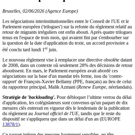
Bruxelles, 02/06/2026 (Agence Europe)
Les négociations interinstitutionnelles entre le Conseil de l'UE et le
Parlement européen ('trilogues') sur la refonte du règlement relatif au
retour de migrants irréguliers ont enfin abouti. Après quatre trilogues
tenus en l'espace de trois mois, qui avaient fini par s'embourber sur
la question de la date d'application du texte, un accord provisoire a
er
été conclu tard lundi 1
juin.
Le nouveau règlement vise à remplacer une directive obsolète datant
de 2008, dans un contexte où
seulement 28% des décisions de retour
aboutissent. En mars, le Parlement européen avait abordé ces
négociations sur la base d'un mandat très ferme, issu du 'contre-
rapport' de François-Xavier Bellamy (PPE, français) au lieu de celui
du rapporteur principal, Malik Azmani (
Renew Europe
, néerlandais).
Stratégie de '
backloading
'.
Pour débloquer l’ultime verrou du délai
d'application, les colégislateurs sont convenus qu'un paquet de dix
mesures clés entrerait en vigueur
dès le lendemain de la publication
du règlement au
Journal officiel de l'UE
, tandis que le reste du
dispositif ne s'appliquera que dans un délai d'un an (EUROPE
13878/1
)
.
Ce paquet intègre des mesures hautement sensibles, en tête