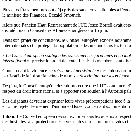
Plusieurs États membres ont déjà pris des sanctions nationales à l’encon
le ministre des Finances, Bezalel Smotrich.
Alors que l’ancien Haut Représentant de l'UE Josep Borrell avait app
discuté lors du Conseil des Affaires étrangères du 15 juin.
Dans son projet de conclusions, le Conseil européen exhorte notammen
internationales et à protéger la population palestinienne dans les territ
« Le Conseil européen souligne les conséquences juridiques et en matiè
international »
, précise le projet de texte. Les États membres sont div
Condamnant la violence «
croissante et persistante
» des colons contr
par Israël de la loi sur la peine de mort - «
discriminatoire
» - et dema
De plus, le Conseil européen devrait promettre que l’UE continuera d'œ
respect du droit international et à apporter son soutien à l’Autorité pal
Les dirigeants devraient exprimer leurs vives préoccupations face à la
en outre rejeter fermement l'annonce d'Israël concernant son intention
Liban.
Le Conseil européen devrait exhorter tous les acteurs à respecte
des hostilités, à la protection des civils et des infrastructures civiles e