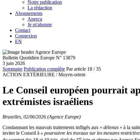
Notre publication
La rédaction
Abonnements
Aperçu
Je m'abonne
Contact
Connexion
EN
Bulletin Quotidien Europe N° 13879
3 juin 2026
Sommaire
Publication complète
Par article
18
/ 35
ACTION EXTÉRIEURE /
Moyen-orient
Le Conseil européen pourrait app
extrémistes israéliens
Bruxelles, 02/06/2026 (Agence Europe)
Condamnant les mauvais traitements infligés aux «
détenus
» à la suit
inviter le Conseil à
« poursuivre les travaux sur les mesures restrictive
er
du sommet des 18 et 19 juin, daté du 1
juin et obtenu par
Agence Eu