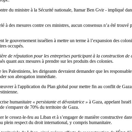
tre du ministre à la Sécurité nationale, Itamar Ben Gvir - impliqué dans le
elé à des mesures contre ces ministres, aucun consensus n’a été trouv
t le gouvernement israélien à mettre un terme à l’expansion des coloni
oires occupés.
re de réputation pour les entreprises participant à la construction de 
isés quant aux mesures à prendre sur les produits des colonies.
e les Palestiniens, les dirigeants devraient demander que les responsabl
nder son abrogation immédiate.
uvrer à l'application du Plan global pour mettre fin au conflit de Gaza,
estinienne.
 crise humanitaire
« persistante et dévastatrice »
à Gaza, appelant Israël 
 de s'emparer de 70% du territoire de Gaza.
r le cessez-le-feu au Liban et à s’engager de manière constructive dans l
t au plein respect du droit international, y compris humanitaire.