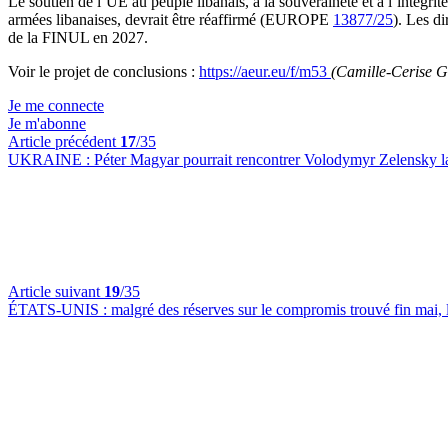
Le soutien de l’UE au peuple libanais, à la souveraineté et à l’intégrit
armées libanaises, devrait être réaffirmé (EUROPE
13877/25
). Les d
de la FINUL en 2027.
Voir le projet de conclusions :
https://aeur.eu/f/m53
(Camille-Cerise G
Je me connecte
Je m'abonne
Article précédent
17
/35
UKRAINE :
Péter Magyar pourrait rencontrer Volodymyr Zelensky l
Article suivant
19
/35
ÉTATS-UNIS :
malgré des réserves sur le compromis trouvé fin mai, 