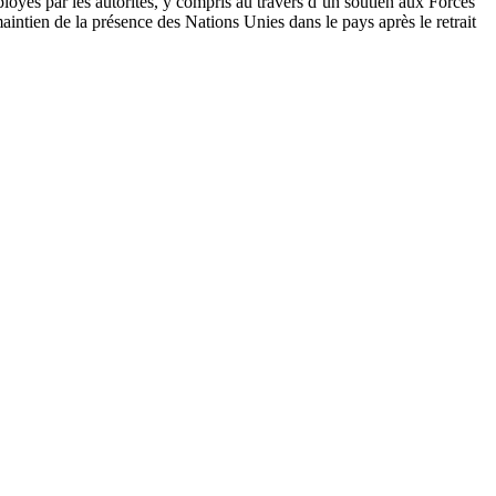
déployés par les autorités, y compris au travers d’un soutien aux Forces
maintien de la présence des Nations Unies dans le pays après le retrait