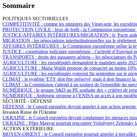
Sommaire
POLITIQUES SECTORIELLES
COMPÉTITIVITÉ :
comme les ministres des Vingt-sept, les eurodéputé
PROTECTION CIVILE :
feux de forêt - la Commission européenne p
JUSTICE/AFFAIRES INTÉRIEURES/MIGRATION :
le 'Pacte asi
MIGRATION :
les négociations interinstitutionnelles sur le règlement
AFFAIRES INTÉRIEURES :
la Commission européenne prône la levé
JUSTICE :
coopération judiciaire européenne - l’activité d’
Eurojust
po
TRANSPORTS :
droits des passagers aériens – les négociateurs du 
AGRICULTURE :
les eurodéputés demandent le maintien après 2027
AGRICULTURE :
Maria Walsh propose de consacrer au moins 10% d
AGRICULTURE :
les eurodéputés voteront fin septembre sur le pro
CLIMAT :
le système 'ETS' doit être préservé, mais il doit financer la
CLIMAT :
la Commission s'attend à un soutien de l'ensemble du spect
NUMÉRIQUE :
le groupe S&D au PE souhaite des «
critères de pr
NUMÉRIQUE :
Anthropic
propose à l’ENISA un accès à son modèl
SÉCURITÉ - DÉFENSE
DÉFENSE :
le Conseil européen devrait appeler à une action urgente
Invasion Russe de l'Ukraine
UKRAINE :
le Conseil européen devrait condamner les menaces russ
UKRAINE :
Péter Magyar pourrait rencontrer Volodymyr Zelensky l
ACTION EXTÉRIEURE
MOYEN-ORIENT :
le Conseil européen pourrait appeler à travailler 