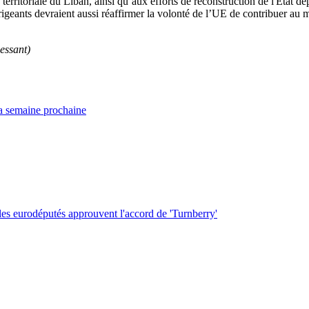
é territoriale du Liban, ainsi qu’aux efforts de reconstruction de l'État 
irigeants devraient aussi réaffirmer la volonté de l’UE de contribuer au 
essant)
a semaine prochaine
les eurodéputés approuvent l'accord de 'Turnberry'