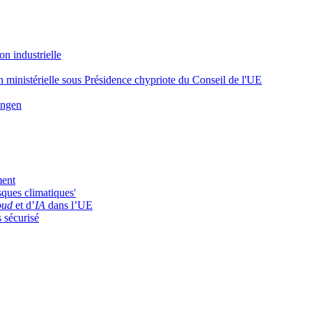
on industrielle
nion ministérielle sous Présidence chypriote du Conseil de l'UE
engen
ment
sques climatiques'
oud
et d’
IA
dans l’UE
s sécurisé