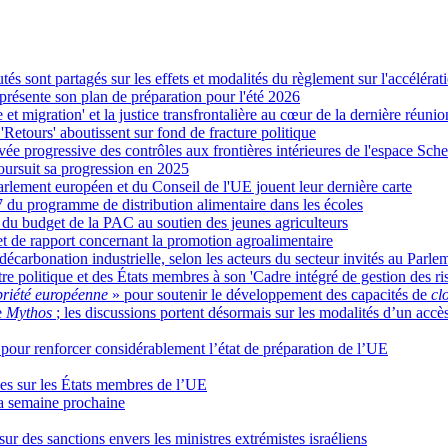
s sont partagés sur les effets et modalités du règlement sur l'accélérati
résente son plan de préparation pour l'été 2026
le et migration' et la justice transfrontalière au cœur de la dernière réu
 'Retours' aboutissent sur fond de fracture politique
e progressive des contrôles aux frontières intérieures de l'espace Sch
ursuit sa progression en 2025
Parlement européen et du Conseil de l'UE jouent leur dernière carte
 du programme de distribution alimentaire dans les écoles
u budget de la PAC au soutien des jeunes agriculteurs
jet de rapport concernant la promotion agroalimentaire
 décarbonation industrielle, selon les acteurs du secteur invités au Parle
re politique et des États membres à son 'Cadre intégré de gestion des ri
opriété européenne
» pour soutenir le développement des capacités de
cl
e
Mythos
; les discussions portent désormais sur les modalités d’un accè
 pour renforcer considérablement l’état de préparation de l’UE
es sur les États membres de l’UE
a semaine prochaine
sur des sanctions envers les ministres extrémistes israéliens