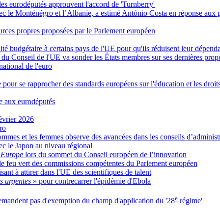
les eurodéputés approuvent l'accord de 'Turnberry'
vec le Monténégro et l’Albanie, a estimé António Costa en réponse aux 
ources propres proposées par le Parlement européen
té budgétaire à certains pays de l'UE pour qu'ils réduisent leur dépend
te du Conseil de l'UE va sonder les États membres sur ses dernières pro
ational de l'euro
our se rapprocher des standards européens sur l'éducation et les droits
ve aux eurodéputés
évrier 2026
ro
s hommes et les femmes observe des avancées dans les conseils d’administ
c le Japon au niveau régional
 Europe
lors du sommet du Conseil européen de l’innovation
le feu vert des commissions compétentes du Parlement européen
ant à attirer dans l'UE des scientifiques de talent
s urgentes
» pour contrecarrer l'épidémie d'Ebola
e
 demandent pas d'exemption du champ d'application du '28
régime'