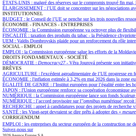
ÉTATS-UNIS :
malgré des réserves sur le compromis trouvé fin mai, 
ÉLARGISSEMENT :
l’UE doit se concentrer sur les négociations a
INSTITUTIONNEL
BUDGET :
le Conseil de l’UE se penche sur les trois nouvelles ress
ÉCONOMIE - FINANCES - ENTREPRISES
ÉCONOMIE :
la Commission européenne va octroyer plus de flexibili
FISCALITÉ :
taxation des produits du tabac - la Présidence chyprio
UEM :
Valdis Dombrovskis plaide pour un renforcement du rôle intern
SOCIAL - EMPLOI
EMPLOI :
la Commission européenne salue les efforts de la Moldavie p
DROITS FONDAMENTAUX - SOCIÉTÉ
DÉMOCRATIE :
Democracy27 -
Věra Jourová présente son initiati
BRÈVES
AGRICULTURE :
l'excédent agroalimentaire de l’UE progresse en f
ÉCONOMIE :
l'inflation estimée à 3,2% en mai 2026 dans la zone eu
ÉGALITÉ DE GENRE :
l’Institut européen pour l’égalité entre le
JAPON :
l'Union européenne renforce sa coopération économique ave
NUMÉRIQUE :
la Commission européenne lance son fonds
Scaleup
NUMÉRIQUE :
l’accord provisoire sur l’'
omnibus
numérique' reçoit 
RECHERCHE :
appel à candidatures pour des projets de recherche vis
SANTÉ :
les Vingt-sept devraient se dire prêts à adopter des «
mesure
CORRIGENDUM
EMPLOI :
les entreprises du secteur européen de la construction ne
Suivez-nous sur
2026 Agence Europe S.A.