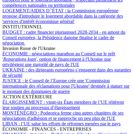
compétences nationales ou territoriales
LOGEMENT/AIDES D´'ÉTAT :
la Commission européenne
propose d'introduire le logement abordable dans la catégorie des
'services d'intérêt économique général'
INSTITUTIONNEL
BUDGET :
cadre financier pluriannuel 2028-2034 - en amont du
Conseil européen, la Présidence danoise finalise le cadre de
négociation
Invasion Russe de l'Ukraine
ÉCONOMIE :
négociations marathon au Conseil sur le prêt
'
Reparations loan
', option de financement à l'Ukraine que
privilégient une majorité de pays de l'UE
UKRAINE :
des dirigeants européens s’engagent dans des garanties
de sécurité
JUSTICE :
le Conseil de l’Europe crée une 'Commission
internationale des réclamations pour l'Ukraine' destinée à statuer sur
le montant des dommages de guerre
ACTION EXTÉRIEURE
ÉLARGISSEMENT :
vingt-six États membres de l’UE réitèrent
leur soutien au processus d’élargissement
MONTÉNÉGRO :
Podgorica ferme cinq autres chapitres de ses
négociations d'adhésion et se rapproche un peu plus de l'UE
LIBAN :
l’UE salue les efforts de réformes menées par le pays
ÉCONOMIE - FINANCES - ENTREPRISES