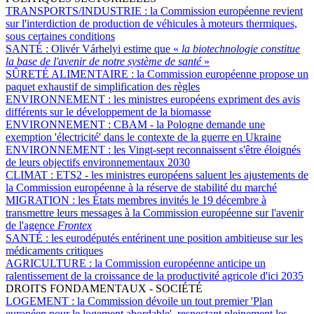
TRANSPORTS/INDUSTRIE :
la Commission européenne revient
sur l'interdiction de production de véhicules à moteurs thermiques,
sous certaines conditions
SANTÉ :
Olivér Várhelyi estime que «
la biotechnologie constitue
la base de l'avenir de notre système de santé
»
SÛRETÉ ALIMENTAIRE :
la Commission européenne propose un
paquet exhaustif de simplification des règles
ENVIRONNEMENT :
les ministres européens expriment des avis
différents sur le développement de la biomasse
ENVIRONNEMENT :
CBAM - la Pologne demande une
exemption 'électricité' dans le contexte de la guerre en Ukraine
ENVIRONNEMENT :
les Vingt-sept reconnaissent s'être éloignés
de leurs objectifs environnementaux 2030
CLIMAT :
ETS2 - les ministres européens saluent les ajustements de
la Commission européenne à la réserve de stabilité du marché
MIGRATION :
les États membres invités le 19 décembre à
transmettre leurs messages à la Commission européenne sur l'avenir
de l'agence
Frontex
SANTÉ :
les eurodéputés entérinent une position ambitieuse sur les
médicaments critiques
AGRICULTURE :
la Commission européenne anticipe un
ralentissement de la croissance de la productivité agricole d'ici 2035
DROITS FONDAMENTAUX - SOCIÉTÉ
LOGEMENT :
la Commission dévoile un tout premier 'Plan
européen pour le logement abordable', respectant pleinement les