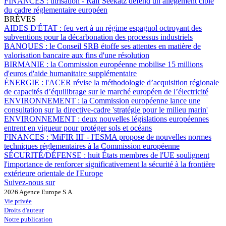
FINANCES :
titrisation - Ralf Seekatz défend un allègement ciblé
du cadre réglementaire européen
BRÈVES
AIDES D'ÉTAT :
feu vert à un régime espagnol octroyant des
subventions pour la décarbonation des processus industriels
BANQUES :
le Conseil SRB étoffe ses attentes en matière de
valorisation bancaire aux fins d'une résolution
BIRMANIE :
la Commission européenne mobilise 15 millions
d'euros d'aide humanitaire supplémentaire
ÉNERGIE :
l'ACER révise la méthodologie d’acquisition régionale
de capacités d’équilibrage sur le marché européen de l’électricité
ENVIRONNEMENT :
la Commission européenne lance une
consultation sur la directive-cadre 'stratégie pour le milieu marin'
ENVIRONNEMENT :
deux nouvelles législations européennes
entrent en vigueur pour protéger sols et océans
FINANCES :
'MiFIR III' - l'ESMA propose de nouvelles normes
techniques réglementaires à la Commission européenne
SÉCURITÉ/DÉFENSE :
huit États membres de l'UE soulignent
l'importance de renforcer significativement la sécurité à la frontière
extérieure orientale de l'Europe
Suivez-nous sur
2026 Agence Europe S.A.
Vie privée
Droits d'auteur
Notre publication