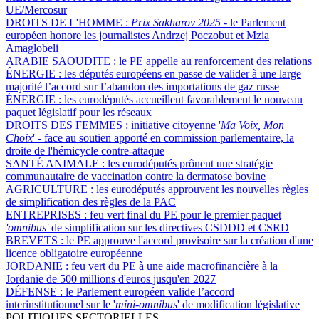
UE/Mercosur
DROITS DE L'HOMME :
Prix Sakharov 2025
- le Parlement
européen honore les journalistes Andrzej Poczobut et Mzia
Amaglobeli
ARABIE SAOUDITE :
le PE appelle au renforcement des relations
ÉNERGIE :
les députés européens en passe de valider à une large
majorité l’accord sur l’abandon des importations de gaz russe
ÉNERGIE :
les eurodéputés accueillent favorablement le nouveau
paquet législatif pour les réseaux
DROITS DES FEMMES :
initiative citoyenne '
Ma Voix, Mon
Choix
' - face au soutien apporté en commission parlementaire, la
droite de l'hémicycle contre-attaque
SANTÉ ANIMALE :
les eurodéputés prônent une stratégie
communautaire de vaccination contre la dermatose bovine
AGRICULTURE :
les eurodéputés approuvent les nouvelles règles
de simplification des règles de la PAC
ENTREPRISES :
feu vert final du PE pour le premier paquet
'omnibus'
de simplification sur les directives CSDDD et CSRD
BREVETS :
le PE approuve l'accord provisoire sur la création d'une
licence obligatoire européenne
JORDANIE :
feu vert du PE à une aide macrofinancière à la
Jordanie de 500 millions d'euros jusqu'en 2027
DÉFENSE :
le Parlement européen valide l’accord
interinstitutionnel sur le '
mini-omnibus
' de modification législative
POLITIQUES SECTORIELLES