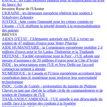
ESPACE :
les États membres plaident pour la simplification du texte
du
Space Act
Invasion Russe de l'Ukraine
UKRAINE :
les dirigeants européens réitèrent leur soutien à
Volodymyr Zelensky
JUSTICE :
lutte contre l'impunité pour les crimes commis en
Ukraine - l’UE réaffirme la priorité donnée à la responsabilisation
des auteurs
BRÈVES
AIDES D'ÉTAT :
l'Allemagne autorisée par l'UE à verser un
soutien de 47 millions d'euros pour
Vetter Pharma
AIDE HUMANITAIRE :
la Commission européenne mobilise 2,4
millions d'euros pour le Sri Lanka, l'Indonésie et la Thaïlande
DÉFENSE :
'Facilité européenne pour la Paix' - l’UE adopte une
mesure d’assistance de 20 millions d’euros pour la Côte d’Ivoire
INDE :
les négociations entre l'UE et New Delhi sur l'accord
commercial peinent à aboutir
NUMÉRIQUE :
le Canada et l'Union européenne accentuent leur
coopération dans le numérique pour renforcer leur souveraineté
technologique
PSDC :
Golfe de Guinée - prolongation du mandat de Philippe
Chevet en tant que chef de la cellule civile de commandement et de
soutien de l'initiative de l'UE
THAÏLANDE/CAMBODGE :
l’UE appelle à une désescalade du
conflit, face à la reprise des combats à la frontière