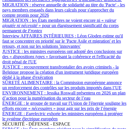
MIGRATION :
réserve annuelle de solidarité au titre du 'Pacte' - les
pays membres engagés dans leurs calculs pour s'approcher du
compte promis pour 2026
MIGRATION :
les États membres ne voient encore ni «
valeur
ajoutée ni nécessité
» pour un élargissement significatif du corps
permanent de
Frontex
Interview AFFAIRES INTÉRIEURES :
Léon Gloden estime qu'il
faut se concentrer en priorité sur le 'Pacte Asile et migration' et les
retours, et non sur les solutions 'innovantes'
JUSTICE :
les ministres européens ont adopté des conclusions sur
des «
dispositions types
» favorisant la cohérence et l'efficacité du
droit pénal de l'UE
JUSTICE :
recouvrement transfrontalier des avoirs criminels - la
Belgique propose la création d'un instrument juridique européen
dédié à la phase d'exécution
SÛRETÉ ALIMENTAIRE :
la Commission européenne annonce
un renforcement des contrôles sur les produits importés dans l’UE
ENVIRONNEMENT :
Jessika Roswall présentera en 2026 un plan
d’action pour la numérisation du secteur de l’eau
ÉNERGIE :
le groupe de travail sur l'Union de l'énergie souligne les
efforts encore «
nécessaires
» pour agir sur les prix de l’énergie
ÉNERGIE :
Eurelectric
exhorte les ministres européens à protéger
le système électrique européen
SÉCURITÉ - DÉFENSE - ESPACE