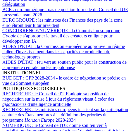
dérégulation
BCE :
euro numérique - pas de position formelle du Conseil de l'UE
pressentie avant 2026
EUROGROUPE :
les ministres des Finances des pays de la zone
euro éliront leur futur président
CONCURRENCE/NUMÉRIQUE :
la Commission soupçonne
Google
de s’approprier le travail des créateurs en ligne pour
développer son IA
AIDES D'ÉTAT :
la Commission européenne approuve un régime
italien d'investissement dans les capacités de production de
technologies propres
AIDES D'ÉTAT :
feu vert au soutien public pour la construction de
la première centrale nucléaire polonaise
INSTITUTIONNEL
BUDGET :
CFP 2028-2034 - le cadre de négociation se précise en
vue du Sommet européen
POLITIQUES SECTORIELLES
RECHERCHE :
le Conseil de l’UE adopte sa position de
négociation sur la mise à jour du règlement visant à créer des
gigafactories
d'intelligence artificielle
RECHERCHE :
les ministres européens insistent sur la participation
centrale des États membres à la définition des priorités du
programme
Horizon Europe
2028-2034
NUMÉRIQUE :
le Conseil de l'UE donne son feu vert à
l'installation des premières '
giga-factories
' d'intelligence artificielle