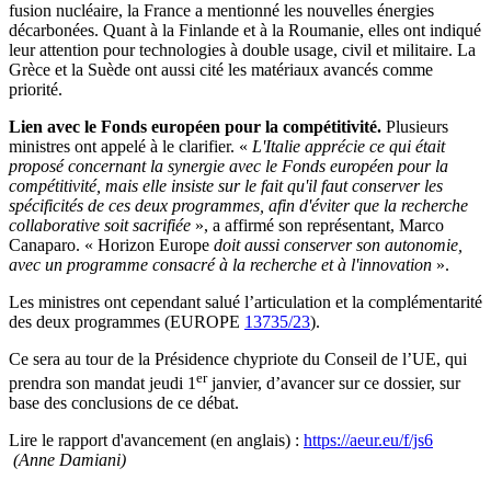
fusion nucléaire, la France a mentionné les nouvelles énergies
décarbonées. Quant à la Finlande et à la Roumanie, elles ont indiqué
leur attention pour technologies à double usage, civil et militaire. La
Grèce et la Suède ont aussi cité les matériaux avancés comme
priorité.
Lien avec le Fonds européen pour la compétitivité.
Plusieurs
ministres ont appelé à le clarifier. «
L'Italie apprécie ce qui était
proposé concernant la synergie avec le Fonds européen pour la
compétitivité, mais elle insiste sur le fait qu'il faut conserver les
spécificités de ces deux programmes, afin d'éviter que la recherche
collaborative soit sacrifiée
», a affirmé son représentant, Marco
Canaparo. «
Horizon Europe
doit aussi conserver son autonomie,
avec un programme consacré à la recherche et à l'innovation
».
Les ministres ont cependant salué l’articulation et la complémentarité
des deux programmes (EUROPE
13735/23
).
Ce sera au tour de la Présidence chypriote du Conseil de l’UE, qui
er
prendra son mandat jeudi 1
janvier, d’avancer sur ce dossier, sur
base des conclusions de ce débat.
Lire le rapport d'avancement (en anglais) :
https://aeur.eu/f/js6
(Anne Damiani)