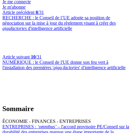
Je me connecte
Je m'abonne
Article précédent
8
/31
RECHERCHE :
le Conseil de l’UE adopte sa position de
négociation sur la mise à jour du règlement visant à créer des
gigafactories
d'intelligence artificielle
Article suivant
10
/31
NUMÉRIQUE :
le Conseil de l'UE donne son feu vert à
l'installation des premières '
giga-factories
' d'intelligence artificielle
Sommaire
ÉCONOMIE - FINANCES - ENTREPRISES
ENTREPRISES :
‘omnibus’
– l'accord provisoire PE/Conseil sur la
durabilité des entreprises marque une étape importante de la