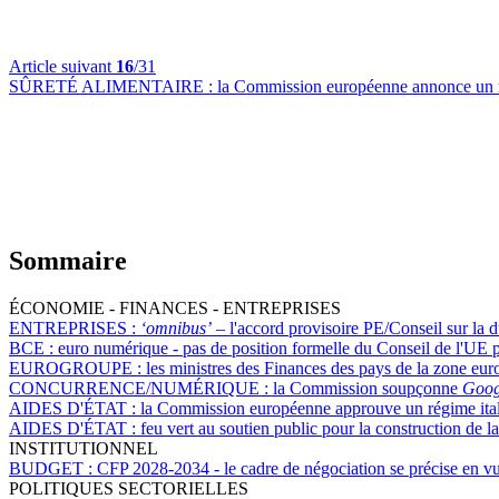
Article suivant
16
/31
SÛRETÉ ALIMENTAIRE :
la Commission européenne annonce un re
Sommaire
ÉCONOMIE - FINANCES - ENTREPRISES
ENTREPRISES :
‘omnibus’
– l'accord provisoire PE/Conseil sur la d
BCE :
euro numérique - pas de position formelle du Conseil de l'UE 
EUROGROUPE :
les ministres des Finances des pays de la zone euro 
CONCURRENCE/NUMÉRIQUE :
la Commission soupçonne
Goog
AIDES D'ÉTAT :
la Commission européenne approuve un régime itali
AIDES D'ÉTAT :
feu vert au soutien public pour la construction de l
INSTITUTIONNEL
BUDGET :
CFP 2028-2034 - le cadre de négociation se précise en 
POLITIQUES SECTORIELLES