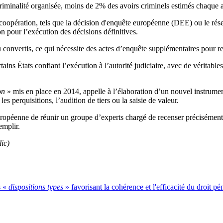
a criminalité organisée, moins de 2% des avoirs criminels estimés chaque
 de coopération, tels que la décision d'enquête européenne (DEE) ou le 
n pour l’exécution des décisions définitives.
u convertis, ce qui nécessite des actes d’enquête supplémentaires pour re
tains États confiant l’exécution à l’autorité judiciaire, avec de véritabl
on
» mis en place en 2014, appelle à l’élaboration d’un nouvel instrumen
es perquisitions, l’audition de tiers ou la saisie de valeur.
péenne de réunir un groupe d’experts chargé de recenser précisément le
remplir.
ic)
s «
dispositions types
» favorisant la cohérence et l'efficacité du droit pé