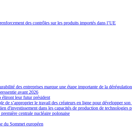
nforcement des contrôles sur les produits importés dans l’UE
urabilité des entreprises marque une étape importante de la dérégulation
pressentie avant 2026
éliront leur futur président
le
de s’approprier le travail des créateurs en ligne pour développer son
en d'investissement dans les capacités de production de technologies p
a première centrale nucléaire polonaise
vue du Sommet européen