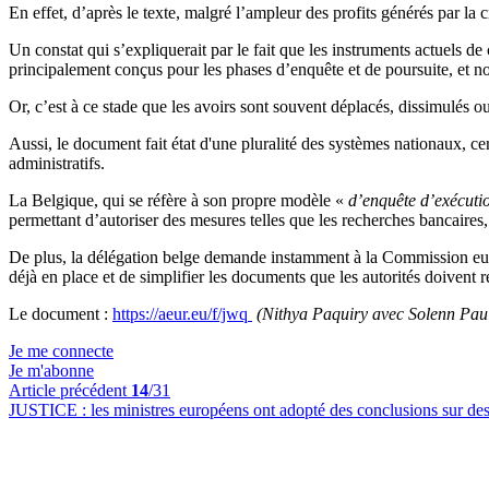
En effet, d’après le texte, malgré l’ampleur des profits générés par l
Un constat qui s’expliquerait par le fait que les instruments actuels
principalement conçus pour les phases d’enquête et de poursuite, et no
Or, c’est à ce stade que les avoirs sont souvent déplacés, dissimulés o
Aussi, le document fait état d'une pluralité des systèmes nationaux, cer
administratifs.
La Belgique, qui se réfère à son propre modèle «
d’enquête d’exécuti
permettant d’autoriser des mesures telles que les recherches bancaires, l
De plus, la délégation belge demande instamment à la Commission euro
déjà en place et de simplifier les documents que les autorités doivent 
Le document :
https://aeur.eu/f/jwq
(Nithya Paquiry avec Solenn Paul
Je me connecte
Je m'abonne
Article précédent
14
/31
JUSTICE :
les ministres européens ont adopté des conclusions sur de