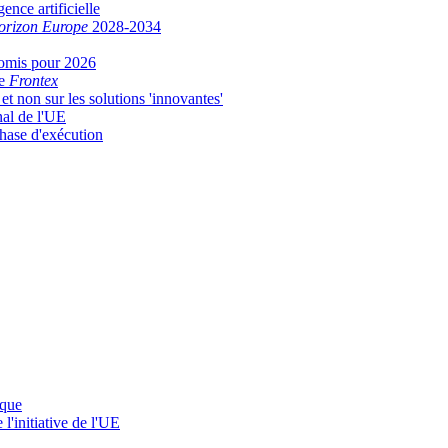
gence artificielle
orizon Europe
2028-2034
promis pour 2026
de
Frontex
 et non sur les solutions 'innovantes'
nal de l'UE
phase d'exécution
ique
'initiative de l'UE