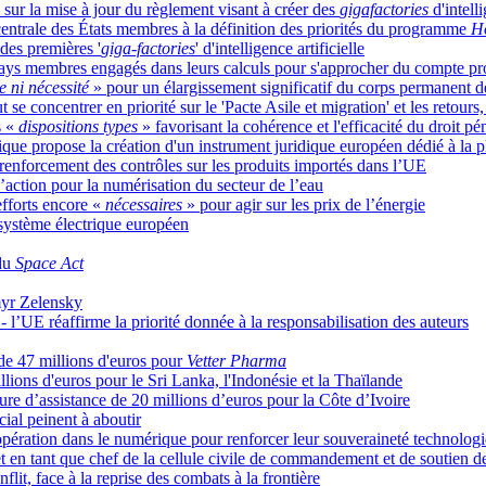
 sur la mise à jour du règlement visant à créer des
gigafactories
d'intelli
n centrale des États membres à la définition des priorités du programme
H
 des premières '
giga-factories
' d'intelligence artificielle
les pays membres engagés dans leurs calculs pour s'approcher du compte 
e ni nécessité
» pour un élargissement significatif du corps permanent 
se concentrer en priorité sur le 'Pacte Asile et migration' et les retours,
s «
dispositions types
» favorisant la cohérence et l'efficacité du droit pé
gique propose la création d'un instrument juridique européen dédié à la 
nforcement des contrôles sur les produits importés dans l’UE
action pour la numérisation du secteur de l’eau
efforts encore «
nécessaires
» pour agir sur les prix de l’énergie
 système électrique européen
 du
Space Act
ymyr Zelensky
 l’UE réaffirme la priorité donnée à la responsabilisation des auteurs
 de 47 millions d'euros pour
Vetter Pharma
ions d'euros pour le Sri Lanka, l'Indonésie et la Thaïlande
ure d’assistance de 20 millions d’euros pour la Côte d’Ivoire
ial peinent à aboutir
pération dans le numérique pour renforcer leur souveraineté technolog
n tant que chef de la cellule civile de commandement et de soutien de l
lit, face à la reprise des combats à la frontière