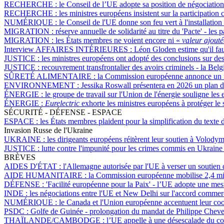
RECHERCHE :
le Conseil de l’UE adopte sa position de négociation
RECHERCHE :
les ministres européens insistent sur la participatio
NUMÉRIQUE :
le Conseil de l'UE donne son feu vert à l'installation
MIGRATION :
réserve annuelle de solidarité au titre du 'Pacte' - 
MIGRATION :
les États membres ne voient encore ni «
valeur ajouté
Interview AFFAIRES INTÉRIEURES :
Léon Gloden estime qu'il faut 
JUSTICE :
les ministres européens ont adopté des conclusions sur de
JUSTICE :
recouvrement transfrontalier des avoirs criminels - la Bel
SÛRETÉ ALIMENTAIRE :
la Commission européenne annonce un re
ENVIRONNEMENT :
Jessika Roswall présentera en 2026 un plan d’
ÉNERGIE :
le groupe de travail sur l'Union de l'énergie souligne les 
ÉNERGIE :
Eurelectric
exhorte les ministres européens à protéger le
SÉCURITÉ - DÉFENSE - ESPACE
ESPACE :
les États membres plaident pour la simplification du texte
Invasion Russe de l'Ukraine
UKRAINE :
les dirigeants européens réitèrent leur soutien à Volod
JUSTICE :
lutte contre l'impunité pour les crimes commis en Ukraine -
BRÈVES
AIDES D'ÉTAT :
l'Allemagne autorisée par l'UE à verser un soutien
AIDE HUMANITAIRE :
la Commission européenne mobilise 2,4 mill
DÉFENSE :
'Facilité européenne pour la Paix' - l’UE adopte une mes
INDE :
les négociations entre l'UE et New Delhi sur l'accord commerc
NUMÉRIQUE :
le Canada et l'Union européenne accentuent leur coo
PSDC :
Golfe de Guinée - prolongation du mandat de Philippe Chevet e
THAÏLANDE/CAMBODGE :
l’UE appelle à une désescalade du conf