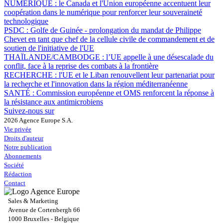
NUMÉRIQUE :
le Canada et l'Union européenne accentuent leur
coopération dans le numérique pour renforcer leur souveraineté
technologique
PSDC :
Golfe de Guinée - prolongation du mandat de Philippe
Chevet en tant que chef de la cellule civile de commandement et de
soutien de l'initiative de l'UE
THAÏLANDE/CAMBODGE :
l’UE appelle à une désescalade du
conflit, face à la reprise des combats à la frontière
RECHERCHE :
l'UE et le Liban renouvellent leur partenariat pour
la recherche et l'innovation dans la région méditerranéenne
SANTÉ :
Commission européenne et OMS renforcent la réponse à
la résistance aux antimicrobiens
Suivez-nous sur
2026 Agence Europe S.A.
Vie privée
Droits d'auteur
Notre publication
Abonnements
Société
Rédaction
Contact
Sales & Marketing
Avenue de Cortenbergh 66
1000 Bruxelles - Belgique