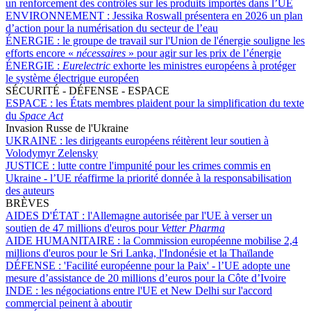
un renforcement des contrôles sur les produits importés dans l’UE
ENVIRONNEMENT :
Jessika Roswall présentera en 2026 un plan
d’action pour la numérisation du secteur de l’eau
ÉNERGIE :
le groupe de travail sur l'Union de l'énergie souligne les
efforts encore «
nécessaires
» pour agir sur les prix de l’énergie
ÉNERGIE :
Eurelectric
exhorte les ministres européens à protéger
le système électrique européen
SÉCURITÉ - DÉFENSE - ESPACE
ESPACE :
les États membres plaident pour la simplification du texte
du
Space Act
Invasion Russe de l'Ukraine
UKRAINE :
les dirigeants européens réitèrent leur soutien à
Volodymyr Zelensky
JUSTICE :
lutte contre l'impunité pour les crimes commis en
Ukraine - l’UE réaffirme la priorité donnée à la responsabilisation
des auteurs
BRÈVES
AIDES D'ÉTAT :
l'Allemagne autorisée par l'UE à verser un
soutien de 47 millions d'euros pour
Vetter Pharma
AIDE HUMANITAIRE :
la Commission européenne mobilise 2,4
millions d'euros pour le Sri Lanka, l'Indonésie et la Thaïlande
DÉFENSE :
'Facilité européenne pour la Paix' - l’UE adopte une
mesure d’assistance de 20 millions d’euros pour la Côte d’Ivoire
INDE :
les négociations entre l'UE et New Delhi sur l'accord
commercial peinent à aboutir