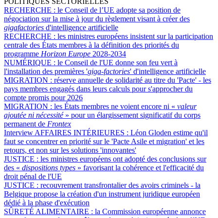
POLITIQUES SECTORIELLES
RECHERCHE :
le Conseil de l’UE adopte sa position de
négociation sur la mise à jour du règlement visant à créer des
gigafactories
d'intelligence artificielle
RECHERCHE :
les ministres européens insistent sur la participation
centrale des États membres à la définition des priorités du
programme
Horizon Europe
2028-2034
NUMÉRIQUE :
le Conseil de l'UE donne son feu vert à
l'installation des premières '
giga-factories
' d'intelligence artificielle
MIGRATION :
réserve annuelle de solidarité au titre du 'Pacte' - les
pays membres engagés dans leurs calculs pour s'approcher du
compte promis pour 2026
MIGRATION :
les États membres ne voient encore ni «
valeur
ajoutée ni nécessité
» pour un élargissement significatif du corps
permanent de
Frontex
Interview AFFAIRES INTÉRIEURES :
Léon Gloden estime qu'il
faut se concentrer en priorité sur le 'Pacte Asile et migration' et les
retours, et non sur les solutions 'innovantes'
JUSTICE :
les ministres européens ont adopté des conclusions sur
des «
dispositions types
» favorisant la cohérence et l'efficacité du
droit pénal de l'UE
JUSTICE :
recouvrement transfrontalier des avoirs criminels - la
Belgique propose la création d'un instrument juridique européen
dédié à la phase d'exécution
SÛRETÉ ALIMENTAIRE :
la Commission européenne annonce