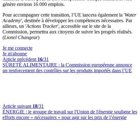
génère environ 16 000 emplois.
Pour accompagner cette transition, l’UE lancera également la '
Water
Academy
', destinée à développer les compétences nécessaires. Par
ailleurs, un '
Actions Tracker
', accessible sur le site de la
Commission, permettra aux citoyens de suivre les progrès réalisés.
(
Lionel Changeur
)
Je me connecte
Je m'abonne
Article précédent
16
/31
SÛRETÉ ALIMENTAIRE :
la Commission européenne annonce
un renforcement des contrôles sur les produits importés dans l’UE
Article suivant
18
/31
ÉNERGIE :
le groupe de travail sur l'Union de l'énergie souligne les
efforts encore «
nécessaires
» pour agir sur les prix de l’énergie