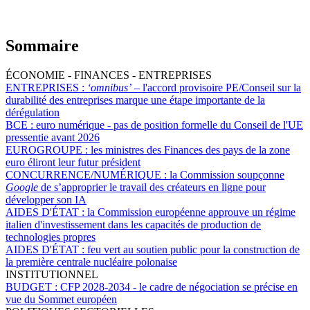
Sommaire
ÉCONOMIE - FINANCES - ENTREPRISES
ENTREPRISES :
‘omnibus’
– l'accord provisoire PE/Conseil sur la
durabilité des entreprises marque une étape importante de la
dérégulation
BCE :
euro numérique - pas de position formelle du Conseil de l'UE
pressentie avant 2026
EUROGROUPE :
les ministres des Finances des pays de la zone
euro éliront leur futur président
CONCURRENCE/NUMÉRIQUE :
la Commission soupçonne
Google
de s’approprier le travail des créateurs en ligne pour
développer son IA
AIDES D'ÉTAT :
la Commission européenne approuve un régime
italien d'investissement dans les capacités de production de
technologies propres
AIDES D'ÉTAT :
feu vert au soutien public pour la construction de
la première centrale nucléaire polonaise
INSTITUTIONNEL
BUDGET :
CFP 2028-2034 - le cadre de négociation se précise en
vue du Sommet européen