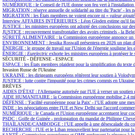
NUMÉRIQUE :
le Conseil de l'UE donne son feu vert à l'installation
MIGRATION :
réserve annuelle de solidarité au titre du 'Pacte' - 
MIGRATION :
les États membres ne voient encore ni «
valeur ajouté
Interview AFFAIRES INTÉRIEURES :
Léon Gloden estime qu'il faut 
JUSTICE :
les ministres européens ont adopté des conclusions sur de
JUSTICE :
recouvrement transfrontalier des avoirs criminels - la Bel
SÛRETÉ ALIMENTAIRE :
la Commission européenne annonce un re
ENVIRONNEMENT :
Jessika Roswall présentera en 2026 un plan d’
ÉNERGIE :
le groupe de travail sur l'Union de l'énergie souligne les 
ÉNERGIE :
Eurelectric
exhorte les ministres européens à protéger le
SÉCURITÉ - DÉFENSE - ESPACE
ESPACE :
les États membres plaident pour la simplification du texte
Invasion Russe de l'Ukraine
UKRAINE :
les dirigeants européens réitèrent leur soutien à Volod
JUSTICE :
lutte contre l'impunité pour les crimes commis en Ukraine -
BRÈVES
AIDES D'ÉTAT :
l'Allemagne autorisée par l'UE à verser un soutien
AIDE HUMANITAIRE :
la Commission européenne mobilise 2,4 mill
DÉFENSE :
'Facilité européenne pour la Paix' - l’UE adopte une mes
INDE :
les négociations entre l'UE et New Delhi sur l'accord commerc
NUMÉRIQUE :
le Canada et l'Union européenne accentuent leur coo
PSDC :
Golfe de Guinée - prolongation du mandat de Philippe Chevet e
THAÏLANDE/CAMBODGE :
l’UE appelle à une désescalade du conf
RECHERCHE :
l'UE et le Liban renouvellent leur partenariat pour l
SANTÉ :
Commission européenne et OMS renforcent la réponse à la 