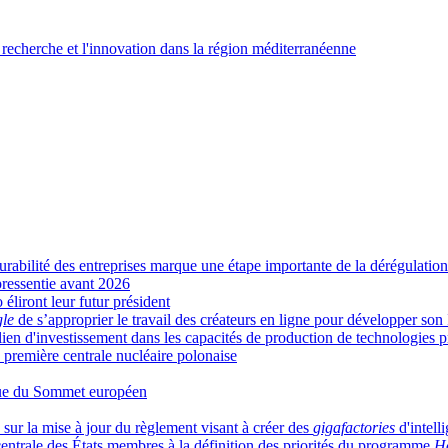
a recherche et l'innovation dans la région méditerranéenne
urabilité des entreprises marque une étape importante de la dérégulation
pressentie avant 2026
éliront leur futur président
le
de s’approprier le travail des créateurs en ligne pour développer son
en d'investissement dans les capacités de production de technologies p
a première centrale nucléaire polonaise
vue du Sommet européen
 sur la mise à jour du règlement visant à créer des
gigafactories
d'intelli
n centrale des États membres à la définition des priorités du programme
H