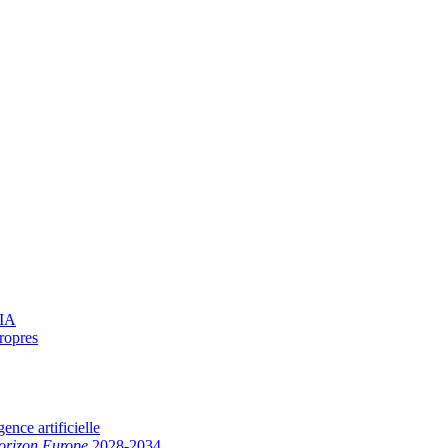
 IA
ropres
gence artificielle
orizon Europe
2028-2034