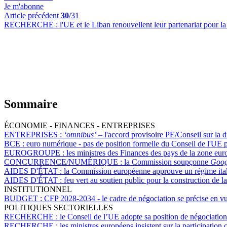
Je m'abonne
Article précédent
30
/31
RECHERCHE :
l'UE et le Liban renouvellent leur partenariat pour l
Sommaire
ÉCONOMIE - FINANCES - ENTREPRISES
ENTREPRISES :
‘omnibus’
– l'accord provisoire PE/Conseil sur la d
BCE :
euro numérique - pas de position formelle du Conseil de l'UE 
EUROGROUPE :
les ministres des Finances des pays de la zone euro 
CONCURRENCE/NUMÉRIQUE :
la Commission soupçonne
Goog
AIDES D'ÉTAT :
la Commission européenne approuve un régime itali
AIDES D'ÉTAT :
feu vert au soutien public pour la construction de l
INSTITUTIONNEL
BUDGET :
CFP 2028-2034 - le cadre de négociation se précise en 
POLITIQUES SECTORIELLES
RECHERCHE :
le Conseil de l’UE adopte sa position de négociation
RECHERCHE :
les ministres européens insistent sur la participatio