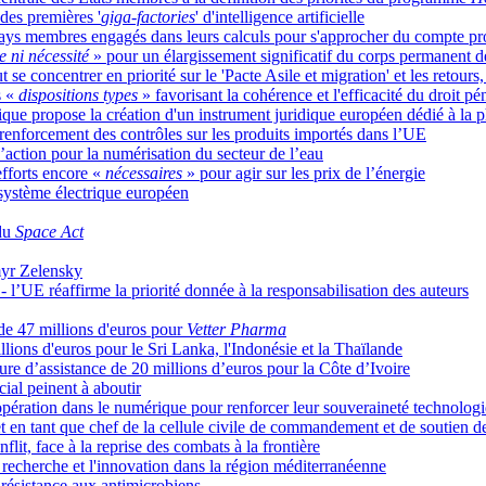
 des premières '
giga-factories
' d'intelligence artificielle
les pays membres engagés dans leurs calculs pour s'approcher du compte 
e ni nécessité
» pour un élargissement significatif du corps permanent 
se concentrer en priorité sur le 'Pacte Asile et migration' et les retours,
s «
dispositions types
» favorisant la cohérence et l'efficacité du droit pé
gique propose la création d'un instrument juridique européen dédié à la 
nforcement des contrôles sur les produits importés dans l’UE
action pour la numérisation du secteur de l’eau
efforts encore «
nécessaires
» pour agir sur les prix de l’énergie
 système électrique européen
 du
Space Act
ymyr Zelensky
 l’UE réaffirme la priorité donnée à la responsabilisation des auteurs
 de 47 millions d'euros pour
Vetter Pharma
ions d'euros pour le Sri Lanka, l'Indonésie et la Thaïlande
ure d’assistance de 20 millions d’euros pour la Côte d’Ivoire
ial peinent à aboutir
pération dans le numérique pour renforcer leur souveraineté technolog
n tant que chef de la cellule civile de commandement et de soutien de l
lit, face à la reprise des combats à la frontière
a recherche et l'innovation dans la région méditerranéenne
résistance aux antimicrobiens