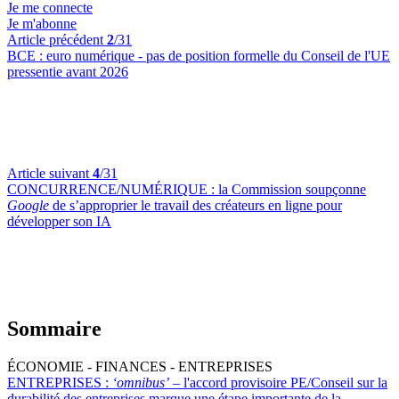
Je me connecte
Je m'abonne
Article précédent
2
/31
BCE :
euro numérique - pas de position formelle du Conseil de l'UE
pressentie avant 2026
Article suivant
4
/31
CONCURRENCE/NUMÉRIQUE :
la Commission soupçonne
Google
de s’approprier le travail des créateurs en ligne pour
développer son IA
Sommaire
ÉCONOMIE - FINANCES - ENTREPRISES
ENTREPRISES :
‘omnibus’
– l'accord provisoire PE/Conseil sur la
durabilité des entreprises marque une étape importante de la