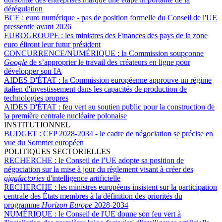
dérégulation
BCE :
euro numérique - pas de position formelle du Conseil de l'UE
pressentie avant 2026
EUROGROUPE :
les ministres des Finances des pays de la zone
euro éliront leur futur président
CONCURRENCE/NUMÉRIQUE :
la Commission soupçonne
Google
de s’approprier le travail des créateurs en ligne pour
développer son IA
AIDES D'ÉTAT :
la Commission européenne approuve un régime
italien d'investissement dans les capacités de production de
technologies propres
AIDES D'ÉTAT :
feu vert au soutien public pour la construction de
la première centrale nucléaire polonaise
INSTITUTIONNEL
BUDGET :
CFP 2028-2034 - le cadre de négociation se précise en
vue du Sommet européen
POLITIQUES SECTORIELLES
RECHERCHE :
le Conseil de l’UE adopte sa position de
négociation sur la mise à jour du règlement visant à créer des
gigafactories
d'intelligence artificielle
RECHERCHE :
les ministres européens insistent sur la participation
centrale des États membres à la définition des priorités du
programme
Horizon Europe
2028-2034
NUMÉRIQUE :
le Conseil de l'UE donne son feu vert à