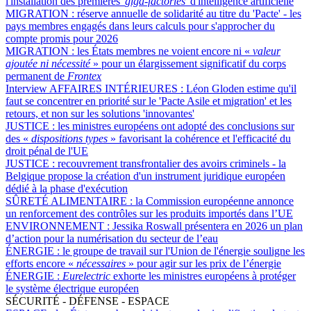
l'installation des premières '
giga-factories
' d'intelligence artificielle
MIGRATION :
réserve annuelle de solidarité au titre du 'Pacte' - les
pays membres engagés dans leurs calculs pour s'approcher du
compte promis pour 2026
MIGRATION :
les États membres ne voient encore ni «
valeur
ajoutée ni nécessité
» pour un élargissement significatif du corps
permanent de
Frontex
Interview AFFAIRES INTÉRIEURES :
Léon Gloden estime qu'il
faut se concentrer en priorité sur le 'Pacte Asile et migration' et les
retours, et non sur les solutions 'innovantes'
JUSTICE :
les ministres européens ont adopté des conclusions sur
des «
dispositions types
» favorisant la cohérence et l'efficacité du
droit pénal de l'UE
JUSTICE :
recouvrement transfrontalier des avoirs criminels - la
Belgique propose la création d'un instrument juridique européen
dédié à la phase d'exécution
SÛRETÉ ALIMENTAIRE :
la Commission européenne annonce
un renforcement des contrôles sur les produits importés dans l’UE
ENVIRONNEMENT :
Jessika Roswall présentera en 2026 un plan
d’action pour la numérisation du secteur de l’eau
ÉNERGIE :
le groupe de travail sur l'Union de l'énergie souligne les
efforts encore «
nécessaires
» pour agir sur les prix de l’énergie
ÉNERGIE :
Eurelectric
exhorte les ministres européens à protéger
le système électrique européen
SÉCURITÉ - DÉFENSE - ESPACE