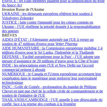
ESPACE :
les États membres plaident pour la simplification du texte
du
Space Act
Invasion Russe de l'Ukraine
UKRAINE :
les dirigeants européens réitèrent leur soutien à
Volodymyr Zelensky
JUSTICE :
lutte contre l'impunité pour les crimes commis en
Ukraine - l’UE réaffirme la priorité donnée à la responsabilisation
des auteurs
BRÈVES
AIDES D'ÉTAT :
l'Allemagne autorisée par l'UE à verser un
soutien de 47 millions d'euros pour
Vetter Pharma
AIDE HUMANITAIRE :
la Commission européenne mobilise 2,4
millions d'euros pour le Sri Lanka, l'Indonésie et la Thaïlande
DÉFENSE :
'Facilité européenne pour la Paix' - l’UE adopte une
mesure d’assistance de 20 millions d’euros pour la Côte d’Ivoire
INDE :
les négociations entre l'UE et New Delhi sur l'accord
commercial peinent à aboutir
NUMÉRIQUE :
le Canada et l'Union européenne accentuent leur
coopération dans le numérique pour renforcer leur souveraineté
technologique
PSDC :
Golfe de Guinée - prolongation du mandat de Philippe
Chevet en tant que chef de la cellule civile de commandement et de
soutien de l'initiative de l'UE
THAÏLANDE/CAMBODGE :
l’UE appelle à une désescalade du
conflit, face à la reprise des combats à la frontière