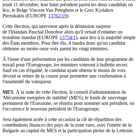
jeudi 11 décembre, leur futur président parmi les deux candidats en
lice, le Belge Vincent Van Peteghem et le Grec Kyriakos
Pierrakakis (EUROPE
13762/19
).
Cette élection, qui intervient après la démission surprise
de l'Irlandais Paschal Donohoe alors qu'il venait d'entamer un
troisième mandat (EUROPE
13754/1
), aura lieu à la majorité simple
des États membres. Pour être élu, il faudra donc qu'un candidat
obtienne au moins onze voix parmi les vingt ministres.
À l'issue d'une présentation par les candidats de leur programme de
travail pour l'Eurogroupe, les ministres voteront à bulletin secret.
Sauf en cas d'égalité, le candidat ayant obtenu le moins de voix
devrait se retirer de la course pour permettre une confirmation à
l'unanimité du vainqueur.
MES
. À la suite de cette élection, le conseil d'administration du
'Mécanisme européen de stabilité' (MES), le fonds de sauvetage
permanent de l'Eurozone, se réunira pour nommer son président, en
l'occurence le nouveau président de l'Eurogroupe.
Sera également actée à cette occasion la clé de répartition des
contributions finances des pays de la zone euro, avec l'entrée de la
Bulgarie au capital du MES et la participation pleine de la Lettonie.