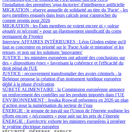
l'installation des premières '
giga-factories
' d'intelligence artificielle
MIGRATION :
réserve annuelle de solidarité au titre du 'Pacte' - les
pays membres engagés dans leurs calculs pour s'approcher du
compte promis pour 2026
MIGRATION :
les États membres ne voient encore ni «
valeur
ajoutée ni nécessité
» pour un élargissement significatif du corps
permanent de
Frontex
Interview AFFAIRES INTÉRIEURES :
Léon Gloden estime qu'il
faut se concentrer en priorité sur le 'Pacte Asile et migration' et les
retours, et non sur les solutions 'innovantes'
JUSTICE :
les ministres européens ont adopté des conclusions sur
des «
dispositions types
» favorisant la cohérence et l'efficacité du
droit pénal de l'UE
JUSTICE :
recouvrement transfrontalier des avoirs criminels - la
Belgique propose la création d'un instrument juridique européen
dédié à la phase d'exécution
SÛRETÉ ALIMENTAIRE :
la Commission européenne annonce
un renforcement des contrôles sur les produits importés dans l’UE
ENVIRONNEMENT :
Jessika Roswall présentera en 2026 un plan
d’action pour la numérisation du secteur de l’eau
ÉNERGIE :
le groupe de travail sur l'Union de l'énergie souligne les
efforts encore «
nécessaires
» pour agir sur les prix de l’énergie
ÉNERGIE :
Eurelectric
exhorte les ministres européens à protéger
le système électrique européen
SÉCURITÉ - DÉFENSE - ESPACE