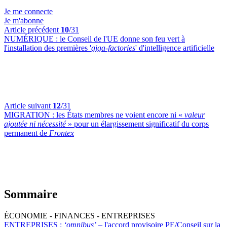
Je me connecte
Je m'abonne
Article précédent
10
/31
NUMÉRIQUE :
le Conseil de l'UE donne son feu vert à
l'installation des premières '
giga-factories
' d'intelligence artificielle
Article suivant
12
/31
MIGRATION :
les États membres ne voient encore ni «
valeur
ajoutée ni nécessité
» pour un élargissement significatif du corps
permanent de
Frontex
Sommaire
ÉCONOMIE - FINANCES - ENTREPRISES
ENTREPRISES :
‘omnibus’
– l'accord provisoire PE/Conseil sur la