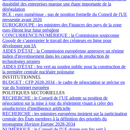
durabilité des entreprises marque une étape importante de la
dérégulation
BCE :
euro numérique - pas de position formelle du Conseil de l'UE
pressentie avant 2026
EUROGROUPE :
les ministres des Finances des pays de la zone
euro éliront leur futur président
CONCURRENCE/NUMÉRIQUE :
la Commission soupçonne
Google
de s’approprier le travail des créateurs en ligne pour
développer son IA
AIDES D'ÉTAT :
la Commission européenne approuve un régime
italien d'investissement dans les capacités de production de
technologies propres
AIDES D'ÉTAT :
feu vert au soutien public pour la construction de
la première centrale nucléaire polonaise
INSTITUTIONNEL
BUDGET :
CFP 2028-2034 - le cadre de négociation se précise en
vue du Sommet européen
POLITIQUES SECTORIELLES
RECHERCHE :
le Conseil de l’UE adopte sa position de
négociation sur la mise à jour du règlement visant à créer des
gigafactories
d'intelligence artificielle
RECHERCHE :
les ministres européens insistent sur la participation
centrale des États membres à la définition des priorités du
programme
Horizon Europe
2028-2034
NUMÉRIQUE :
le Conseil de l'UE donne son feu vert à