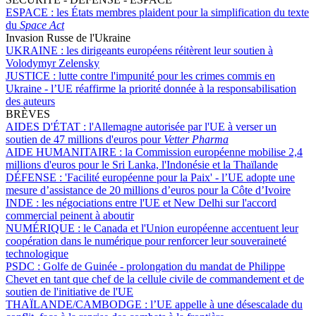
ESPACE :
les États membres plaident pour la simplification du texte
du
Space Act
Invasion Russe de l'Ukraine
UKRAINE :
les dirigeants européens réitèrent leur soutien à
Volodymyr Zelensky
JUSTICE :
lutte contre l'impunité pour les crimes commis en
Ukraine - l’UE réaffirme la priorité donnée à la responsabilisation
des auteurs
BRÈVES
AIDES D'ÉTAT :
l'Allemagne autorisée par l'UE à verser un
soutien de 47 millions d'euros pour
Vetter Pharma
AIDE HUMANITAIRE :
la Commission européenne mobilise 2,4
millions d'euros pour le Sri Lanka, l'Indonésie et la Thaïlande
DÉFENSE :
'Facilité européenne pour la Paix' - l’UE adopte une
mesure d’assistance de 20 millions d’euros pour la Côte d’Ivoire
INDE :
les négociations entre l'UE et New Delhi sur l'accord
commercial peinent à aboutir
NUMÉRIQUE :
le Canada et l'Union européenne accentuent leur
coopération dans le numérique pour renforcer leur souveraineté
technologique
PSDC :
Golfe de Guinée - prolongation du mandat de Philippe
Chevet en tant que chef de la cellule civile de commandement et de
soutien de l'initiative de l'UE
THAÏLANDE/CAMBODGE :
l’UE appelle à une désescalade du