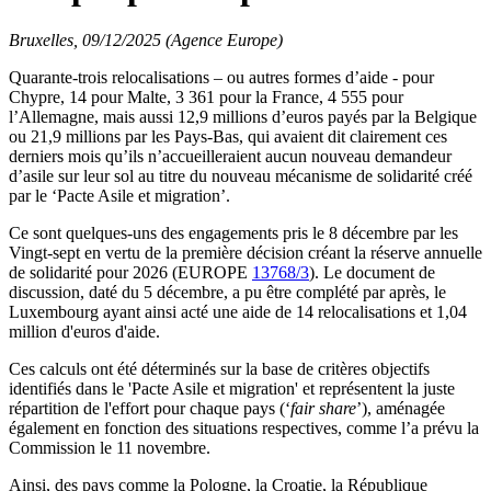
Bruxelles, 09/12/2025 (Agence Europe)
Quarante-trois relocalisations – ou autres formes d’aide - pour
Chypre, 14 pour Malte, 3 361 pour la France, 4 555 pour
l’Allemagne, mais aussi 12,9 millions d’euros payés par la Belgique
ou 21,9 millions par les Pays-Bas, qui avaient dit clairement ces
derniers mois qu’ils n’accueilleraient aucun nouveau demandeur
d’asile sur leur sol au titre du nouveau mécanisme de solidarité créé
par le ‘Pacte Asile et migration’.
Ce sont quelques-uns des engagements pris le 8 décembre par les
Vingt-sept en vertu de la première décision créant la réserve annuelle
de solidarité pour 2026 (EUROPE
13768/3
). Le document de
discussion, daté du 5 décembre, a pu être complété par après, le
Luxembourg ayant ainsi acté une aide de 14 relocalisations et 1,04
million d'euros d'aide.
Ces calculs ont été déterminés sur la base de critères objectifs
identifiés dans le 'Pacte Asile et migration' et représentent la juste
répartition de l'effort pour chaque pays (‘
fair share
’), aménagée
également en fonction des situations respectives, comme l’a prévu la
Commission le 11 novembre.
Ainsi, des pays comme la Pologne, la Croatie, la République