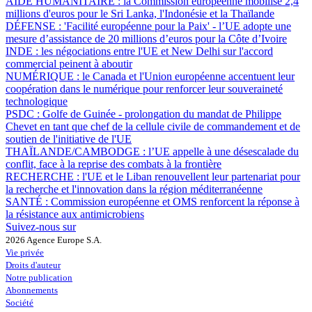
AIDE HUMANITAIRE :
la Commission européenne mobilise 2,4
millions d'euros pour le Sri Lanka, l'Indonésie et la Thaïlande
DÉFENSE :
'Facilité européenne pour la Paix' - l’UE adopte une
mesure d’assistance de 20 millions d’euros pour la Côte d’Ivoire
INDE :
les négociations entre l'UE et New Delhi sur l'accord
commercial peinent à aboutir
NUMÉRIQUE :
le Canada et l'Union européenne accentuent leur
coopération dans le numérique pour renforcer leur souveraineté
technologique
PSDC :
Golfe de Guinée - prolongation du mandat de Philippe
Chevet en tant que chef de la cellule civile de commandement et de
soutien de l'initiative de l'UE
THAÏLANDE/CAMBODGE :
l’UE appelle à une désescalade du
conflit, face à la reprise des combats à la frontière
RECHERCHE :
l'UE et le Liban renouvellent leur partenariat pour
la recherche et l'innovation dans la région méditerranéenne
SANTÉ :
Commission européenne et OMS renforcent la réponse à
la résistance aux antimicrobiens
Suivez-nous sur
2026 Agence Europe S.A.
Vie privée
Droits d'auteur
Notre publication
Abonnements
Société