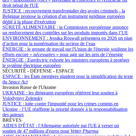
droit pénal de l'UE
JUSTICE :
recouvrement transfrontalier des avoirs criminels - la
Belgique propose la création d'un instrument juridique européen
dédié à la phase d'exécution
SÛRETÉ ALIMENTAIRE :
la Commission européenne annonce
un renforcement des contrôles sur les produits importés dans l’UE
ENVIRONNEMENT :
Jessika Roswall présentera en 2026 un plan
d’action pour la numérisation du secteur de l’eau
ÉNERGIE :
le groupe de travail sur l'Union de l'énergie souligne les
efforts encore «
nécessaires
» pour agir sur les prix de l’énergie
ÉNERGIE :
Eurelectric
exhorte les ministres européens à protéger
le système électrique européen
SÉCURITÉ - DÉFENSE - ESPACE
ESPACE :
les États membres plaident pour la simplification du texte
du
Space Act
Invasion Russe de l'Ukraine
UKRAINE :
les dirigeants européens réitèrent leur soutien à
Volodymyr Zelensky
JUSTICE :
lutte contre l'impunité pour les crimes commis en
Ukraine - l’UE réaffirme la priorité donnée à la responsabilisation
des auteurs
BRÈVES
AIDES D'ÉTAT :
l'Allemagne autorisée par l'UE à verser un
soutien de 47 millions d'euros pour
Vetter Pharma