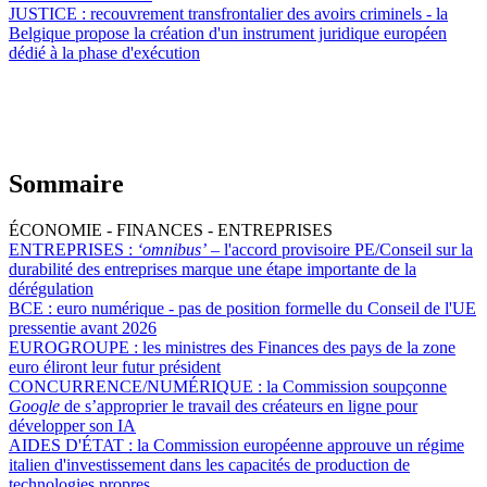
JUSTICE :
recouvrement transfrontalier des avoirs criminels - la
Belgique propose la création d'un instrument juridique européen
dédié à la phase d'exécution
Sommaire
ÉCONOMIE - FINANCES - ENTREPRISES
ENTREPRISES :
‘omnibus’
– l'accord provisoire PE/Conseil sur la
durabilité des entreprises marque une étape importante de la
dérégulation
BCE :
euro numérique - pas de position formelle du Conseil de l'UE
pressentie avant 2026
EUROGROUPE :
les ministres des Finances des pays de la zone
euro éliront leur futur président
CONCURRENCE/NUMÉRIQUE :
la Commission soupçonne
Google
de s’approprier le travail des créateurs en ligne pour
développer son IA
AIDES D'ÉTAT :
la Commission européenne approuve un régime
italien d'investissement dans les capacités de production de
technologies propres