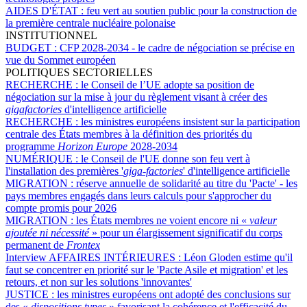
AIDES D'ÉTAT :
feu vert au soutien public pour la construction de
la première centrale nucléaire polonaise
INSTITUTIONNEL
BUDGET :
CFP 2028-2034 - le cadre de négociation se précise en
vue du Sommet européen
POLITIQUES SECTORIELLES
RECHERCHE :
le Conseil de l’UE adopte sa position de
négociation sur la mise à jour du règlement visant à créer des
gigafactories
d'intelligence artificielle
RECHERCHE :
les ministres européens insistent sur la participation
centrale des États membres à la définition des priorités du
programme
Horizon Europe
2028-2034
NUMÉRIQUE :
le Conseil de l'UE donne son feu vert à
l'installation des premières '
giga-factories
' d'intelligence artificielle
MIGRATION :
réserve annuelle de solidarité au titre du 'Pacte' - les
pays membres engagés dans leurs calculs pour s'approcher du
compte promis pour 2026
MIGRATION :
les États membres ne voient encore ni «
valeur
ajoutée ni nécessité
» pour un élargissement significatif du corps
permanent de
Frontex
Interview AFFAIRES INTÉRIEURES :
Léon Gloden estime qu'il
faut se concentrer en priorité sur le 'Pacte Asile et migration' et les
retours, et non sur les solutions 'innovantes'
JUSTICE :
les ministres européens ont adopté des conclusions sur
des «
dispositions types
» favorisant la cohérence et l'efficacité du