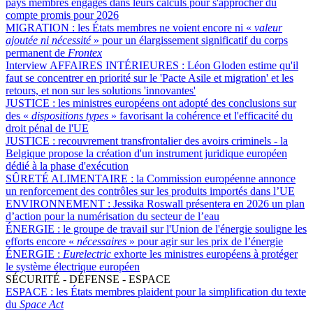
pays membres engagés dans leurs calculs pour s'approcher du
compte promis pour 2026
MIGRATION :
les États membres ne voient encore ni «
valeur
ajoutée ni nécessité
» pour un élargissement significatif du corps
permanent de
Frontex
Interview AFFAIRES INTÉRIEURES :
Léon Gloden estime qu'il
faut se concentrer en priorité sur le 'Pacte Asile et migration' et les
retours, et non sur les solutions 'innovantes'
JUSTICE :
les ministres européens ont adopté des conclusions sur
des «
dispositions types
» favorisant la cohérence et l'efficacité du
droit pénal de l'UE
JUSTICE :
recouvrement transfrontalier des avoirs criminels - la
Belgique propose la création d'un instrument juridique européen
dédié à la phase d'exécution
SÛRETÉ ALIMENTAIRE :
la Commission européenne annonce
un renforcement des contrôles sur les produits importés dans l’UE
ENVIRONNEMENT :
Jessika Roswall présentera en 2026 un plan
d’action pour la numérisation du secteur de l’eau
ÉNERGIE :
le groupe de travail sur l'Union de l'énergie souligne les
efforts encore «
nécessaires
» pour agir sur les prix de l’énergie
ÉNERGIE :
Eurelectric
exhorte les ministres européens à protéger
le système électrique européen
SÉCURITÉ - DÉFENSE - ESPACE
ESPACE :
les États membres plaident pour la simplification du texte
du
Space Act