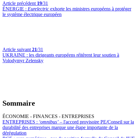
Article précédent
19
/31
ÉNERGIE :
Eurelectric
exhorte les ministres européens à protéger
le système électrique européen
Article suivant
21
/31
UKRAINE :
les dirigeants européens réitèrent leur soutien à
Volodymyr Zelensky
Sommaire
ÉCONOMIE - FINANCES - ENTREPRISES
ENTREPRISES :
‘omnibus’
– l'accord provisoire PE/Conseil sur la
durabilité des entreprises marque une étape importante de la
dérégulation