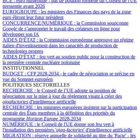
BCE :
euro numérique - pas de position formelle du Conseil de l'UE
pressentie avant 2026
EUROGROUPE :
les ministres des Finances des pays de la zone
euro éliront leur futur président
CONCURRENCE/NUMÉRIQUE :
la Commission soupçonne
Google
de s’approprier le travail des créateurs en ligne pour
développer son IA
AIDES D'ÉTAT :
la Commission européenne approuve un régime
italien d'investissement dans les capacités de production de
technologies propres
AIDES D'ÉTAT :
feu vert au soutien public pour la construction de
la première centrale nucléaire polonaise
INSTITUTIONNEL
BUDGET :
CFP 2028-2034 - le cadre de négociation se précise en
vue du Sommet européen
POLITIQUES SECTORIELLES
RECHERCHE :
le Conseil de l’UE adopte sa position de
négociation sur la mise à jour du règlement visant à créer des
gigafactories
d'intelligence artificielle
RECHERCHE :
les ministres européens insistent sur la participation
centrale des États membres à la définition des priorités du
programme
Horizon Europe
2028-2034
NUMÉRIQUE :
le Conseil de l'UE donne son feu vert à
l'installation des premières '
giga-factories
' d'intelligence artificielle
MIGRATION :
réserve annuelle de solidarité au titre du 'Pacte' - les