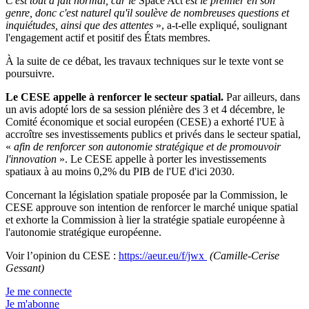
C'est tout à fait normal, car le
Space Act
est le premier en son
genre, donc c'est naturel qu'il soulève de nombreuses questions et
inquiétudes, ainsi que des attentes
», a-t-elle expliqué, soulignant
l'engagement actif et positif des États membres.
À la suite de ce débat, les travaux techniques sur le texte vont se
poursuivre.
Le CESE appelle à renforcer le secteur spatial.
Par ailleurs, dans
un avis adopté lors de sa session plénière des 3 et 4 décembre, le
Comité économique et social européen (CESE) a exhorté l'UE à
accroître ses investissements publics et privés dans le secteur spatial,
«
afin de renforcer son autonomie stratégique et de promouvoir
l'innovation
». Le CESE appelle à porter les investissements
spatiaux à au moins 0,2% du PIB de l'UE d'ici 2030.
Concernant la législation spatiale proposée par la Commission, le
CESE approuve son intention de renforcer le marché unique spatial
et exhorte la Commission à lier la stratégie spatiale européenne à
l'autonomie stratégique européenne.
Voir l’opinion du CESE :
https://aeur.eu/f/jwx
(Camille-Cerise
Gessant)
Je me connecte
Je m'abonne