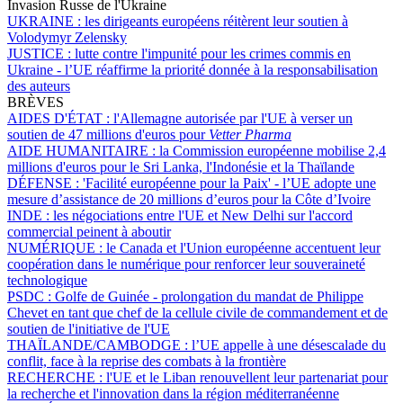
Invasion Russe de l'Ukraine
UKRAINE :
les dirigeants européens réitèrent leur soutien à
Volodymyr Zelensky
JUSTICE :
lutte contre l'impunité pour les crimes commis en
Ukraine - l’UE réaffirme la priorité donnée à la responsabilisation
des auteurs
BRÈVES
AIDES D'ÉTAT :
l'Allemagne autorisée par l'UE à verser un
soutien de 47 millions d'euros pour
Vetter Pharma
AIDE HUMANITAIRE :
la Commission européenne mobilise 2,4
millions d'euros pour le Sri Lanka, l'Indonésie et la Thaïlande
DÉFENSE :
'Facilité européenne pour la Paix' - l’UE adopte une
mesure d’assistance de 20 millions d’euros pour la Côte d’Ivoire
INDE :
les négociations entre l'UE et New Delhi sur l'accord
commercial peinent à aboutir
NUMÉRIQUE :
le Canada et l'Union européenne accentuent leur
coopération dans le numérique pour renforcer leur souveraineté
technologique
PSDC :
Golfe de Guinée - prolongation du mandat de Philippe
Chevet en tant que chef de la cellule civile de commandement et de
soutien de l'initiative de l'UE
THAÏLANDE/CAMBODGE :
l’UE appelle à une désescalade du
conflit, face à la reprise des combats à la frontière
RECHERCHE :
l'UE et le Liban renouvellent leur partenariat pour
la recherche et l'innovation dans la région méditerranéenne