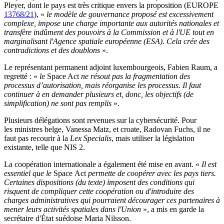
Pleyer, dont le pays est très critique envers la proposition (EUROPE
13768/21
), «
le modèle de gouvernance proposé est excessivement
complexe, impose une charge importante aux autorités nationales et
transfère indûment des pouvoirs à la Commission et à l'UE tout en
marginalisant l'Agence spatiale européenne (ESA). Cela crée des
contradictions et des doublons
».
Le représentant permanent adjoint luxembourgeois, Fabien Raum, a
regretté : «
le
Space Act
ne résout pas la fragmentation des
processus d’autorisation, mais réorganise les processus. Il faut
continuer à en demander plusieurs et, donc, les objectifs (de
simplification) ne sont pas remplis
».
Plusieurs délégations sont revenues sur la cybersécurité. Pour
les ministres belge, Vanessa Matz, et croate, Radovan Fuchs, il ne
faut pas recourir à la
Lex Specialis
, mais utiliser la législation
existante, telle que NIS 2.
La coopération internationale a également été mise en avant. «
Il est
essentiel que le
Space Act
permette de coopérer avec les pays tiers.
Certaines dispositions (du texte) imposent des conditions qui
risquent de compliquer cette coopération ou d'introduire des
charges administratives qui pourraient décourager ces partenaires à
mener leurs activités spatiales dans l'Union
», a mis en garde la
secrétaire d'État suédoise Maria Nilsson.