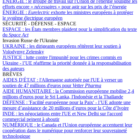
ÉNERGIE :
le groupe de travail sur l'Union de l'énergie souligne les
efforts encore «
nécessaires
» pour agir sur les prix de l’énergie
ÉNERGIE :
Eurelectric
exhorte les ministres européens à protéger
le système électrique européen
SÉCURITÉ - DÉFENSE - ESPACE
ESPACE :
les États membres plaident pour la simplification du texte
du
Space Act
Invasion Russe de l'Ukraine
UKRAINE :
les dirigeants européens réitèrent leur soutien à
Volodymyr Zelensky
JUSTICE :
lutte contre l'impunité pour les crimes commis en
Ukraine - l’UE réaffirme la priorité donnée à la responsabilisation
des auteurs
BRÈVES
AIDES D'ÉTAT :
l'Allemagne autorisée par l'UE à verser un
soutien de 47 millions d'euros pour
Vetter Pharma
AIDE HUMANITAIRE :
la Commission européenne mobilise 2,4
millions d'euros pour le Sri Lanka, l'Indonésie et la Thaïlande
DÉFENSE :
'Facilité européenne pour la Paix' - l’UE adopte une
mesure d’assistance de 20 millions d’euros pour la Côte d’Ivoire
INDE :
les négociations entre l'UE et New Delhi sur l'accord
commercial peinent à aboutir
NUMÉRIQUE :
le Canada et l'Union européenne accentuent leur
coopération dans le numérique pour renforcer leur souveraineté
technologique