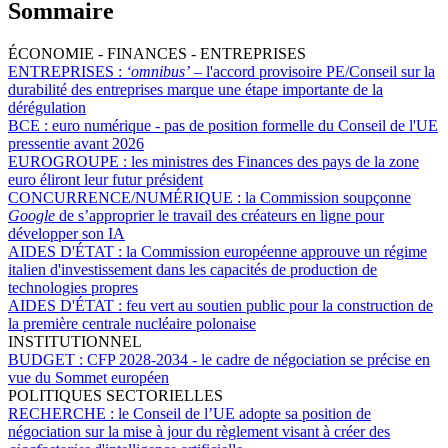
Sommaire
ÉCONOMIE - FINANCES - ENTREPRISES
ENTREPRISES :
‘omnibus’
– l'accord provisoire PE/Conseil sur la
durabilité des entreprises marque une étape importante de la
dérégulation
BCE :
euro numérique - pas de position formelle du Conseil de l'UE
pressentie avant 2026
EUROGROUPE :
les ministres des Finances des pays de la zone
euro éliront leur futur président
CONCURRENCE/NUMÉRIQUE :
la Commission soupçonne
Google
de s’approprier le travail des créateurs en ligne pour
développer son IA
AIDES D'ÉTAT :
la Commission européenne approuve un régime
italien d'investissement dans les capacités de production de
technologies propres
AIDES D'ÉTAT :
feu vert au soutien public pour la construction de
la première centrale nucléaire polonaise
INSTITUTIONNEL
BUDGET :
CFP 2028-2034 - le cadre de négociation se précise en
vue du Sommet européen
POLITIQUES SECTORIELLES
RECHERCHE :
le Conseil de l’UE adopte sa position de
négociation sur la mise à jour du règlement visant à créer des