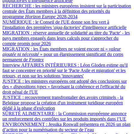
gigafactories
d'intelligence artificielle
RECHERCHE :
les ministres européens insistent sur la participation
centrale des États membres à la définition des priorités du
programme
Horizon Europe
2028-2034
NUMÉRIQUE :
le Conseil de l'UE donne son feu vert à
l'installation des premières '
giga-factories
' d'intelligence artificielle
MIGRATION :
réserve annuelle de solidarité au titre du 'Pacte' - les
pays membres engagés dans leurs calculs pour s'approcher du
compte promis pour 2026
MIGRATION :
les États membres ne voient encore ni «
valeur
ajoutée ni nécessité
» pour un élargissement significatif du corps
permanent de
Frontex
Interview AFFAIRES INTÉRIEURES :
Léon Gloden estime qu'il
faut se concentrer en priorité sur le 'Pacte Asile et migration' et les
retours, et non sur les solutions 'innovantes'
JUSTICE :
les ministres européens ont adopté des conclusions sur
des «
dispositions types
» favorisant la cohérence et l'efficacité du
droit pénal de l'UE
JUSTICE :
recouvrement transfrontalier des avoirs criminels - la
Belgique propose la création d'un instrument juridique européen
dédié à la phase d'exécution
SÛRETÉ ALIMENTAIRE :
la Commission européenne annonce
un renforcement des contrôles sur les produits importés dans l’UE
ENVIRONNEMENT :
Jessika Roswall présentera en 2026 un plan
d’action pour la numérisation du secteur de l’eau