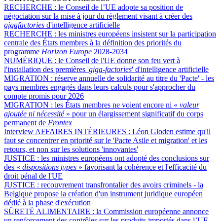
RECHERCHE :
le Conseil de l’UE adopte sa position de
négociation sur la mise à jour du règlement visant à créer des
gigafactories
d'intelligence artificielle
RECHERCHE :
les ministres européens insistent sur la participation
centrale des États membres à la définition des priorités du
programme
Horizon Europe
2028-2034
NUMÉRIQUE :
le Conseil de l'UE donne son feu vert à
l'installation des premières '
giga-factories
' d'intelligence artificielle
MIGRATION :
réserve annuelle de solidarité au titre du 'Pacte' - les
pays membres engagés dans leurs calculs pour s'approcher du
compte promis pour 2026
MIGRATION :
les États membres ne voient encore ni «
valeur
ajoutée ni nécessité
» pour un élargissement significatif du corps
permanent de
Frontex
Interview AFFAIRES INTÉRIEURES :
Léon Gloden estime qu'il
faut se concentrer en priorité sur le 'Pacte Asile et migration' et les
retours, et non sur les solutions 'innovantes'
JUSTICE :
les ministres européens ont adopté des conclusions sur
des «
dispositions types
» favorisant la cohérence et l'efficacité du
droit pénal de l'UE
JUSTICE :
recouvrement transfrontalier des avoirs criminels - la
Belgique propose la création d'un instrument juridique européen
dédié à la phase d'exécution
SÛRETÉ ALIMENTAIRE :
la Commission européenne annonce
un renforcement des contrôles sur les produits importés dans l’UE