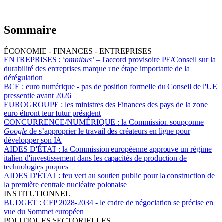
Sommaire
ÉCONOMIE - FINANCES - ENTREPRISES
ENTREPRISES :
‘omnibus’
– l'accord provisoire PE/Conseil sur la
durabilité des entreprises marque une étape importante de la
dérégulation
BCE :
euro numérique - pas de position formelle du Conseil de l'UE
pressentie avant 2026
EUROGROUPE :
les ministres des Finances des pays de la zone
euro éliront leur futur président
CONCURRENCE/NUMÉRIQUE :
la Commission soupçonne
Google
de s’approprier le travail des créateurs en ligne pour
développer son IA
AIDES D'ÉTAT :
la Commission européenne approuve un régime
italien d'investissement dans les capacités de production de
technologies propres
AIDES D'ÉTAT :
feu vert au soutien public pour la construction de
la première centrale nucléaire polonaise
INSTITUTIONNEL
BUDGET :
CFP 2028-2034 - le cadre de négociation se précise en
vue du Sommet européen
POLITIQUES SECTORIELLES