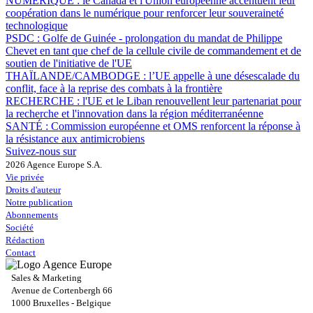
NUMÉRIQUE :
le Canada et l'Union européenne accentuent leur
coopération dans le numérique pour renforcer leur souveraineté
technologique
PSDC :
Golfe de Guinée - prolongation du mandat de Philippe
Chevet en tant que chef de la cellule civile de commandement et de
soutien de l'initiative de l'UE
THAÏLANDE/CAMBODGE :
l’UE appelle à une désescalade du
conflit, face à la reprise des combats à la frontière
RECHERCHE :
l'UE et le Liban renouvellent leur partenariat pour
la recherche et l'innovation dans la région méditerranéenne
SANTÉ :
Commission européenne et OMS renforcent la réponse à
la résistance aux antimicrobiens
Suivez-nous sur
2026 Agence Europe S.A.
Vie privée
Droits d'auteur
Notre publication
Abonnements
Société
Rédaction
Contact
Sales & Marketing
Avenue de Cortenbergh 66
1000 Bruxelles - Belgique