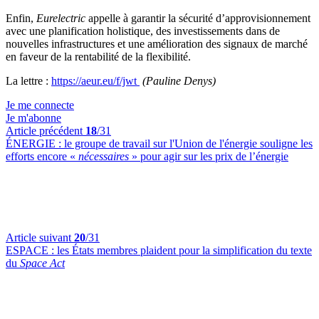
Enfin,
Eurelectric
appelle à garantir la sécurité d’approvisionnement
avec une planification holistique, des investissements dans de
nouvelles infrastructures et une amélioration des signaux de marché
en faveur de la rentabilité de la flexibilité.
La lettre :
https://aeur.eu/f/jwt
(Pauline Denys)
Je me connecte
Je m'abonne
Article précédent
18
/31
ÉNERGIE :
le groupe de travail sur l'Union de l'énergie souligne les
efforts encore «
nécessaires
» pour agir sur les prix de l’énergie
Article suivant
20
/31
ESPACE :
les États membres plaident pour la simplification du texte
du
Space Act