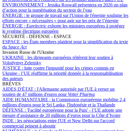
ENVIRONNEMENT :
Jessika Roswall présentera en 2026 un plan
d’action pour la numérisation du secteur de l’eau
ÉNERGIE :
le groupe de travail sur l'Union de l'énergie souligne les
efforts encore «
nécessaires
» pour agir sur les prix de l’énergie
ÉNERGIE :
Eurelectric
exhorte les ministres européens à protéger
le système électrique européen
SÉCURITÉ - DÉFENSE - ESPACE
ESPACE :
les États membres plaident pour la simplification du texte
du
Space Act
Invasion Russe de l'Ukraine
UKRAINE :
les dirigeants européens réitèrent leur soutien à
Volodymyr Zelensky
JUSTICE :
lutte contre l'impunité pour les crimes commis en
Ukraine - l’UE réaffirme la priorité donnée à la responsabilisation
des auteurs
BRÈVES
AIDES D'ÉTAT :
l'Allemagne autorisée par l'UE à verser un
soutien de 47 millions d'euros pour
Vetter Pharma
AIDE HUMANITAIRE :
la Commission européenne mobilise 2,4
millions d'euros pour le Sri Lanka, l'Indonésie et la Thaïlande
DÉFENSE :
'Facilité européenne pour la Paix' - l’UE adopte une
mesure d’assistance de 20 millions d’euros pour la Côte d’Ivoire
INDE :
les négociations entre l'UE et New Delhi sur l'accord
commercial peinent à aboutir