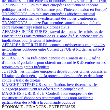
des nuances l’accord entre les institutions de l’UE sur le 'paquet vin'
TRANSPORTS :
les ministres européens soutiennent l’accord
politique partiel sur le 'Mécanisme pour l’interconnexion en Europe'
TRANSPORTS :
les ministres européens affichent leur total
désaccord concernant le verdissement des flottes d'entreprises
TRANSPORTS :
quinze États membres appellent à simplifier le
cadre réglementaire relatif aux drones civils
AFFAIRES INTÉRIEURES :
survol de drones - les ministres de
l'Intérieur des États membres de l'UE appelés à se pencher sur les
implications pour la sécurité intérieure
AFFAIRES INTÉRIEURES :
contenus pédosexuels en ligne - les
négociations politiques entre Conseil de l'UE et PE démarrent le 9
décembre
MIGRATION :
la Présidence danoise du Conseil de l'UE mène
d'ultimes négociations pour obtenir un accord le 8 décembre sur les
retours des migrants irréguliers
JUSTICE :
les ministres européens débattront des crimes commis en
Ukraine, de droit pénal, de la protection des données et de la lutte
contre le trafic de drogue
MARCHÉ INTÉRIEUR :
simplification, investissements - les
Vingt-sept poursuivent les débats sur la compétitivité
MARCHÉS PUBLICS :
la 'Confédération européenne des
constructeurs' énonce ses recommandations pour faciliter la
participation des PME à la commande publique
ÉCONOMIE - FINANCES - ENTREPRISES