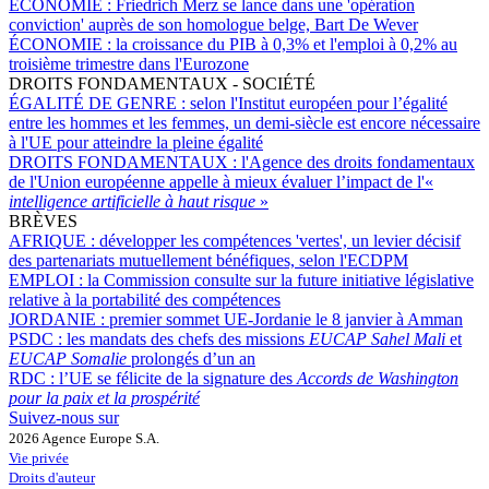
ÉCONOMIE :
Friedrich Merz se lance dans une 'opération
conviction' auprès de son homologue belge, Bart De Wever
ÉCONOMIE :
la croissance du PIB à 0,3% et l'emploi à 0,2% au
troisième trimestre dans l'Eurozone
DROITS FONDAMENTAUX - SOCIÉTÉ
ÉGALITÉ DE GENRE :
selon l'Institut européen pour l’égalité
entre les hommes et les femmes, un demi-siècle est encore nécessaire
à l'UE pour atteindre la pleine égalité
DROITS FONDAMENTAUX :
l'Agence des droits fondamentaux
de l'Union européenne appelle à mieux évaluer l’impact de l'«
intelligence artificielle à haut risque
»
BRÈVES
AFRIQUE :
développer les compétences 'vertes', un levier décisif
des partenariats mutuellement bénéfiques, selon l'ECDPM
EMPLOI :
la Commission consulte sur la future initiative législative
relative à la portabilité des compétences
JORDANIE :
premier sommet UE-Jordanie le 8 janvier à Amman
PSDC :
les mandats des chefs des missions
EUCAP Sahel Mali
et
EUCAP Somalie
prolongés d’un an
RDC :
l’UE se félicite de la signature des
Accords de Washington
pour la paix et la prospérité
Suivez-nous sur
2026 Agence Europe S.A.
Vie privée
Droits d'auteur