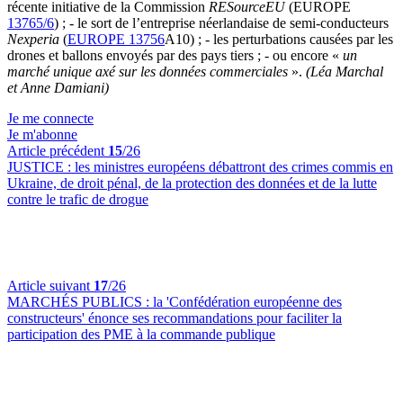
récente initiative de la Commission
RESourceEU
(EUROPE
13765/6
) ; - le sort de l’entreprise néerlandaise de semi-conducteurs
Nexperia
(
EUROPE 13756
A10) ; - les perturbations causées par les
drones et ballons envoyés par des pays tiers ; - ou encore «
un
marché unique axé sur les données commerciales
».
(Léa Marchal
et Anne Damiani)
Je me connecte
Je m'abonne
Article précédent
15
/26
JUSTICE :
les ministres européens débattront des crimes commis en
Ukraine, de droit pénal, de la protection des données et de la lutte
contre le trafic de drogue
Article suivant
17
/26
MARCHÉS PUBLICS :
la 'Confédération européenne des
constructeurs' énonce ses recommandations pour faciliter la
participation des PME à la commande publique