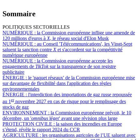
Sommaire
POLITIQUES SECTORIELLES
NUMÉRIQUE :
la Commission européenne inflige une amende de
120 millions d'euros à
X
, le réseau social d'Elon Musk
NUMÉRIQUE :
au Conseil 'Télécommunications', les Vingt-Sept
saluent la sanction contre
X
et s'accordent sur la compétitivité
numérique européenne
NUMÉRIQUE :
la Commission européenne accepte les
engagements de
TikTok
sur la transparence de son registre
publicitaire
ÉNERGIE :
le 'paquet réseaux' de la Commission européenne mise
sur davantage de flexibilité dans l'application des règles
environnementales
ÉNERGIE :
l'interdiction des importations de gaz russe repoussée
er
au 1
novembre 2027 en cas de risque pour le remplissage des
stocks de gaz
ENVIRONNEMENT :
la Commission européenne prévoit, le 10
décembre, un '
omnibus
léger' avant une révision plus large
PROTECTION CIVILE :
la saison des incendies en Europe
s’étend, révèle le rapport 2024 du CCR
AGRICULTURE :
les organisations agricoles de l’UE saluent avec