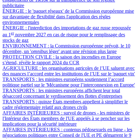
publicitaire
ÉNERGIE :
le 'paquet réseaux' de la Commission européenne mise
sur davantage de flexibilité dans l'application des règles
environnementales
ÉNERGIE :
l'interdiction des importations de gaz russe repoussée
er
au 1
novembre 2027 en cas de risque pour le remplissage des
stocks de gaz
ENVIRONNEMENT :
la Commission européenne prévoit, le 10
décembre, un '
omnibus
léger' avant une révision plus large
PROTECTION CIVILE :
la saison des incendies en Europe
s’étend, révèle le rapport 2024 du CCR
AGRICULTURE :
les organisations agricoles de l’UE saluent avec
des nuances l’accord entre les institutions de l’UE sur le 'paquet vin'
TRANSPORTS :
les ministres européens soutiennent l’accord
politique partiel sur le 'Mécanisme pour l’interconnexion en Europe'
TRANSPORTS :
les ministres européens affichent leur total
désaccord concernant le verdissement des flottes d'entreprises
TRANSPORTS :
quinze États membres appellent à simplifier le
cadre réglementaire relatif aux drones civils
AFFAIRES INTÉRIEURES :
survol de drones - les ministres de
l'Intérieur des États membres de l'UE appelés à se pencher sur les
implications pour la sécurité intérieure
AFFAIRES INTÉRIEURES :
contenus pédosexuels en ligne - les
négociations politiques entre Conseil de l'UE et PE démarrent le 9