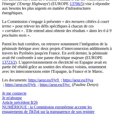
l'énergie' ('
Energy Highways
') (EUROPE
13706/5
) vise à répondre
aux besoins les plus urgents en matière d'infrastructures
énergétiques.
La Commission s’engage à présenter «
des mesures ciblées
à court
terme
» pour relever les défis spécifiques à chacun de ces
«
corridors
» . Elle entend ainsi obtenir des résultats «
dans les 6 à 9
prochains mois
».
Parmi les huit corridors, on retrouve notamment l’intégration de la
péninsule ibérique avec deux projets d’interconnexion additionnels à
travers les Pyrénées jusqu'en France. En avril dernier, la péninsule
avait été confrontée à une panne électrique majeure (EUROPE
13723/2
). L'approvisionnement en électricité en Espagne avait en
partie été rétabli grâce au soutien des réseaux voisins, notamment
avec les interconnexions entre l'Espagne, la France et le Maroc.
Les documents:
https://aeur.eu/f/jv9
;
https://aeur.eu/f/jva
;
https://aeur.eu/f/jvb
;
https://aeur.eu/f/jvc
(
Pauline Denys
)
Je me connecte
Je m'abonne
Article précédent
3
/26
NUMÉRIQUE :
la Commission européenne accepte les
engagements de
TikTok
sur la transparence de son registre