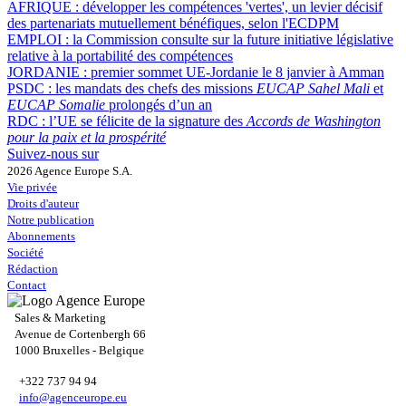
AFRIQUE :
développer les compétences 'vertes', un levier décisif
des partenariats mutuellement bénéfiques, selon l'ECDPM
EMPLOI :
la Commission consulte sur la future initiative législative
relative à la portabilité des compétences
JORDANIE :
premier sommet UE-Jordanie le 8 janvier à Amman
PSDC :
les mandats des chefs des missions
EUCAP Sahel Mali
et
EUCAP Somalie
prolongés d’un an
RDC :
l’UE se félicite de la signature des
Accords de Washington
pour la paix et la prospérité
Suivez-nous sur
2026 Agence Europe S.A.
Vie privée
Droits d'auteur
Notre publication
Abonnements
Société
Rédaction
Contact
Sales & Marketing
Avenue de Cortenbergh 66
1000 Bruxelles - Belgique
+322 737 94 94
info@agenceurope.eu