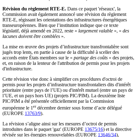
Révision du règlement RTE-E.
Dans ce paquet 'réseaux', la
Commission avait également annoncé une révision du règlement
RTE-E, régissant les orientations des infrastructures énergétiques
transeuropéennes. Bien que l’institution indique que ce texte
législatif, déjà amendé en 2022, reste «
largement valable
», «
des
lacunes doivent être comblées
».
La mise en œuvre des projets d’infrastructure transfrontalière sont
jugés trop lents, en partie à cause de la difficulté à sceller des
accords entre États membres sur le «
partage des coûts
» des projets,
et, en raison de la lenteur de l'attribution de permis pour les projets
d'infrastructure.
Cette révision vise donc à simplifier ces procédures d'octroi de
permis pour les projets d’infrastructure transfrontaliers dits d'intérêt
prioritaire (entre pays de l’UE) ou d'intérêt mutuel (entre un pays de
l’UE, et un pays hors UE) (projets PIC/PIM). La deuxième liste
PIC/PIM a été présentée officiellement par la Commission
er
européenne le 1
décembre dernier sous forme d’acte délégué
(EUROPE
13763/9
).
La révision s’aligne ainsi sur les mesures d’octroi de permis
introduites dans le paquet 'gaz' (EUROPE
13675/16
) et la directive
révisée sur les énergies renouvelables (EUROPE
13646/34
),