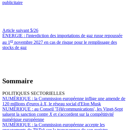
publicitaire
Article suivant
5
/26
ÉNERGIE :
l'interdiction des importations de gaz russe repoussée
er
au 1
novembre 2027 en cas de risque pour le remplissage des
stocks de gaz
Sommaire
POLITIQUES SECTORIELLES
NUMÉRIQUE :
la Commission européenne inflige une amende de
120 millions d'euros à
X
, le réseau social d'Elon Musk
NUMÉRIQUE :
au Conseil 'Télécommunications', les Vingt-Sept
saluent la sanction contre
X
et s'accordent sur la compétitivité
numérique européenne
NUMÉRIQUE :
la Commission européenne accepte les
engagements de
TikTok
sur la transparence de son registre