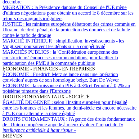
décembre
MIGRATION :
la Présidence danoise du Conseil de l'UE mène
d'ultimes négociations pour obtenir un accord le 8 décembre sur les
retours des migrants irréguliers
JUSTICE :
les ministres européens débattront des crimes commis en
Ukraine, de droit pénal, de la protection des données et de la lutte
contre le trafic de drogue
MARCHÉ INTÉRIEUR :
simplification, investissements - les
Vingt-sept poursuivent les débats sur la compétitivité
MARCHÉS PUBLICS :
la 'Confédération européenne des
constructeurs' énonce ses recommandations pour faciliter la
participation des PME à la commande publique
ÉCONOMIE - FINANCES - ENTREPRISES
ÉCONOMIE :
Friedrich Merz se lance dans une 'opération
conviction' auprès de son homologue belge, Bart De Wever
ÉCONOMIE :
la croissance du PIB à 0,3% et l'emploi à 0,2% au
troisième trimestre dans l'Eurozone
DROITS FONDAMENTAUX - SOCIÉTÉ
ÉGALITÉ DE GENRE :
selon l'Institut européen pour l’égalité
entre les hommes et les femmes, un demi-siècle est encore nécessaire
à l'UE pour atteindre la pleine égalité
DROITS FONDAMENTAUX :
l'Agence des droits fondamentaux
de l'Union européenne appelle à mieux évaluer l’impact de l'«
intelligence artificielle à haut risque
»
BRÈVES