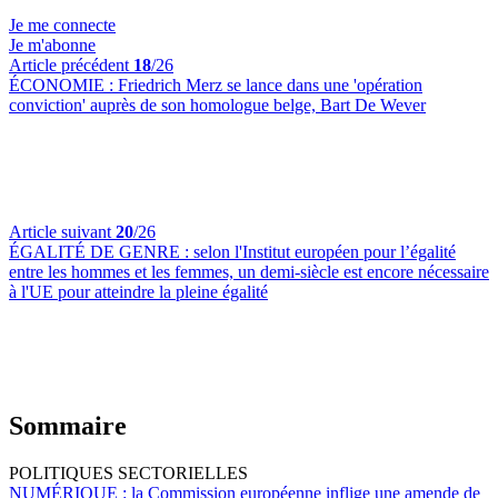
Je me connecte
Je m'abonne
Article précédent
18
/26
ÉCONOMIE :
Friedrich Merz se lance dans une 'opération
conviction' auprès de son homologue belge, Bart De Wever
Article suivant
20
/26
ÉGALITÉ DE GENRE :
selon l'Institut européen pour l’égalité
entre les hommes et les femmes, un demi-siècle est encore nécessaire
à l'UE pour atteindre la pleine égalité
Sommaire
POLITIQUES SECTORIELLES
NUMÉRIQUE :
la Commission européenne inflige une amende de