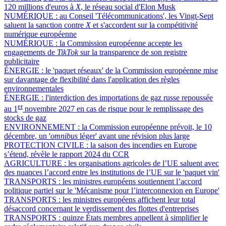
120 millions d'euros à
X
, le réseau social d'Elon Musk
NUMÉRIQUE :
au Conseil 'Télécommunications', les Vingt-Sept
saluent la sanction contre
X
et s'accordent sur la compétitivité
numérique européenne
NUMÉRIQUE :
la Commission européenne accepte les
engagements de
TikTok
sur la transparence de son registre
publicitaire
ÉNERGIE :
le 'paquet réseaux' de la Commission européenne mise
sur davantage de flexibilité dans l'application des règles
environnementales
ÉNERGIE :
l'interdiction des importations de gaz russe repoussée
er
au 1
novembre 2027 en cas de risque pour le remplissage des
stocks de gaz
ENVIRONNEMENT :
la Commission européenne prévoit, le 10
décembre, un '
omnibus
léger' avant une révision plus large
PROTECTION CIVILE :
la saison des incendies en Europe
s’étend, révèle le rapport 2024 du CCR
AGRICULTURE :
les organisations agricoles de l’UE saluent avec
des nuances l’accord entre les institutions de l’UE sur le 'paquet vin'
TRANSPORTS :
les ministres européens soutiennent l’accord
politique partiel sur le 'Mécanisme pour l’interconnexion en Europe'
TRANSPORTS :
les ministres européens affichent leur total
désaccord concernant le verdissement des flottes d'entreprises
TRANSPORTS :
quinze États membres appellent à simplifier le