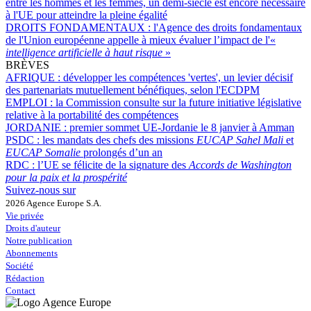
entre les hommes et les femmes, un demi-siècle est encore nécessaire
à l'UE pour atteindre la pleine égalité
DROITS FONDAMENTAUX :
l'Agence des droits fondamentaux
de l'Union européenne appelle à mieux évaluer l’impact de l'«
intelligence artificielle à haut risque
»
BRÈVES
AFRIQUE :
développer les compétences 'vertes', un levier décisif
des partenariats mutuellement bénéfiques, selon l'ECDPM
EMPLOI :
la Commission consulte sur la future initiative législative
relative à la portabilité des compétences
JORDANIE :
premier sommet UE-Jordanie le 8 janvier à Amman
PSDC :
les mandats des chefs des missions
EUCAP Sahel Mali
et
EUCAP Somalie
prolongés d’un an
RDC :
l’UE se félicite de la signature des
Accords de Washington
pour la paix et la prospérité
Suivez-nous sur
2026 Agence Europe S.A.
Vie privée
Droits d'auteur
Notre publication
Abonnements
Société
Rédaction
Contact