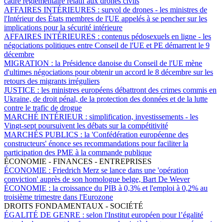
cadre réglementaire relatif aux drones civils
AFFAIRES INTÉRIEURES :
survol de drones - les ministres de
l'Intérieur des États membres de l'UE appelés à se pencher sur les
implications pour la sécurité intérieure
AFFAIRES INTÉRIEURES :
contenus pédosexuels en ligne - les
négociations politiques entre Conseil de l'UE et PE démarrent le 9
décembre
MIGRATION :
la Présidence danoise du Conseil de l'UE mène
d'ultimes négociations pour obtenir un accord le 8 décembre sur les
retours des migrants irréguliers
JUSTICE :
les ministres européens débattront des crimes commis en
Ukraine, de droit pénal, de la protection des données et de la lutte
contre le trafic de drogue
MARCHÉ INTÉRIEUR :
simplification, investissements - les
Vingt-sept poursuivent les débats sur la compétitivité
MARCHÉS PUBLICS :
la 'Confédération européenne des
constructeurs' énonce ses recommandations pour faciliter la
participation des PME à la commande publique
ÉCONOMIE - FINANCES - ENTREPRISES
ÉCONOMIE :
Friedrich Merz se lance dans une 'opération
conviction' auprès de son homologue belge, Bart De Wever
ÉCONOMIE :
la croissance du PIB à 0,3% et l'emploi à 0,2% au
troisième trimestre dans l'Eurozone
DROITS FONDAMENTAUX - SOCIÉTÉ
ÉGALITÉ DE GENRE :
selon l'Institut européen pour l’égalité