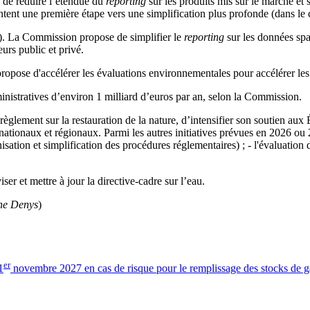
é de réduire l’étendue du
reporting
sur les produits mis sur le marché et s
t une première étape vers une simplification plus profonde (dans le ca
). La Commission propose de simplifier le
reporting
sur les données spat
eurs public et privé.
opose d'accélérer les évaluations environnementales pour accélérer les
ministratives d’environ 1 milliard d’euros par an, selon la Commission.
lement sur la restauration de la nature, d’intensifier son soutien aux É
 nationaux et régionaux. Parmi les autres initiatives prévues en 2026 ou
sation et simplification des procédures réglementaires) ; - l'évaluation de
er et mettre à jour la directive-cadre sur l’eau.
ine Denys
)
er
1
novembre 2027 en cas de risque pour le remplissage des stocks de g