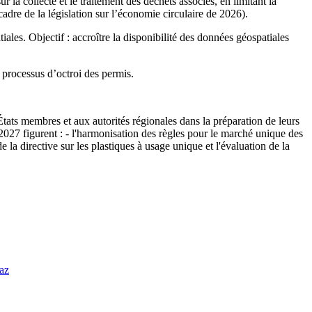
ur la collecte et le traitement des déchets associés, en limitant la
dre de la législation sur l’économie circulaire de 2026).
iales. Objectif : accroître la disponibilité des données géospatiales
 processus d’octroi des permis.
tats membres et aux autorités régionales dans la préparation de leurs
 2027 figurent : - l'harmonisation des règles pour le marché unique des
 la directive sur les plastiques à usage unique et l'évaluation de la
az