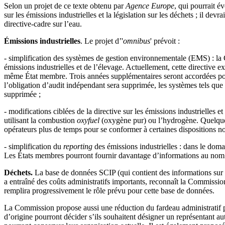
Selon un projet de ce texte obtenu par
Agence Europe
, qui pourrait é
sur les émissions industrielles et la législation sur les déchets ; il de
directive-cadre sur l’eau.
Émissions industrielles
. Le projet d’'
omnibus
' prévoit :
- simplification des systèmes de gestion environnementale (EMS) : la C
émissions industrielles et de l’élevage. Actuellement, cette directive
même État membre. Trois années supplémentaires seront accordées pour
l’obligation d’audit indépendant sera supprimée, les systèmes tels qu
supprimée ;
- modifications ciblées de la directive sur les émissions industrielles e
utilisant la combustion
oxyfuel
(oxygène pur) ou l’hydrogène. Quelques 
opérateurs plus de temps pour se conformer à certaines dispositions no
- simplification du
reporting
des émissions industrielles : dans le domai
Les États membres pourront fournir davantage d’informations au nom des
Déchets.
La base de données SCIP (qui contient des informations sur l
a entraîné des coûts administratifs importants, reconnaît la Commissio
remplira progressivement le rôle prévu pour cette base de données.
La Commission propose aussi une réduction du fardeau administratif po
d’origine pourront décider s’ils souhaitent désigner un représentant au