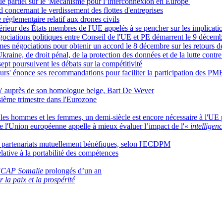
que partiel sur le 'Mécanisme pour l’interconnexion en Europe'
d concernant le verdissement des flottes d'entreprises
 réglementaire relatif aux drones civils
ntérieur des États membres de l'UE appelés à se pencher sur les implicatio
gociations politiques entre Conseil de l'UE et PE démarrent le 9 décem
es négociations pour obtenir un accord le 8 décembre sur les retours de
aine, de droit pénal, de la protection des données et de la lutte contre 
sept poursuivent les débats sur la compétitivité
eurs' énonce ses recommandations pour faciliter la participation des P
on' auprès de son homologue belge, Bart De Wever
sième trimestre dans l'Eurozone
re les hommes et les femmes, un demi-siècle est encore nécessaire à l'UE p
 l'Union européenne appelle à mieux évaluer l’impact de l'«
intelligenc
es partenariats mutuellement bénéfiques, selon l'ECDPM
elative à la portabilité des compétences
CAP Somalie
prolongés d’un an
la paix et la prospérité