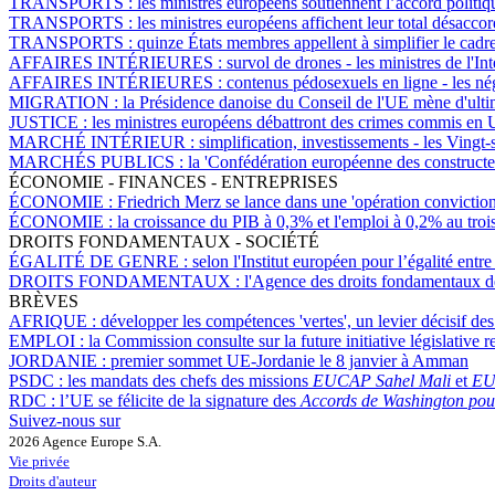
TRANSPORTS :
les ministres européens soutiennent l’accord politi
TRANSPORTS :
les ministres européens affichent leur total désaccor
TRANSPORTS :
quinze États membres appellent à simplifier le cadre
AFFAIRES INTÉRIEURES :
survol de drones - les ministres de l'I
AFFAIRES INTÉRIEURES :
contenus pédosexuels en ligne - les né
MIGRATION :
la Présidence danoise du Conseil de l'UE mène d'ultim
JUSTICE :
les ministres européens débattront des crimes commis en Ukr
MARCHÉ INTÉRIEUR :
simplification, investissements - les Vingt-
MARCHÉS PUBLICS :
la 'Confédération européenne des construct
ÉCONOMIE - FINANCES - ENTREPRISES
ÉCONOMIE :
Friedrich Merz se lance dans une 'opération convicti
ÉCONOMIE :
la croissance du PIB à 0,3% et l'emploi à 0,2% au troi
DROITS FONDAMENTAUX - SOCIÉTÉ
ÉGALITÉ DE GENRE :
selon l'Institut européen pour l’égalité ent
DROITS FONDAMENTAUX :
l'Agence des droits fondamentaux de
BRÈVES
AFRIQUE :
développer les compétences 'vertes', un levier décisif d
EMPLOI :
la Commission consulte sur la future initiative législative r
JORDANIE :
premier sommet UE-Jordanie le 8 janvier à Amman
PSDC :
les mandats des chefs des missions
EUCAP Sahel Mali
et
EU
RDC :
l’UE se félicite de la signature des
Accords de Washington pour 
Suivez-nous sur
2026 Agence Europe S.A.
Vie privée
Droits d'auteur