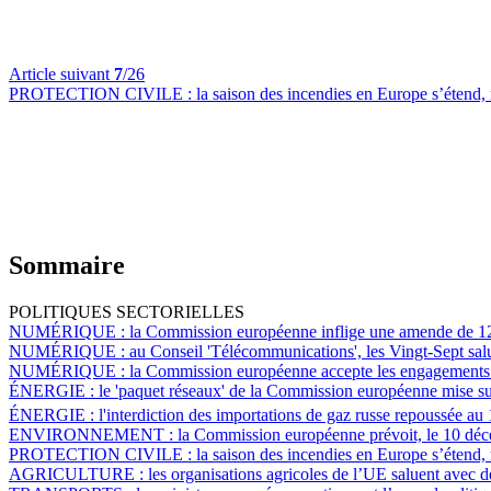
Article suivant
7
/26
PROTECTION CIVILE :
la saison des incendies en Europe s’étend
Sommaire
POLITIQUES SECTORIELLES
NUMÉRIQUE :
la Commission européenne inflige une amende de 12
NUMÉRIQUE :
au Conseil 'Télécommunications', les Vingt-Sept sal
NUMÉRIQUE :
la Commission européenne accepte les engagement
ÉNERGIE :
le 'paquet réseaux' de la Commission européenne mise sur
ÉNERGIE :
l'interdiction des importations de gaz russe repoussée au 
ENVIRONNEMENT :
la Commission européenne prévoit, le 10 déc
PROTECTION CIVILE :
la saison des incendies en Europe s’étend
AGRICULTURE :
les organisations agricoles de l’UE saluent avec de