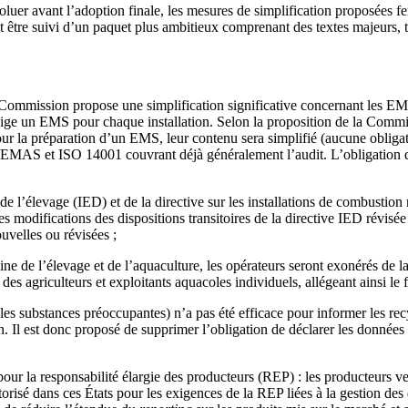
voluer avant l’adoption finale, les mesures de simplification proposées 
vrait être suivi d’un paquet plus ambitieux comprenant des textes majeurs, 
ommission propose une simplification significative concernant les EMS e
 exige un EMS pour chaque installation. Selon la proposition de la Commi
 la préparation d’un EMS, leur contenu sera simplifié (aucune obligatio
e EMAS et ISO 14001 couvrant déjà généralement l’audit. L’obligation de
t de l’élevage (IED) et de la directive sur les installations de combustio
modifications des dispositions transitoires de la directive IED révisé
uvelles ou révisées ;
ne de l’élevage et de l’aquaculture, les opérateurs seront exonérés de la 
 agriculteurs et exploitants aquacoles individuels, allégeant ainsi le f
es substances préoccupantes) n’a pas été efficace pour informer les rec
n. Il est donc proposé de supprimer l’obligation de déclarer les données
ur la responsabilité élargie des producteurs (REP) : les producteurs v
torisé dans ces États pour les exigences de la REP liées à la gestion des 