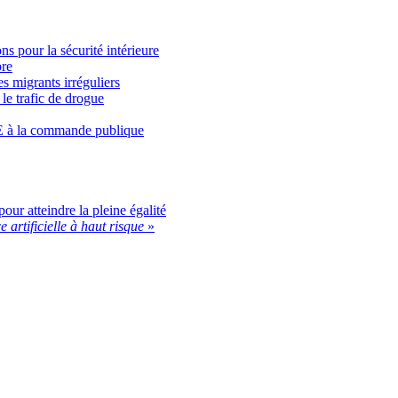
ns pour la sécurité intérieure
bre
s migrants irréguliers
le trafic de drogue
ME à la commande publique
our atteindre la pleine égalité
e artificielle à haut risque
»