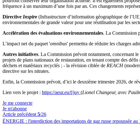
pourront conserver leur organisation actuelle. Il est également propos
fréquence à un maximum d’une fois par an. Ces changements représenten
Directive
Inspire
(Infrastructure d’information géographique de l’UE
environnementales de grande valeur pour une réutilisation par les sect
Accélération des évaluations environnementales
. La Commission pr
L’impact net du paquet '
omnibus
' permettra de réduire les charges ad
Autres initiatives
. La Commission prévoit notamment, concernant le règ
projets de plans nationaux de restauration, en tenant compte des défis
déchets et matériaux recyclés ; - la révision ciblée de
REACH
(moderni
directive sur les nitrates.
Enfin, la Commission prévoit, d’ici le deuxième trimestre 2026, de révis
Lien vers le projet :
https://aeur.eu/f/juy
(
Lionel Changeur, avec Paul
Je me connecte
Je m'abonne
Article précédent
5
/26
ÉNERGIE :
l'interdiction des importations de gaz russe repoussée au 