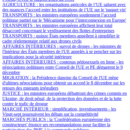
AGRICULTURE :
les organisations agricoles de l’UE saluent avec
des nuances l’accord entre les institutions de l’UE sur le 'paquet vin'
TRANSPORTS :
les ministres européens soutiennent l’accord
politique partiel sur le 'Mécanisme pour l’interconnexion en Europe'
TRANSPORTS :
les ministres européens affichent leur total
désaccord concernant le verdissement des flottes d'entreprises
TRANSPORTS :
quinze États membres appellent à simplifier le
cadre réglementaire relatif aux drones civils
AFFAIRES INTÉRIEURES :
survol de drones - les ministres de
l'Intérieur des États membres de l'UE appelés à se pencher sur les
implications pour la sécurité intérieure
AFFAIRES INTÉRIEURES :
contenus pédosexuels en ligne - les
négociations politiques entre Conseil de l'UE et PE démarrent le 9
décembre
MIGRATION :
la Présidence danoise du Conseil de l'UE mène
d'ultimes négociations pour obtenir un accord le 8 décembre sur les
retours des migrants irréguliers
JUSTICE :
les ministres européens débattront des crimes commis en
Ukraine, de droit pénal, de la protection des données et de la lutte
contre le trafic de drogue
MARCHÉ INTÉRIEUR :
simplification, investissements - les
Vingt-sept poursuivent les débats sur la compétitivité
MARCHÉS PUBLICS :
la 'Confédération européenne des
constructeurs' énonce ses recommandations pour faciliter la
participation des PME à la commande publique