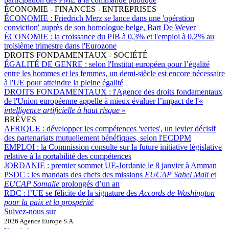
ÉCONOMIE - FINANCES - ENTREPRISES
ÉCONOMIE :
Friedrich Merz se lance dans une 'opération
conviction' auprès de son homologue belge, Bart De Wever
ÉCONOMIE :
la croissance du PIB à 0,3% et l'emploi à 0,2% au
troisième trimestre dans l'Eurozone
DROITS FONDAMENTAUX - SOCIÉTÉ
ÉGALITÉ DE GENRE :
selon l'Institut européen pour l’égalité
entre les hommes et les femmes, un demi-siècle est encore nécessaire
à l'UE pour atteindre la pleine égalité
DROITS FONDAMENTAUX :
l'Agence des droits fondamentaux
de l'Union européenne appelle à mieux évaluer l’impact de l'«
intelligence artificielle à haut risque
»
BRÈVES
AFRIQUE :
développer les compétences 'vertes', un levier décisif
des partenariats mutuellement bénéfiques, selon l'ECDPM
EMPLOI :
la Commission consulte sur la future initiative législative
relative à la portabilité des compétences
JORDANIE :
premier sommet UE-Jordanie le 8 janvier à Amman
PSDC :
les mandats des chefs des missions
EUCAP Sahel Mali
et
EUCAP Somalie
prolongés d’un an
RDC :
l’UE se félicite de la signature des
Accords de Washington
pour la paix et la prospérité
Suivez-nous sur
2026 Agence Europe S.A.