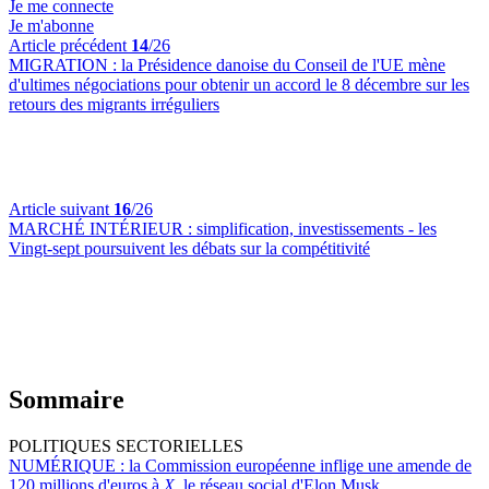
Je me connecte
Je m'abonne
Article précédent
14
/26
MIGRATION :
la Présidence danoise du Conseil de l'UE mène
d'ultimes négociations pour obtenir un accord le 8 décembre sur les
retours des migrants irréguliers
Article suivant
16
/26
MARCHÉ INTÉRIEUR :
simplification, investissements - les
Vingt-sept poursuivent les débats sur la compétitivité
Sommaire
POLITIQUES SECTORIELLES
NUMÉRIQUE :
la Commission européenne inflige une amende de
120 millions d'euros à
X
, le réseau social d'Elon Musk