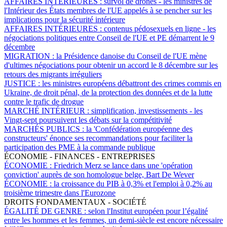
AFFAIRES INTÉRIEURES :
survol de drones - les ministres de
l'Intérieur des États membres de l'UE appelés à se pencher sur les
implications pour la sécurité intérieure
AFFAIRES INTÉRIEURES :
contenus pédosexuels en ligne - les
négociations politiques entre Conseil de l'UE et PE démarrent le 9
décembre
MIGRATION :
la Présidence danoise du Conseil de l'UE mène
d'ultimes négociations pour obtenir un accord le 8 décembre sur les
retours des migrants irréguliers
JUSTICE :
les ministres européens débattront des crimes commis en
Ukraine, de droit pénal, de la protection des données et de la lutte
contre le trafic de drogue
MARCHÉ INTÉRIEUR :
simplification, investissements - les
Vingt-sept poursuivent les débats sur la compétitivité
MARCHÉS PUBLICS :
la 'Confédération européenne des
constructeurs' énonce ses recommandations pour faciliter la
participation des PME à la commande publique
ÉCONOMIE - FINANCES - ENTREPRISES
ÉCONOMIE :
Friedrich Merz se lance dans une 'opération
conviction' auprès de son homologue belge, Bart De Wever
ÉCONOMIE :
la croissance du PIB à 0,3% et l'emploi à 0,2% au
troisième trimestre dans l'Eurozone
DROITS FONDAMENTAUX - SOCIÉTÉ
ÉGALITÉ DE GENRE :
selon l'Institut européen pour l’égalité
entre les hommes et les femmes, un demi-siècle est encore nécessaire