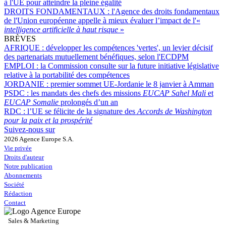
à l'UE pour atteindre la pleine égalité
DROITS FONDAMENTAUX :
l'Agence des droits fondamentaux
de l'Union européenne appelle à mieux évaluer l’impact de l'«
intelligence artificielle à haut risque
»
BRÈVES
AFRIQUE :
développer les compétences 'vertes', un levier décisif
des partenariats mutuellement bénéfiques, selon l'ECDPM
EMPLOI :
la Commission consulte sur la future initiative législative
relative à la portabilité des compétences
JORDANIE :
premier sommet UE-Jordanie le 8 janvier à Amman
PSDC :
les mandats des chefs des missions
EUCAP Sahel Mali
et
EUCAP Somalie
prolongés d’un an
RDC :
l’UE se félicite de la signature des
Accords de Washington
pour la paix et la prospérité
Suivez-nous sur
2026 Agence Europe S.A.
Vie privée
Droits d'auteur
Notre publication
Abonnements
Société
Rédaction
Contact
Sales & Marketing