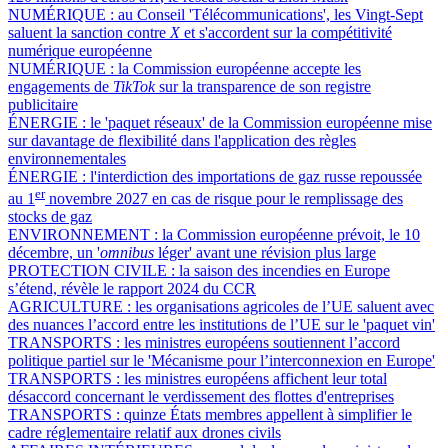
NUMÉRIQUE :
au Conseil 'Télécommunications', les Vingt-Sept
saluent la sanction contre
X
et s'accordent sur la compétitivité
numérique européenne
NUMÉRIQUE :
la Commission européenne accepte les
engagements de
TikTok
sur la transparence de son registre
publicitaire
ÉNERGIE :
le 'paquet réseaux' de la Commission européenne mise
sur davantage de flexibilité dans l'application des règles
environnementales
ÉNERGIE :
l'interdiction des importations de gaz russe repoussée
er
au 1
novembre 2027 en cas de risque pour le remplissage des
stocks de gaz
ENVIRONNEMENT :
la Commission européenne prévoit, le 10
décembre, un '
omnibus
léger' avant une révision plus large
PROTECTION CIVILE :
la saison des incendies en Europe
s’étend, révèle le rapport 2024 du CCR
AGRICULTURE :
les organisations agricoles de l’UE saluent avec
des nuances l’accord entre les institutions de l’UE sur le 'paquet vin'
TRANSPORTS :
les ministres européens soutiennent l’accord
politique partiel sur le 'Mécanisme pour l’interconnexion en Europe'
TRANSPORTS :
les ministres européens affichent leur total
désaccord concernant le verdissement des flottes d'entreprises
TRANSPORTS :
quinze États membres appellent à simplifier le
cadre réglementaire relatif aux drones civils