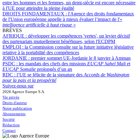
entre les hommes et les femmes, un demi-siècle est encore nécessaire
à l'UE pour atteindre la pleine égalité
DROITS FONDAMENTAUX :
l'Agence des droits fondamentaux
de l'Union européenne appelle à mieux évaluer l’impact de l'«
intelligence artificielle à haut risque
»
BRÈVES
AFRIQUE :
développer les compétences 'vertes', un levier décisif
des partenariats mutuellement bénéfiques, selon l'ECDPM
EMPLOI :
la Commission consulte sur la future initiative législative
relative à la portabilité des compétences
JORDANIE :
premier sommet UE-Jordanie le 8 janvier à Amman
PSDC :
les mandats des chefs des missions
EUCAP Sahel Mali
et
EUCAP Somalie
prolongés d’un an
RDC :
l’UE se félicite de la signature des
Accords de Washington
pour la paix et la prospérité
Suivez-nous sur
2026 Agence Europe S.A.
Vie privée
Droits d'auteur
Notre publication
Abonnements
Société
Rédaction
Contact