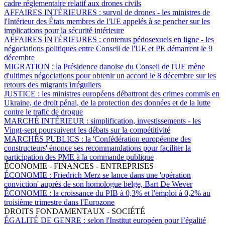
cadre réglementaire relatif aux drones civils
AFFAIRES INTÉRIEURES :
survol de drones - les ministres de
l'Intérieur des États membres de l'UE appelés à se pencher sur les
implications pour la sécurité intérieure
AFFAIRES INTÉRIEURES :
contenus pédosexuels en ligne - les
négociations politiques entre Conseil de l'UE et PE démarrent le 9
décembre
MIGRATION :
la Présidence danoise du Conseil de l'UE mène
d'ultimes négociations pour obtenir un accord le 8 décembre sur les
retours des migrants irréguliers
JUSTICE :
les ministres européens débattront des crimes commis en
Ukraine, de droit pénal, de la protection des données et de la lutte
contre le trafic de drogue
MARCHÉ INTÉRIEUR :
simplification, investissements - les
Vingt-sept poursuivent les débats sur la compétitivité
MARCHÉS PUBLICS :
la 'Confédération européenne des
constructeurs' énonce ses recommandations pour faciliter la
participation des PME à la commande publique
ÉCONOMIE - FINANCES - ENTREPRISES
ÉCONOMIE :
Friedrich Merz se lance dans une 'opération
conviction' auprès de son homologue belge, Bart De Wever
ÉCONOMIE :
la croissance du PIB à 0,3% et l'emploi à 0,2% au
troisième trimestre dans l'Eurozone
DROITS FONDAMENTAUX - SOCIÉTÉ
ÉGALITÉ DE GENRE :
selon l'Institut européen pour l’égalité