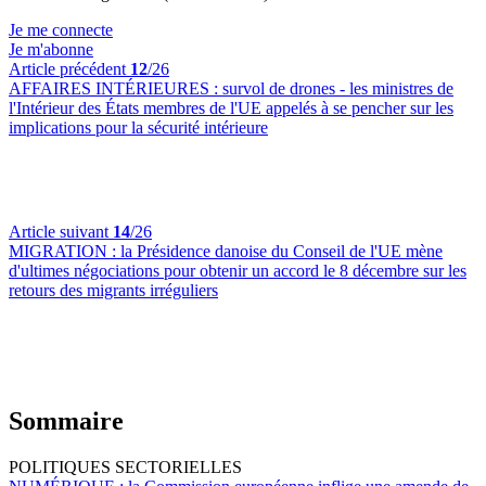
Je me connecte
Je m'abonne
Article précédent
12
/26
AFFAIRES INTÉRIEURES :
survol de drones - les ministres de
l'Intérieur des États membres de l'UE appelés à se pencher sur les
implications pour la sécurité intérieure
Article suivant
14
/26
MIGRATION :
la Présidence danoise du Conseil de l'UE mène
d'ultimes négociations pour obtenir un accord le 8 décembre sur les
retours des migrants irréguliers
Sommaire
POLITIQUES SECTORIELLES