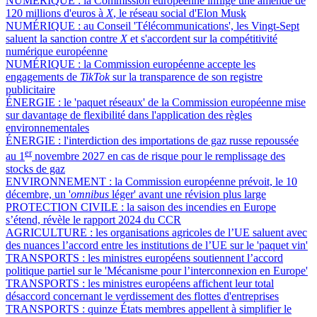
NUMÉRIQUE :
la Commission européenne inflige une amende de
120 millions d'euros à
X
, le réseau social d'Elon Musk
NUMÉRIQUE :
au Conseil 'Télécommunications', les Vingt-Sept
saluent la sanction contre
X
et s'accordent sur la compétitivité
numérique européenne
NUMÉRIQUE :
la Commission européenne accepte les
engagements de
TikTok
sur la transparence de son registre
publicitaire
ÉNERGIE :
le 'paquet réseaux' de la Commission européenne mise
sur davantage de flexibilité dans l'application des règles
environnementales
ÉNERGIE :
l'interdiction des importations de gaz russe repoussée
er
au 1
novembre 2027 en cas de risque pour le remplissage des
stocks de gaz
ENVIRONNEMENT :
la Commission européenne prévoit, le 10
décembre, un '
omnibus
léger' avant une révision plus large
PROTECTION CIVILE :
la saison des incendies en Europe
s’étend, révèle le rapport 2024 du CCR
AGRICULTURE :
les organisations agricoles de l’UE saluent avec
des nuances l’accord entre les institutions de l’UE sur le 'paquet vin'
TRANSPORTS :
les ministres européens soutiennent l’accord
politique partiel sur le 'Mécanisme pour l’interconnexion en Europe'
TRANSPORTS :
les ministres européens affichent leur total
désaccord concernant le verdissement des flottes d'entreprises
TRANSPORTS :
quinze États membres appellent à simplifier le