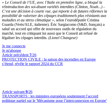
«
Le Conseil de l’UE, avec l’Italie en première ligne, a bloqué la
réintroduction des soi-disant variétés interdites (Clinton, Noah...) -
C’est une décision à courte vue, qui reporte à de futures réformes la
possibilité de valoriser des cépages traditionnels plus résistants aux
maladies et au stress climatique
», selon l’eurodéputée Cristina
Guarda (Verts/ALE, italienne). Éric Sargiacomo (S&D, français) a
salué un accord qui offre de nouveaux outils de régulation du
marché, tout en critiquant lui aussi que le Conseil ait refusé de
légaliser les cépages interdits.
(Lionel Changeur)
Je me connecte
Je m'abonne
Article précédent
7
/26
PROTECTION CIVILE :
la saison des incendies en Europe
s’étend, révèle le rapport 2024 du CCR
Article suivant
9
/26
TRANSPORTS :
les ministres européens soutiennent l’accord
politique partiel sur le 'Mécanisme pour l’interconnexion en Europe'