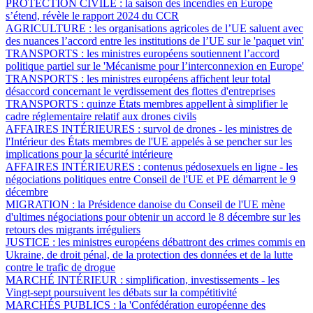
PROTECTION CIVILE :
la saison des incendies en Europe
s’étend, révèle le rapport 2024 du CCR
AGRICULTURE :
les organisations agricoles de l’UE saluent avec
des nuances l’accord entre les institutions de l’UE sur le 'paquet vin'
TRANSPORTS :
les ministres européens soutiennent l’accord
politique partiel sur le 'Mécanisme pour l’interconnexion en Europe'
TRANSPORTS :
les ministres européens affichent leur total
désaccord concernant le verdissement des flottes d'entreprises
TRANSPORTS :
quinze États membres appellent à simplifier le
cadre réglementaire relatif aux drones civils
AFFAIRES INTÉRIEURES :
survol de drones - les ministres de
l'Intérieur des États membres de l'UE appelés à se pencher sur les
implications pour la sécurité intérieure
AFFAIRES INTÉRIEURES :
contenus pédosexuels en ligne - les
négociations politiques entre Conseil de l'UE et PE démarrent le 9
décembre
MIGRATION :
la Présidence danoise du Conseil de l'UE mène
d'ultimes négociations pour obtenir un accord le 8 décembre sur les
retours des migrants irréguliers
JUSTICE :
les ministres européens débattront des crimes commis en
Ukraine, de droit pénal, de la protection des données et de la lutte
contre le trafic de drogue
MARCHÉ INTÉRIEUR :
simplification, investissements - les
Vingt-sept poursuivent les débats sur la compétitivité
MARCHÉS PUBLICS :
la 'Confédération européenne des