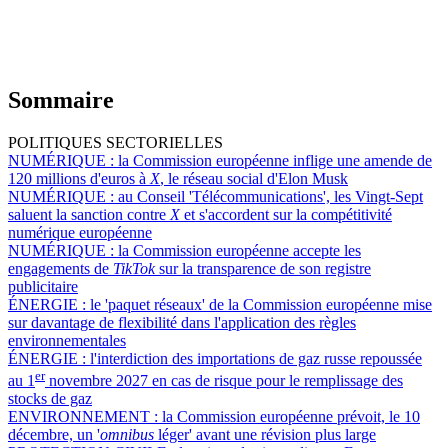
Sommaire
POLITIQUES SECTORIELLES
NUMÉRIQUE :
la Commission européenne inflige une amende de
120 millions d'euros à
X
, le réseau social d'Elon Musk
NUMÉRIQUE :
au Conseil 'Télécommunications', les Vingt-Sept
saluent la sanction contre
X
et s'accordent sur la compétitivité
numérique européenne
NUMÉRIQUE :
la Commission européenne accepte les
engagements de
TikTok
sur la transparence de son registre
publicitaire
ÉNERGIE :
le 'paquet réseaux' de la Commission européenne mise
sur davantage de flexibilité dans l'application des règles
environnementales
ÉNERGIE :
l'interdiction des importations de gaz russe repoussée
er
au 1
novembre 2027 en cas de risque pour le remplissage des
stocks de gaz
ENVIRONNEMENT :
la Commission européenne prévoit, le 10
décembre, un '
omnibus
léger' avant une révision plus large