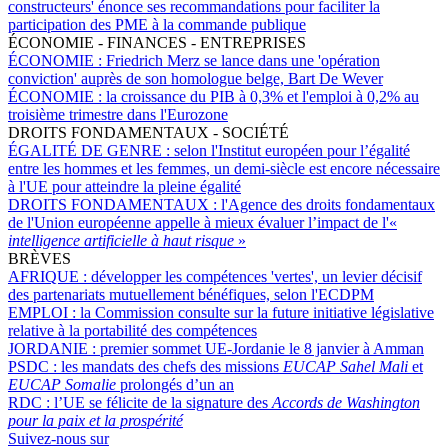
constructeurs' énonce ses recommandations pour faciliter la
participation des PME à la commande publique
ÉCONOMIE - FINANCES - ENTREPRISES
ÉCONOMIE :
Friedrich Merz se lance dans une 'opération
conviction' auprès de son homologue belge, Bart De Wever
ÉCONOMIE :
la croissance du PIB à 0,3% et l'emploi à 0,2% au
troisième trimestre dans l'Eurozone
DROITS FONDAMENTAUX - SOCIÉTÉ
ÉGALITÉ DE GENRE :
selon l'Institut européen pour l’égalité
entre les hommes et les femmes, un demi-siècle est encore nécessaire
à l'UE pour atteindre la pleine égalité
DROITS FONDAMENTAUX :
l'Agence des droits fondamentaux
de l'Union européenne appelle à mieux évaluer l’impact de l'«
intelligence artificielle à haut risque
»
BRÈVES
AFRIQUE :
développer les compétences 'vertes', un levier décisif
des partenariats mutuellement bénéfiques, selon l'ECDPM
EMPLOI :
la Commission consulte sur la future initiative législative
relative à la portabilité des compétences
JORDANIE :
premier sommet UE-Jordanie le 8 janvier à Amman
PSDC :
les mandats des chefs des missions
EUCAP Sahel Mali
et
EUCAP Somalie
prolongés d’un an
RDC :
l’UE se félicite de la signature des
Accords de Washington
pour la paix et la prospérité
Suivez-nous sur