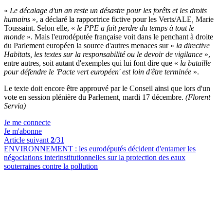
«
Le décalage d'un an reste un désastre pour les forêts et les droits
humains
», a déclaré la rapportrice fictive pour les Verts/ALE
,
Marie
Toussaint. Selon elle, «
le PPE a fait perdre du temps à tout le
monde
». Mais l'eurodéputée française voit dans le penchant à droite
du Parlement européen la source d'autres menaces sur «
la directive
Habitats, les textes sur la responsabilité ou le devoir de vigilance
»,
entre autres, soit autant d'exemples qui lui font dire que «
la bataille
pour défendre le 'Pacte vert européen' est loin d'être terminée
».
Le texte doit encore être approuvé par le Conseil ainsi que lors d'un
vote en session plénière du Parlement, mardi 17 décembre.
(Florent
Servia)
Je me connecte
Je m'abonne
Article suivant
2
/31
ENVIRONNEMENT :
les eurodéputés décident d'entamer les
négociations interinstitutionnelles sur la protection des eaux
souterraines contre la pollution