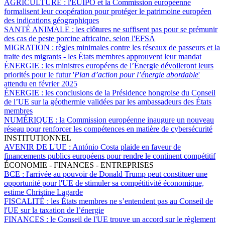
AGRICULTURE :
l'EUIPO et la Commission européenne
formalisent leur coopération pour protéger le patrimoine européen
des indications géographiques
SANTÉ ANIMALE :
les clôtures ne suffisent pas pour se prémunir
des cas de peste porcine africaine, selon l'EFSA
MIGRATION :
règles minimales contre les réseaux de passeurs et la
traite des migrants - les États membres approuvent leur mandat
ÉNERGIE :
les ministres européens de l’Énergie dévoileront leurs
priorités pour le futur '
Plan d’action pour l’énergie abordable
'
attendu en février 2025
ÉNERGIE :
les conclusions de la Présidence hongroise du Conseil
de l’UE sur la géothermie validées par les ambassadeurs des États
membres
NUMÉRIQUE :
la Commission européenne inaugure un nouveau
réseau pour renforcer les compétences en matière de cybersécurité
INSTITUTIONNEL
AVENIR DE L'UE :
António Costa plaide en faveur de
financements publics européens pour rendre le continent compétitif
ÉCONOMIE - FINANCES - ENTREPRISES
BCE :
l'arrivée au pouvoir de Donald Trump peut constituer une
opportunité pour l'UE de stimuler sa compétitivité économique,
estime Christine Lagarde
FISCALITÉ :
les États membres ne s’entendent pas au Conseil de
l'UE sur la taxation de l’énergie
FINANCES :
le Conseil de l'UE trouve un accord sur le règlement