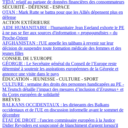
'FIDA' relatif au partage de données financières des consommateurs
SÉCURITÉ - DÉFENSE - ESPACE
OTAN :
Mark Rutte se battra pour que les Alliés dépensent plus en
défense
ACTION EXTÉRIEURE
AIDE HUMANITAIRE :
l'humanitaire Jean Egeland exhorte le PE
à ne pas se fier aux sources d'information «
propagandistes
» du
Proche-Orient
AFGHANISTAN :
l'UE appelle les talibans à revenir sur leur
décision de suspendre toute formation médicale des femmes et des
jeunes filles
CONSEIL DE L'EUROPE
GÉORGIE :
Le Secrétaire général du Conseil de l’Europe reste
déterminé à soutenir les aspirations européennes de la Géorgie et
annonce une visite dans le pays
ÉDUCATION - JEUNESSE - CULTURE - SPORT
CULTURE :
semaine des droits des personnes handicapées au PE -
M.Teutsch détaille l’impact des mesures d’inclusion d’
Erasmus+
et
du Corps européen de solidarité
BRÈVES
BALKANS OCCIDENTAUX :
les dirigeants des Balkans
occidentaux et de l'UE en discussion informelle avant le sommet de
décembre
ÉTAT DE DROIT :
l'ancien commissaire européen à la Justice
Didier Reynders est soupçonné de blanchiment d'argent lorsqu'il