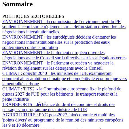
Sommaire
POLITIQUES SECTORIELLES
ENVIRONNEMENT :
la commission de l'environnement du PE
soutient l'accord sur le règlement sur la déforestation obtenu lors des
négociations interstitutionnelles
ENVIRONNEMENT :
les eurodéputés décident d'entamer les
négociations interinstitutionnelles sur la protection des eaux
souterraines contre la pollution
ENVIRONNEMENT :
le Parlement européen ouvre les
négociations avec le Conseil sur la directive sur les allégations vertes
ENVIRONNEMENT :
le Parlement européen va négocier la
révision du règlement sur les détergents avec le Conseil
CLIMAT :
objectif 2040 - les ministres de l'UE examineront
comment allier ambition climatique et compétitivité économique vers
la neutralité carbone
CLIMAT :
'ETS2'
-
la Commission européenne fixe le plafond de
quotas 2027 de l'UE pour les bâtiments, le transport routier et la
petite industrie
TRANSPORTS :
déchéance du droit de conduire et droits des
passagers au programme des ministres de l’UE
AGRICULTURE :
PAC post-2027, bioéconomie et multiples
'points divers' au programme de la réunion des ministres européens
les 9 et 10 décembre