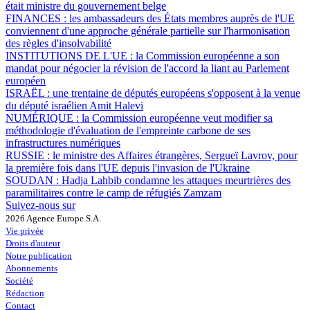
était ministre du gouvernement belge
FINANCES :
les ambassadeurs des États membres auprès de l'UE
conviennent d'une approche générale partielle sur l'harmonisation
des règles d'insolvabilité
INSTITUTIONS DE L'UE :
la Commission européenne a son
mandat pour négocier la révision de l'accord la liant au Parlement
européen
ISRAËL :
une trentaine de députés européens s'opposent à la venue
du député israélien Amit Halevi
NUMÉRIQUE :
la Commission européenne veut modifier sa
méthodologie d'évaluation de l'empreinte carbone de ses
infrastructures numériques
RUSSIE :
le ministre des Affaires étrangères, Sergueï Lavrov, pour
la première fois dans l'UE depuis l'invasion de l'Ukraine
SOUDAN :
Hadja Lahbib condamne les attaques meurtrières des
paramilitaires contre le camp de réfugiés Zamzam
Suivez-nous sur
2026 Agence Europe S.A.
Vie privée
Droits d'auteur
Notre publication
Abonnements
Société
Rédaction
Contact