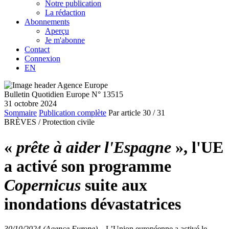
Notre publication
La rédaction
Abonnements
Aperçu
Je m'abonne
Contact
Connexion
EN
Bulletin Quotidien Europe N° 13515
31 octobre 2024
Sommaire
Publication complète
Par article
30
/ 31
BRÈVES /
Protection civile
«
prête à aider l'Espagne
», l'UE
a activé son programme
Copernicus
suite aux
inondations dévastatrices
30/10/2024 (Agence Europe)
–
L’Union européenne a activé le