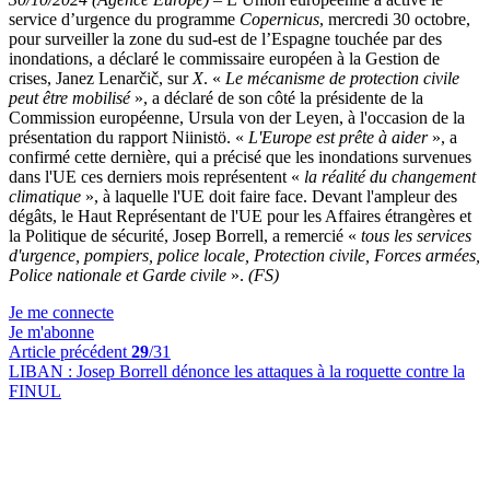
service d’urgence du programme
Copernicus
, mercredi 30 octobre,
pour surveiller la zone du sud-est de l’Espagne touchée par des
inondations, a déclaré le commissaire européen à la Gestion de
crises, Janez Lenarčič, sur
X
. «
Le mécanisme de protection civile
peut être mobilisé
», a déclaré de son côté la présidente de la
Commission européenne, Ursula von der Leyen, à l'occasion de la
présentation du rapport Niinistö. «
L'
Europe est prête à aider
», a
confirmé cette dernière, qui a précisé que les inondations survenues
dans l'UE ces derniers mois représentent «
la réalité du changement
climatique
», à laquelle l'UE doit faire face. Devant l'ampleur des
dégâts, le Haut Représentant de l'UE pour les Affaires étrangères et
la Politique de sécurité, Josep Borrell, a remercié «
tous les services
d'urgence, pompiers, police locale, Protection civile, Forces armées,
Police nationale et Garde civile
».
(FS)
Je me connecte
Je m'abonne
Article précédent
29
/31
LIBAN :
Josep Borrell dénonce les attaques à la roquette contre la
FINUL