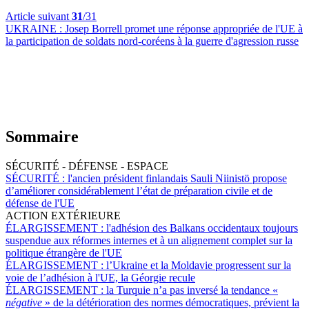
Article suivant
31
/31
UKRAINE :
Josep Borrell promet une réponse appropriée de l'UE à
la participation de soldats nord-coréens à la guerre d'agression russe
Sommaire
SÉCURITÉ - DÉFENSE - ESPACE
SÉCURITÉ :
l'ancien président finlandais Sauli Niinistö propose
d’améliorer considérablement l’état de préparation civile et de
défense de l'UE
ACTION EXTÉRIEURE
ÉLARGISSEMENT :
l'adhésion des Balkans occidentaux toujours
suspendue aux réformes internes et à un alignement complet sur la
politique étrangère de l'UE
ÉLARGISSEMENT :
l’Ukraine et la Moldavie progressent sur la
voie de l’adhésion à l'UE, la Géorgie recule
ÉLARGISSEMENT :
la Turquie n’a pas inversé la tendance «
négative
» de la détérioration des normes démocratiques, prévient la