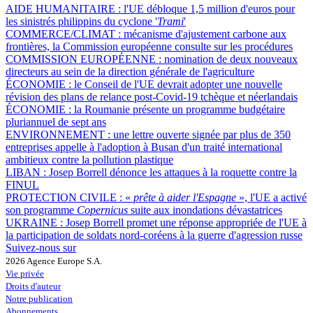
AIDE HUMANITAIRE :
l'UE débloque 1,5 million d'euros pour
les sinistrés philippins du cyclone '
Trami
'
COMMERCE/CLIMAT :
mécanisme d'ajustement carbone aux
frontières, la Commission européenne consulte sur les procédures
COMMISSION EUROPÉENNE :
nomination de deux nouveaux
directeurs au sein de la direction générale de l'agriculture
ÉCONOMIE :
le Conseil de l'UE devrait adopter une nouvelle
révision des plans de relance post-Covid-19 tchèque et néerlandais
ÉCONOMIE :
la Roumanie présente un programme budgétaire
pluriannuel de sept ans
ENVIRONNEMENT :
une lettre ouverte signée par plus de 350
entreprises appelle à l'adoption à Busan d'un traité international
ambitieux contre la pollution plastique
LIBAN :
Josep Borrell dénonce les attaques à la roquette contre la
FINUL
PROTECTION CIVILE :
«
prête à aider l'Espagne
», l'UE a activé
son programme
Copernicus
suite aux inondations dévastatrices
UKRAINE :
Josep Borrell promet une réponse appropriée de l'UE à
la participation de soldats nord-coréens à la guerre d'agression russe
Suivez-nous sur
2026 Agence Europe S.A.
Vie privée
Droits d'auteur
Notre publication
Abonnements