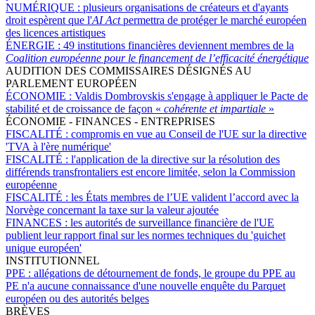
NUMÉRIQUE :
plusieurs organisations de créateurs et d'ayants
droit espèrent que l'
AI Act
permettra de protéger le marché européen
des licences artistiques
ÉNERGIE :
49 institutions financières deviennent membres de la
Coalition européenne pour le financement de l’efficacité énergétique
AUDITION DES COMMISSAIRES DÉSIGNÉS AU
PARLEMENT EUROPÉEN
ÉCONOMIE :
Valdis Dombrovskis s'engage à appliquer le Pacte de
stabilité et de croissance de façon «
cohérente et impartiale
»
ÉCONOMIE - FINANCES - ENTREPRISES
FISCALITÉ :
compromis en vue au Conseil de l'UE sur la directive
'TVA à l'ère numérique'
FISCALITÉ :
l'application de la directive sur la résolution des
différends transfrontaliers est encore limitée, selon la Commission
européenne
FISCALITÉ :
les États membres de l’UE valident l’accord avec la
Norvège concernant la taxe sur la valeur ajoutée
FINANCES :
les autorités de surveillance financière de l'UE
publient leur rapport final sur les normes techniques du 'guichet
unique européen'
INSTITUTIONNEL
PPE :
allégations de détournement de fonds, le groupe du PPE au
PE n'a aucune connaissance d'une nouvelle enquête du Parquet
européen ou des autorités belges
BRÈVES