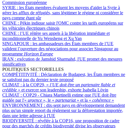
Commission européenne
SYRIE :
les États membres évaluent les moyens d'aider la Syrie à
gérer les afflux de réfugiés, sans légitimer le régime ni considérer le
pays comme étant sûr
CHINE :
Pékin indique saisir l'OMC contre les tarifs européens sur
les véhicules électriques chinois
CHINE :
l’UE réitère ses appels à la libération immédiate et
inconditionnelle de Yu Wensheng et Xu Yan
SINGAPOUR :
les ambassadeurs des États membres de l’UE
valident l’ouverture des négociations pour associer Singapour au
programme
Horizon Europe
IRAN :
exécution de Jamshid Sharmahd, l'UE promet des mesures
significatives
POLITIQUES SECTORIELLES
COMPÉTITIVITÉ :
Déclaration de Budapest, les États membres ne
se satisfont pas du dernier texte proposé
CLIMAT :
à la COP29, «
l’UE doit être un partenaire fiable et
crédible
» et exercer son leadership, exhorte Isabella Lövin
CLIMAT :
COP29 - Chiara Martinelli estime que l'UE doit être
guidée par l'«
urgence
», le «
partenariat
» et la «
cohérence
»
ENVIRONNEMENT :
dix-sept pays en développement demandent
plus qu'un simple report du règlement sur la déforestation importée,
dans une lettre adresse à l'UE
BIODIVERSITÉ :
révélée à la COP16, une proposition de cadre
pour des marchés de crédits biodiversité divise les observateurs