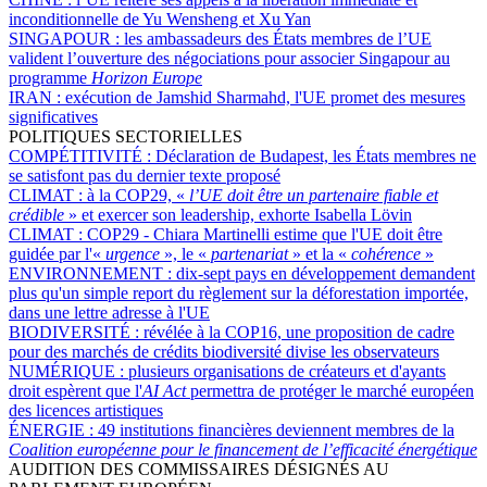
inconditionnelle de Yu Wensheng et Xu Yan
SINGAPOUR :
les ambassadeurs des États membres de l’UE
valident l’ouverture des négociations pour associer Singapour au
programme
Horizon Europe
IRAN :
exécution de Jamshid Sharmahd, l'UE promet des mesures
significatives
POLITIQUES SECTORIELLES
COMPÉTITIVITÉ :
Déclaration de Budapest, les États membres ne
se satisfont pas du dernier texte proposé
CLIMAT :
à la COP29, «
l’UE doit être un partenaire fiable et
crédible
» et exercer son leadership, exhorte Isabella Lövin
CLIMAT :
COP29 - Chiara Martinelli estime que l'UE doit être
guidée par l'«
urgence
», le «
partenariat
» et la «
cohérence
»
ENVIRONNEMENT :
dix-sept pays en développement demandent
plus qu'un simple report du règlement sur la déforestation importée,
dans une lettre adresse à l'UE
BIODIVERSITÉ :
révélée à la COP16, une proposition de cadre
pour des marchés de crédits biodiversité divise les observateurs
NUMÉRIQUE :
plusieurs organisations de créateurs et d'ayants
droit espèrent que l'
AI Act
permettra de protéger le marché européen
des licences artistiques
ÉNERGIE :
49 institutions financières deviennent membres de la
Coalition européenne pour le financement de l’efficacité énergétique
AUDITION DES COMMISSAIRES DÉSIGNÉS AU