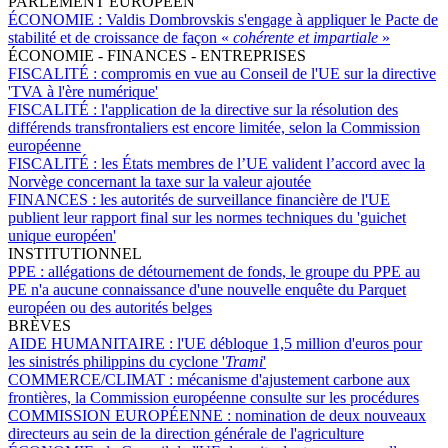
PARLEMENT EUROPÉEN
ÉCONOMIE :
Valdis Dombrovskis s'engage à appliquer le Pacte de
stabilité et de croissance de façon «
cohérente et impartiale
»
ÉCONOMIE - FINANCES - ENTREPRISES
FISCALITÉ :
compromis en vue au Conseil de l'UE sur la directive
'TVA à l'ère numérique'
FISCALITÉ :
l'application de la directive sur la résolution des
différends transfrontaliers est encore limitée, selon la Commission
européenne
FISCALITÉ :
les États membres de l’UE valident l’accord avec la
Norvège concernant la taxe sur la valeur ajoutée
FINANCES :
les autorités de surveillance financière de l'UE
publient leur rapport final sur les normes techniques du 'guichet
unique européen'
INSTITUTIONNEL
PPE :
allégations de détournement de fonds, le groupe du PPE au
PE n'a aucune connaissance d'une nouvelle enquête du Parquet
européen ou des autorités belges
BRÈVES
AIDE HUMANITAIRE :
l'UE débloque 1,5 million d'euros pour
les sinistrés philippins du cyclone '
Trami
'
COMMERCE/CLIMAT :
mécanisme d'ajustement carbone aux
frontières, la Commission européenne consulte sur les procédures
COMMISSION EUROPÉENNE :
nomination de deux nouveaux
directeurs au sein de la direction générale de l'agriculture