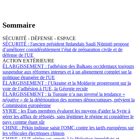
Sommaire
SÉCURITÉ - DÉFENSE - ESPACE
SÉCURITÉ :
l'ancien président finlandais Sauli Niinistö propose
d’améliorer considérablement l’état de préparation civile et de
défense de l'UE
ACTION EXTÉRIEURE
ÉLARGISSEMENT :
l'adhésion des Balkans occidentaux toujours
suspendue aux réformes internes et à un alignement complet sur la
politique étrangère de l'UE
ÉLARGISSEMENT :
l’Ukraine et la Moldavie progressent sur la
voie de l’adhésion à l'UE, la Géorgie recule
ÉLARGISSEMENT :
la Turquie n’a pas inversé la tendance «
négative
» de la détérioration des normes démocratiques, prévient la
Commission européenne
SYRIE :
les États membres évaluent les moyens d'aider la Syrie à
gérer les afflux de réfugiés, sans légitimer le régime ni considérer le
pays comme étant sûr
CHINE :
Pékin indique saisir l'OMC contre les tarifs européens sur
les véhicules électriques chinois
CHINE :
l’UE réitère ses appels à la libération immédiate et