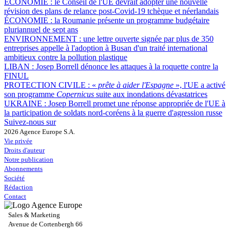
ÉCONOMIE :
le Conseil de l'UE devrait adopter une nouvelle
révision des plans de relance post-Covid-19 tchèque et néerlandais
ÉCONOMIE :
la Roumanie présente un programme budgétaire
pluriannuel de sept ans
ENVIRONNEMENT :
une lettre ouverte signée par plus de 350
entreprises appelle à l'adoption à Busan d'un traité international
ambitieux contre la pollution plastique
LIBAN :
Josep Borrell dénonce les attaques à la roquette contre la
FINUL
PROTECTION CIVILE :
«
prête à aider l'Espagne
», l'UE a activé
son programme
Copernicus
suite aux inondations dévastatrices
UKRAINE :
Josep Borrell promet une réponse appropriée de l'UE à
la participation de soldats nord-coréens à la guerre d'agression russe
Suivez-nous sur
2026 Agence Europe S.A.
Vie privée
Droits d'auteur
Notre publication
Abonnements
Société
Rédaction
Contact
Sales & Marketing
Avenue de Cortenbergh 66