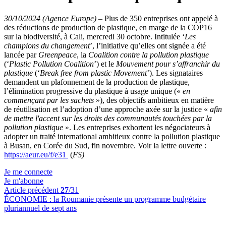
30/10/2024 (Agence Europe)
–
Plus de 350 entreprises ont appelé à
des réductions de production de plastique, en marge de la COP16
sur la biodiversité, à Cali, mercredi 30 octobre. Intitulée ‘
Les
champions du changement
’, l’initiative qu’elles ont signée a été
lancée par
Greenpeace
, la
Coalition contre la pollution plastique
(‘
Plastic Pollution Coalition
’) et le
Mouvement pour s’affranchir du
plastique
(‘
Break free from plastic Movement
’). Les signataires
demandent un plafonnement de la production de plastique,
l’élimination progressive du plastique à usage unique («
en
commençant par les sachets
»), des objectifs ambitieux en matière
de réutilisation et l’adoption d’une approche axée sur la justice «
afin
de mettre l'accent sur les droits des communautés touchées par la
pollution plastique
». Les entreprises exhortent les négociateurs à
adopter un traité international ambitieux contre la pollution plastique
à Busan, en Corée du Sud, fin novembre. Voir la lettre ouverte :
https://aeur.eu/f/e31
(
FS)
Je me connecte
Je m'abonne
Article précédent
27
/31
ÉCONOMIE :
la Roumanie présente un programme budgétaire
pluriannuel de sept ans