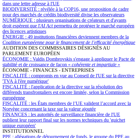
dans une lettre adresse à l'UE
BIODIVERSITÉ :
révélée à la COP16, une proposition de cadre
pour des marchés de crédits biodiversité divise les observateurs
NUMÉRIQUE :
plusieurs organisations de créateurs et d'ayants
droit espèrent que l'
AI Act
permettra de protéger le marché européen
des licences artistiques
ÉNERGIE :
49 institutions financières deviennent membres de la
Coalition européenne pour le financement de l’efficacité énergétique
AUDITION DES COMMISSAIRES DÉSIGNÉS AU
PARLEMENT EUROPÉEN
ÉCONOMIE :
Valdis Dombrovskis s'engage à appliquer le Pacte de
stabilité et de croissance de façon «
cohérente et impartiale
»
ÉCONOMIE - FINANCES - ENTREPRISES
FISCALITÉ :
compromis en vue au Conseil de l'UE sur la directive
'TVA à l'ère numérique'
FISCALITÉ :
l'application de la directive sur la résolution des
différends transfrontaliers est encore limitée, selon la Commission
européenne
FISCALITÉ :
les États membres de l’UE valident l’accord avec la
Norvège concernant la taxe sur la valeur ajoutée
FINANCES :
les autorités de surveillance financière de l'UE
publient leur rapport final sur les normes techniques du 'guichet
unique européen'
INSTITUTIONNEL
PPE :
allégations de détournement de fonds, le groupe du PPE au