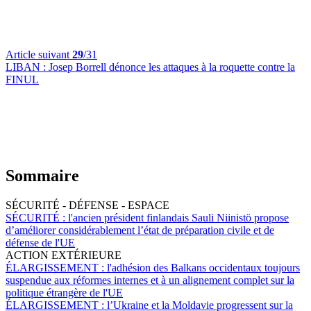
Article suivant
29
/31
LIBAN :
Josep Borrell dénonce les attaques à la roquette contre la
FINUL
Sommaire
SÉCURITÉ - DÉFENSE - ESPACE
SÉCURITÉ :
l'ancien président finlandais Sauli Niinistö propose
d’améliorer considérablement l’état de préparation civile et de
défense de l'UE
ACTION EXTÉRIEURE
ÉLARGISSEMENT :
l'adhésion des Balkans occidentaux toujours
suspendue aux réformes internes et à un alignement complet sur la
politique étrangère de l'UE
ÉLARGISSEMENT :
l’Ukraine et la Moldavie progressent sur la