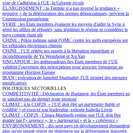
voie de l’adhésion à l'UE, la Géorgie recule
ÉLARGISSEMENT :
la Turquie n’a pas inversé la tendance «
négative
» de la détérioration des normes démocratiques, prévient la
Commission européenne
SYRIE :
les États membres évaluent les moyens d'aider la Syrie à
gérer les afflux de réfugiés, sans légitimer le régime ni considérer le
pays comme étant sûr
CHINE :
Pékin indique saisir l'OMC contre les tarifs européens sur
les véhicules électriques chinois
CHINE :
l’UE réitère ses appels à la libération immédiate et
inconditionnelle de Yu Wensheng et Xu Yan
SINGAPOUR :
les ambassadeurs des États membres de l’UE
valident l’ouverture des négociations pour associer Singapour au
programme
Horizon Europe
IRAN :
exécution de Jamshid Sharmahd, l'UE promet des mesures
significatives
POLITIQUES SECTORIELLES
COMPÉTITIVITÉ :
Déclaration de Budapest, les États membres ne
se satisfont pas du dernier texte proposé
CLIMAT :
à la COP29, «
l’UE doit être un partenaire fiable et
crédible
» et exercer son leadership, exhorte Isabella Lövin
CLIMAT :
COP29 - Chiara Martinelli estime que l'UE doit être
guidée par l'«
urgence
», le «
partenariat
» et la «
cohérence
»
ENVIRONNEMENT :
dix-sept pays en développement demandent
plus qu'un simple report du règlement sur la déforestation importée,