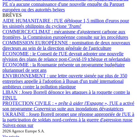
PE n'a aucune connaissance d'une nouvelle enquête du Parquet
européen ou des autorités belges
BRÈVES
AIDE HUMANITAIRE :
l'UE débloque 1,5 million d'euros pour
les sinistrés philippins du cyclone '
Trami
'
COMMERCE/CLIMAT :
mécanisme d'ajustement carbone aux
frontières, la Commission européenne consulte sur les procédures
COMMISSION EUROPÉENNE :
nomination de deux nouveaux
directeurs au sein de la direction générale de l'agriculture
ÉCONOMIE :
le Conseil de l'UE devrait adopter une nouvelle
révision des plans de relance post-Covid-19 tchèque et néerlandais
ÉCONOMIE :
la Roumanie présente un programme budgétaire
pluriannuel de sept ans
ENVIRONNEMENT :
une lettre ouverte signée par plus de 350
entreprises appelle à l'adoption à Busan d'un traité international
ambitieux contre la pollution plastique
LIBAN :
Josep Borrell dénonce les attaques à la roquette contre la
FINUL
PROTECTION CIVILE :
«
prête à aider l'Espagne
», l'UE a activé
son programme
Copernicus
suite aux inondations dévastatrices
UKRAINE :
Josep Borrell promet une réponse appropriée de l'UE à
la participation de soldats nord-coréens à la guerre d'agression russe
Suivez-nous sur
2026 Agence Europe S.A.
Vie privée