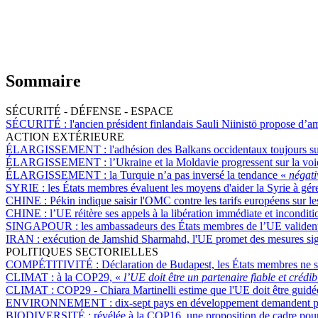
Sommaire
SÉCURITÉ - DÉFENSE - ESPACE
SÉCURITÉ :
l'ancien président finlandais Sauli Niinistö propose d’a
ACTION EXTÉRIEURE
ÉLARGISSEMENT :
l'adhésion des Balkans occidentaux toujours su
ÉLARGISSEMENT :
l’Ukraine et la Moldavie progressent sur la voi
ÉLARGISSEMENT :
la Turquie n’a pas inversé la tendance «
négat
SYRIE :
les États membres évaluent les moyens d'aider la Syrie à gére
CHINE :
Pékin indique saisir l'OMC contre les tarifs européens sur le
CHINE :
l’UE réitère ses appels à la libération immédiate et incond
SINGAPOUR :
les ambassadeurs des États membres de l’UE validen
IRAN :
exécution de Jamshid Sharmahd, l'UE promet des mesures sig
POLITIQUES SECTORIELLES
COMPÉTITIVITÉ :
Déclaration de Budapest, les États membres ne se
CLIMAT :
à la COP29, «
l’UE doit être un partenaire fiable et crédi
CLIMAT :
COP29 - Chiara Martinelli estime que l'UE doit être guidée
ENVIRONNEMENT :
dix-sept pays en développement demandent plu
BIODIVERSITÉ :
révélée à la COP16, une proposition de cadre pour 