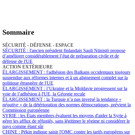
Sommaire
SÉCURITÉ - DÉFENSE - ESPACE
SÉCURITÉ :
l'ancien président finlandais Sauli Niinistö propose
d’améliorer considérablement l’état de préparation civile et de
défense de l'UE
ACTION EXTÉRIEURE
ÉLARGISSEMENT :
l'adhésion des Balkans occidentaux toujours
suspendue aux réformes internes et à un alignement complet sur la
politique étrangère de l'UE
ÉLARGISSEMENT :
l’Ukraine et la Moldavie progressent sur la
voie de l’adhésion à l'UE, la Géorgie recule
ÉLARGISSEMENT :
la Turquie n’a pas inversé la tendance «
négative
» de la détérioration des normes démocratiques, prévient la
Commission européenne
SYRIE :
les États membres évaluent les moyens d'aider la Syrie à
gérer les afflux de réfugiés, sans légitimer le régime ni considérer le
pays comme étant sûr
CHINE :
Pékin indique saisir l'OMC contre les tarifs européens sur