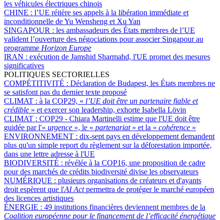
les véhicules électriques chinois
CHINE :
l’UE réitère ses appels à la libération immédiate et
inconditionnelle de Yu Wensheng et Xu Yan
SINGAPOUR :
les ambassadeurs des États membres de l’UE
valident l’ouverture des négociations pour associer Singapour au
programme
Horizon Europe
IRAN :
exécution de Jamshid Sharmahd, l'UE promet des mesures
significatives
POLITIQUES SECTORIELLES
COMPÉTITIVITÉ :
Déclaration de Budapest, les États membres ne
se satisfont pas du dernier texte proposé
CLIMAT :
à la COP29, «
l’UE doit être un partenaire fiable et
crédible
» et exercer son leadership, exhorte Isabella Lövin
CLIMAT :
COP29 - Chiara Martinelli estime que l'UE doit être
guidée par l'«
urgence
», le «
partenariat
» et la «
cohérence
»
ENVIRONNEMENT :
dix-sept pays en développement demandent
plus qu'un simple report du règlement sur la déforestation importée,
dans une lettre adresse à l'UE
BIODIVERSITÉ :
révélée à la COP16, une proposition de cadre
pour des marchés de crédits biodiversité divise les observateurs
NUMÉRIQUE :
plusieurs organisations de créateurs et d'ayants
droit espèrent que l'
AI Act
permettra de protéger le marché européen
des licences artistiques
ÉNERGIE :
49 institutions financières deviennent membres de la
Coalition européenne pour le financement de l’efficacité énergétique