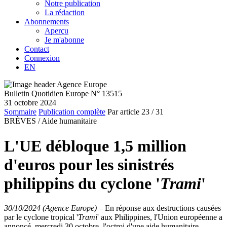
Notre publication
La rédaction
Abonnements
Aperçu
Je m'abonne
Contact
Connexion
EN
Bulletin Quotidien Europe N° 13515
31 octobre 2024
Sommaire
Publication complète
Par article
23
/ 31
BRÈVES /
Aide humanitaire
L'UE débloque 1,5 million
d'euros pour les sinistrés
philippins du cyclone '
Trami
'
30/10/2024 (Agence Europe)
–
En réponse aux destructions causées
par le cyclone tropical '
Trami
' aux Philippines, l'Union européenne a
annoncé, mercredi 30 octobre, l'octroi d'une aide humanitaire