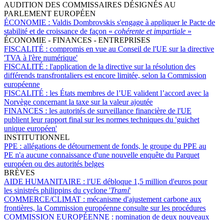
AUDITION DES COMMISSAIRES DÉSIGNÉS AU
PARLEMENT EUROPÉEN
ÉCONOMIE :
Valdis Dombrovskis s'engage à appliquer le Pacte de
stabilité et de croissance de façon «
cohérente et impartiale
»
ÉCONOMIE - FINANCES - ENTREPRISES
FISCALITÉ :
compromis en vue au Conseil de l'UE sur la directive
'TVA à l'ère numérique'
FISCALITÉ :
l'application de la directive sur la résolution des
différends transfrontaliers est encore limitée, selon la Commission
européenne
FISCALITÉ :
les États membres de l’UE valident l’accord avec la
Norvège concernant la taxe sur la valeur ajoutée
FINANCES :
les autorités de surveillance financière de l'UE
publient leur rapport final sur les normes techniques du 'guichet
unique européen'
INSTITUTIONNEL
PPE :
allégations de détournement de fonds, le groupe du PPE au
PE n'a aucune connaissance d'une nouvelle enquête du Parquet
européen ou des autorités belges
BRÈVES
AIDE HUMANITAIRE :
l'UE débloque 1,5 million d'euros pour
les sinistrés philippins du cyclone '
Trami
'
COMMERCE/CLIMAT :
mécanisme d'ajustement carbone aux
frontières, la Commission européenne consulte sur les procédures
COMMISSION EUROPÉENNE :
nomination de deux nouveaux