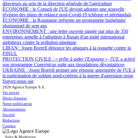
directeurs au sein de la direction générale de l'agriculture
ÉCONOMIE :
le Conseil de l'UE devrait adopter une nouvelle
révision des plans de relance post-Covid-19 tchèque et néerlandais
ÉCONOMIE :
la Roumanie présente un programme budgétaire
pluriannuel de sept ans
ENVIRONNEMENT :
une lettre ouverte signée par plus de 350
entreprises appelle à l'adoption à Busan d'un traité international
ambitieux contre la pollution plastique
LIBAN :
Josep Borrell dénonce les attaques à la roquette contre la
FINUL
PROTECTION CIVILE :
«
prête à aider l'Espagne
», l'UE a activé
son programme
Copernicus
suite aux inondations dévastatrices
UKRAINE :
Josep Borrell promet une réponse appropriée de l'UE à
la participation de soldats nord-coréens à la guerre d'agression russe
Suivez-nous sur
2026 Agence Europe S.A.
Vie privée
Droits d'auteur
Notre publication
Abonnements
Société
Rédaction
Contact
Sales & Marketing