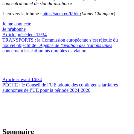
concentration et de standardisation
».
Lien vers la tribune :
https://aeur.eu/f/9rk
(Lionel Changeur)
Je me connecte
Je m'abonne
Article précédent
12
/34
TRANSPORTS :
la Commission européenne s’est réjouie du
nouvel objectif de l'
Agence de l'aviation des Nations unies
concernant les carburants durables d'aviation
Article suivant
14
/34
PÊCHE :
le Conseil de l’UE adopte des contingents tarifaires
autonomes de l’UE pour la période 2024-2026
Sommaire