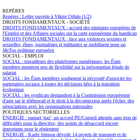
REPÈRES
Repères :
Lettre ouverte à Viktor Orbán (1/2)
DROITS FONDAMENTAUX - SOCIÉTÉ
DROITS FONDAMENTAUX :
accord des ministres européens de
l'Emploi et des Affaires sociales sur la carte européenne du handicap
DROITS FONDAMENTAUX :
face aux violences sexistes et
sexuelles, élues, journalistes et militantes se mobilisent pour un
MeToo
politique européen
SOCIAL - EMPLOI
SOCIAL :
travailleurs des plateformes numériques, les États
membres montrent peu de flexibilité sur la présomption légale de
salariat
SOCIAL :
les États membres soulignent la nécessité d'associer les
partenaires sociaux à toutes les décisions liées à la transition
écologique
SOCIAL :
les syndicats demandent à la Commission européenne
d'agir sur le télétravail et le droit à la déconnexion après l'échec des
négociations avec les organisations patronales
POLITIQUES SECTORIELLES
ÉNERGIE :
paquet 'gaz', un accord PE/Conseil attendu sans trop de
difficultés pour la directive, des points de désaccord encore
importants pour le règlement
ÉNERGIE :
Kadri Simson dévoile 14 projets de transport et de