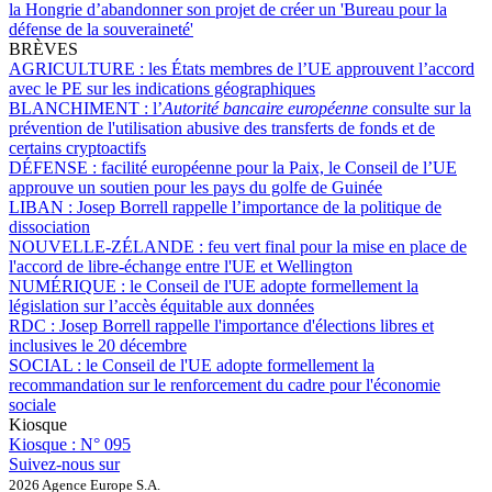
la Hongrie d’abandonner son projet de créer un 'Bureau pour la
défense de la souveraineté'
BRÈVES
AGRICULTURE :
les États membres de l’UE approuvent l’accord
avec le PE sur les indications géographiques
BLANCHIMENT :
l’
Autorité bancaire européenne
consulte sur la
prévention de l'utilisation abusive des transferts de fonds et de
certains cryptoactifs
DÉFENSE :
facilité européenne pour la Paix, le Conseil de l’UE
approuve un soutien pour les pays du golfe de Guinée
LIBAN :
Josep Borrell rappelle l’importance de la politique de
dissociation
NOUVELLE-ZÉLANDE :
feu vert final pour la mise en place de
l'accord de libre-échange entre l'UE et Wellington
NUMÉRIQUE :
le Conseil de l'UE adopte formellement la
législation sur l’accès équitable aux données
RDC :
Josep Borrell rappelle l'importance d'élections libres et
inclusives le 20 décembre
SOCIAL :
le Conseil de l'UE adopte formellement la
recommandation sur le renforcement du cadre pour l'économie
sociale
Kiosque
Kiosque :
N° 095
Suivez-nous sur
2026 Agence Europe S.A.