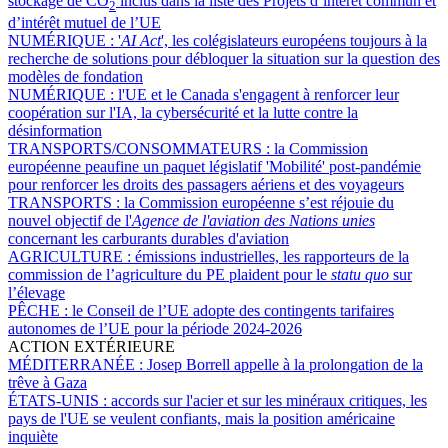
stockage de CO
inclus dans la liste des Projets d’intérêt commun et
2
d’intérêt mutuel de l’UE
NUMÉRIQUE :
'
AI Act
', les colégislateurs européens toujours à la
recherche de solutions pour débloquer la situation sur la question des
modèles de fondation
NUMÉRIQUE :
l'UE et le Canada s'engagent à renforcer leur
coopération sur l'IA, la cybersécurité et la lutte contre la
désinformation
TRANSPORTS/CONSOMMATEURS :
la Commission
européenne peaufine un paquet législatif 'Mobilité' post-pandémie
pour renforcer les droits des passagers aériens et des voyageurs
TRANSPORTS :
la Commission européenne s’est réjouie du
nouvel objectif de l'
Agence de l'aviation des Nations unies
concernant les carburants durables d'aviation
AGRICULTURE :
émissions industrielles, les rapporteurs de la
commission de l’agriculture du PE plaident pour le
statu quo
sur
l’élevage
PÊCHE :
le Conseil de l’UE adopte des contingents tarifaires
autonomes de l’UE pour la période 2024-2026
ACTION EXTÉRIEURE
MÉDITERRANÉE :
Josep Borrell appelle à la prolongation de la
trêve à Gaza
ÉTATS-UNIS :
accords sur l'acier et sur les minéraux critiques, les
pays de l'UE se veulent confiants, mais la position américaine
inquiète