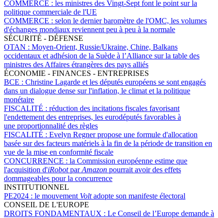
COMMERCE :
les ministres des Vingt-Sept font le point sur la
politique commerciale de l'UE
COMMERCE :
selon le dernier baromètre de l'OMC, les volumes
d'échanges mondiaux reviennent peu à peu à la normale
SÉCURITÉ - DÉFENSE
OTAN :
Moyen-Orient, Russie/Ukraine, Chine, Balkans
occidentaux et adhésion de la Suède à l’Alliance sur la table des
ministres des Affaires étrangères des pays alliés
ÉCONOMIE - FINANCES - ENTREPRISES
BCE :
Christine Lagarde et les députés européens se sont engagés
dans un dialogue dense sur l'inflation, le climat et la politique
monétaire
FISCALITÉ :
réduction des incitations fiscales favorisant
l'endettement des entreprises, les eurodéputés favorables à
une proportionnalité des règles
FISCALITÉ :
Evelyn Regner propose une formule d'allocation
basée sur des facteurs matériels à la fin de la période de transition en
vue de la mise en conformité fiscale
CONCURRENCE :
la Commission européenne estime que
l'acquisition d'
iRobot
par
Amazon
pourrait avoir des effets
dommageables pour la concurrence
INSTITUTIONNEL
PE2024 :
le mouvement
Volt
adopte son manifeste électoral
CONSEIL DE L'EUROPE
DROITS FONDAMENTAUX :
Le Conseil de l’Europe demande à