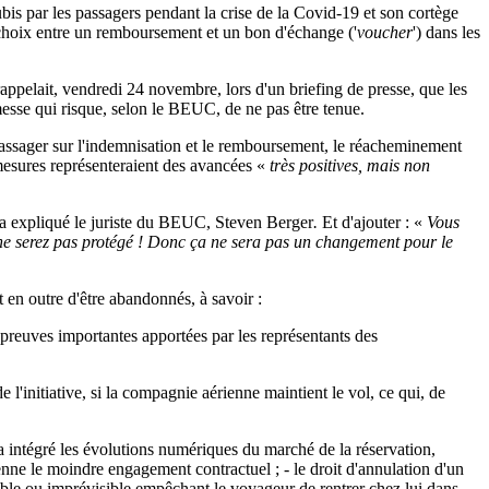
bis par les passagers pendant la crise de la Covid-19 et son cortège
e choix entre un remboursement et un bon d'échange ('
voucher
') dans les
appelait, vendredi 24 novembre, lors d'un briefing de presse, que les
sse qui risque, selon le BEUC, de ne pas être tenue.
 passager sur l'indemnisation et le remboursement, le réacheminement
mesures représenteraient des avancées «
très positives, mais non
 a expliqué le juriste du BEUC, Steven Berger
.
Et d'ajouter : «
Vous
s ne serez pas protégé ! Donc ça ne sera pas un changement pour le
en outre d'être abandonnés, à savoir :
s preuves importantes apportées par les représentants des
e l'initiative, si la compagnie aérienne maintient le vol, ce qui, de
a intégré les évolutions numériques du marché de la réservation,
renne le moindre engagement contractuel ; - le droit d'annulation d'un
table ou imprévisible empêchant le voyageur de rentrer chez lui dans