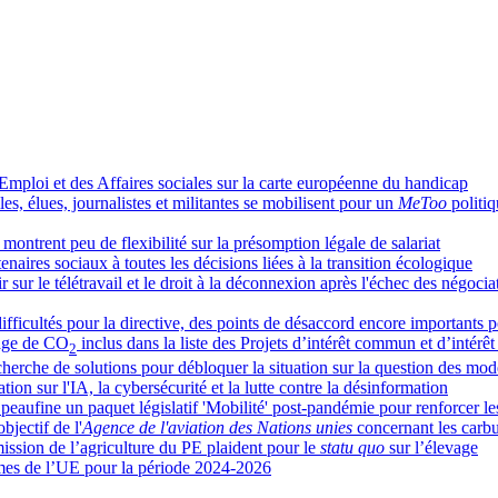
Emploi et des Affaires sociales sur la carte européenne du handicap
les, élues, journalistes et militantes se mobilisent pour un
MeToo
politi
montrent peu de flexibilité sur la présomption légale de salariat
enaires sociaux à toutes les décisions liées à la transition écologique
ur le télétravail et le droit à la déconnexion après l'échec des négocia
ifficultés pour la directive, des points de désaccord encore importants 
kage de CO
inclus dans la liste des Projets d’intérêt commun et d’intérê
2
recherche de solutions pour débloquer la situation sur la question des mo
ion sur l'IA, la cybersécurité et la lutte contre la désinformation
aufine un paquet législatif 'Mobilité' post-pandémie pour renforcer les
jectif de l'
Agence de l'aviation des Nations unies
concernant les carbu
mission de l’agriculture du PE plaident pour le
statu quo
sur l’élevage
omes de l’UE pour la période 2024-2026