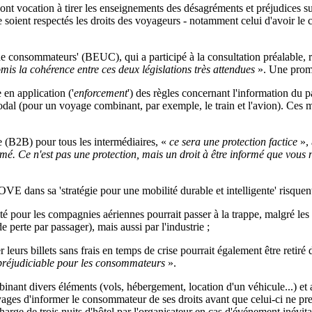
 ont vocation à tirer les enseignements des désagréments et préjudices su
e soient respectés les droits des voyageurs - notamment celui d'avoir l
de consommateurs' (BEUC), qui a participé à la consultation préalable, r
mis la cohérence entre ces deux législations très attendues
». Une prome
 en application ('
enforcement
') des règles concernant l'information du
modal (pour un voyage combinant, par exemple, le train et l'avion). Ces 
e (B2B) pour tous les intermédiaires, «
ce sera une protection factice
»,
rmé. Ce n'est pas une protection, mais un droit à être informé que vou
dans sa 'stratégie pour une mobilité durable et intelligente' risquent 
lité pour les compagnies aériennes pourrait passer à la trappe, malgré le
 perte par passager), mais aussi par l'industrie ;
 leurs billets sans frais en temps de crise pourrait également être retiré d
s préjudiciable pour les consommateurs
».
nant divers éléments (vols, hébergement, location d'un véhicule...) et 
 voyages d'informer le consommateur de ses droits avant que celui-ci ne p
charge de trois nuits d'hôtel par l'organisateur en cas d'événement inévi