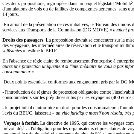
Ces deux propositions, regroupées dans un paquet législatif 'Mobilité'
d'annulations de vols ou de faillites de compagnies aériennes, sans qu
14 jours.
En amont de la présentation de ces initiatives, le 'Bureau des unions 
services aux Transports de la Commission (DG MOVE)
«
avaient pro
Droits des passagers.
La proposition devrait se concentrer sur la mise
des voyageurs, les intermédiaires de réservation et le transport multi
suffisantes
», estime le BEUC.
En l'absence de règle claire de remboursement d'entreprise à entrepris
aurez une protection uniquement si l'intermédiaire ne vous a pas info
consommateur
».
Deux points essentiels, conformes aux engagement pris par la DG MOVE 
- l'introduction de régimes de protection obligatoire contre l'insolvabi
consommateurs sur les préjudices subis par les voyageurs (400 euros de
- le projet initial d'introduire un droit pour les consommateurs d'annuler
l'avis du BEUC, laisserait «
un vide juridique massif non résolu, trè
Voyages à forfait.
La directive de 1995, qui couvre les voyages combi
prévoit déjà : - l'obligation pour les organisateurs et prestataires de
voyage si le prix de celui-ci augmente de plus de 8% ; - une prise en 