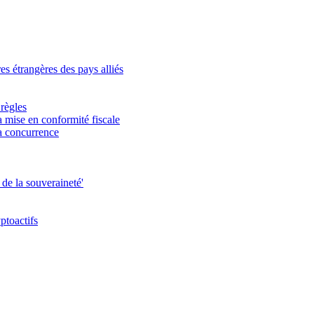
s étrangères des pays alliés
 règles
a mise en conformité fiscale
a concurrence
de la souveraineté'
yptoactifs