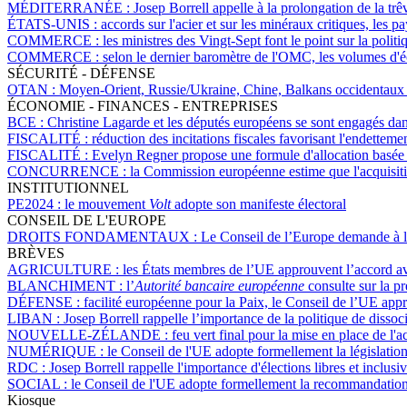
MÉDITERRANÉE :
Josep Borrell appelle à la prolongation de la tr
ÉTATS-UNIS :
accords sur l'acier et sur les minéraux critiques, les 
COMMERCE :
les ministres des Vingt-Sept font le point sur la poli
COMMERCE :
selon le dernier baromètre de l'OMC, les volumes d'
SÉCURITÉ - DÉFENSE
OTAN :
Moyen-Orient, Russie/Ukraine, Chine, Balkans occidentaux et 
ÉCONOMIE - FINANCES - ENTREPRISES
BCE :
Christine Lagarde et les députés européens se sont engagés dans 
FISCALITÉ :
réduction des incitations fiscales favorisant l'endetteme
FISCALITÉ :
Evelyn Regner propose une formule d'allocation basée sur
CONCURRENCE :
la Commission européenne estime que l'acquisiti
INSTITUTIONNEL
PE2024 :
le mouvement
Volt
adopte son manifeste électoral
CONSEIL DE L'EUROPE
DROITS FONDAMENTAUX :
Le Conseil de l’Europe demande à la
BRÈVES
AGRICULTURE :
les États membres de l’UE approuvent l’accord av
BLANCHIMENT :
l’
Autorité bancaire européenne
consulte sur la pr
DÉFENSE :
facilité européenne pour la Paix, le Conseil de l’UE ap
LIBAN :
Josep Borrell rappelle l’importance de la politique de dissoc
NOUVELLE-ZÉLANDE :
feu vert final pour la mise en place de l'
NUMÉRIQUE :
le Conseil de l'UE adopte formellement la législatio
RDC :
Josep Borrell rappelle l'importance d'élections libres et inclus
SOCIAL :
le Conseil de l'UE adopte formellement la recommandation 
Kiosque