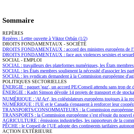
Sommaire
REPÈRES
Repères :
Lettre ouverte à Viktor Orbán (1/2)
DROITS FONDAMENTAUX - SOCIÉTÉ
DROITS FONDAMENTAUX :
accord des ministres européens de l'
DROITS FONDAMENTAUX :
face aux violences sexistes et sexuel
SOCIAL - EMPLOI
SOCIAL :
travailleurs des plateformes numériques, les États membres 
SOCIAL :
les États membres soulignent la nécessité d'associer les part
SOCIAL :
les syndicats demandent à la Commission européenne d'agir s
POLITIQUES SECTORIELLES
ÉNERGIE :
paquet 'gaz', un accord PE/Conseil attendu sans trop de d
ÉNERGIE :
Kadri Simson dévoile 14 projets de transport et de stoc
NUMÉRIQUE :
'
AI Act
', les colégislateurs européens toujours à la 
NUMÉRIQUE :
l'UE et le Canada s'engagent à renforcer leur coopérat
TRANSPORTS/CONSOMMATEURS :
la Commission européenne pe
TRANSPORTS :
la Commission européenne s’est réjouie du nouvel ob
AGRICULTURE :
émissions industrielles, les rapporteurs de la com
PÊCHE :
le Conseil de l’UE adopte des contingents tarifaires auton
ACTION EXTÉRIEURE