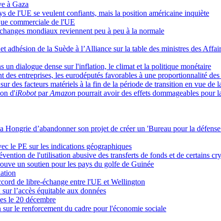
êve à Gaza
pays de l'UE se veulent confiants, mais la position américaine inquiète
tique commerciale de l'UE
échanges mondiaux reviennent peu à peu à la normale
adhésion de la Suède à l’Alliance sur la table des ministres des Affaire
un dialogue dense sur l'inflation, le climat et la politique monétaire
nt des entreprises, les eurodéputés favorables à une proportionnalité des
 des facteurs matériels à la fin de la période de transition en vue de l
on d'
iRobot
par
Amazon
pourrait avoir des effets dommageables pour l
 Hongrie d’abandonner son projet de créer un 'Bureau pour la défense 
ec le PE sur les indications géographiques
évention de l'utilisation abusive des transferts de fonds et de certains cr
prouve un soutien pour les pays du golfe de Guinée
iation
accord de libre-échange entre l'UE et Wellington
n sur l’accès équitable aux données
ives le 20 décembre
sur le renforcement du cadre pour l'économie sociale