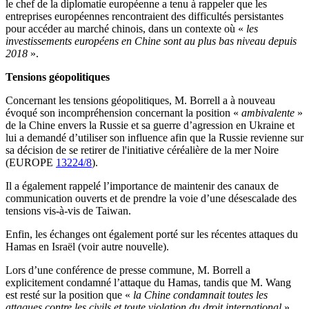
le chef de la diplomatie européenne a tenu à rappeler que les
entreprises européennes rencontraient des difficultés persistantes
pour accéder au marché chinois, dans un contexte où «
les
investissements européens en Chine sont au plus bas niveau depuis
2018
».
Tensions géopolitiques
Concernant les tensions géopolitiques, M. Borrell a à nouveau
évoqué son incompréhension concernant la position «
ambivalente
»
de la Chine envers la Russie et sa guerre d’agression en Ukraine et
lui a demandé d’utiliser son influence afin que la Russie revienne sur
sa décision de se retirer de l'initiative céréalière de la mer Noire
(EUROPE
13224/8
).
Il a également rappelé l’importance de maintenir des canaux de
communication ouverts et de prendre la voie d’une désescalade des
tensions vis-à-vis de Taiwan.
Enfin, les échanges ont également porté sur les récentes attaques du
Hamas en Israël (voir autre nouvelle).
Lors d’une conférence de presse commune, M. Borrell a
explicitement condamné l’attaque du Hamas, tandis que M. Wang
est resté sur la position que «
la Chine condamnait toutes les
attaques contre les civils et toute violation du droit international
».