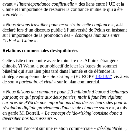
avant «
l’interdépendance conflictuelle
» des liens entre l’UE et la
Chine et l’importance de restaurer la confiance mutuelle qui a été
«
érodée
».
«
Nous devons travailler pour reconstruire cette confiance
», a-t-il
déclaré lors d’un discours public à l’université de Pékin en insistant
sur l’importance de la promotion des «
échanges humains entre
l’UE et la Chine
».
Relations commerciales déséquilibrées
Cette visite et rencontre avec le ministre des Affaires étrangères
chinois, Yi Wang, a pour objectif de jeter les bases du sommet
bilatéral qui aura lieu plus tard dans l’année et de défendre la
stratégie européenne de «
de-risking
» (EUROPE
13213/2
) vis-à-vis
de son «
partenaire et rival
» sur le plan commercial.
«
Nous faisons du commerce pour 2,3 milliards d’euros d’échanges
par jour, ce qui profite aux deux parties, mais il faut être vigilant,
car près de 95% de nos importations dans des secteurs clés pour la
révolution digitale proviennent d'une seule et même source
», a mis
en garde M. Borrell. «
Le concept de 'de-risking' consiste donc à
diversifier nos fournisseurs
».
En mettant l’accent sur une relation commerciale «
déséquilibrée
»,