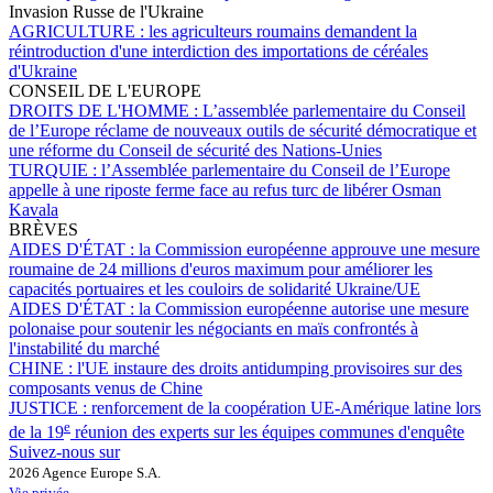
Invasion Russe de l'Ukraine
AGRICULTURE :
les agriculteurs roumains demandent la
réintroduction d'une interdiction des importations de céréales
d'Ukraine
CONSEIL DE L'EUROPE
DROITS DE L'HOMME :
L’assemblée parlementaire du Conseil
de l’Europe réclame de nouveaux outils de sécurité démocratique et
une réforme du Conseil de sécurité des Nations-Unies
TURQUIE :
l’Assemblée parlementaire du Conseil de l’Europe
appelle à une riposte ferme face au refus turc de libérer Osman
Kavala
BRÈVES
AIDES D'ÉTAT :
la Commission européenne approuve une mesure
roumaine de 24 millions d'euros maximum pour améliorer les
capacités portuaires et les couloirs de solidarité Ukraine/UE
AIDES D'ÉTAT :
la Commission européenne autorise une mesure
polonaise pour soutenir les négociants en maïs confrontés à
l'instabilité du marché
CHINE :
l'UE instaure des droits antidumping provisoires sur des
composants venus de Chine
JUSTICE :
renforcement de la coopération UE-Amérique latine lors
e
de la 19
réunion des experts sur les équipes communes d'enquête
Suivez-nous sur
2026 Agence Europe S.A.
Vie privée