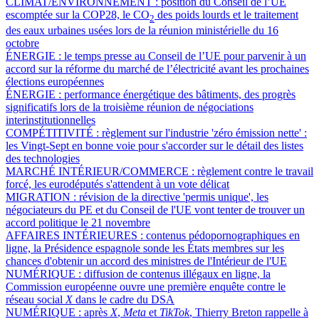
CLIMAT/ENVIRONNEMENT :
position du Conseil de l’UE
escomptée sur la COP28, le CO
des poids lourds et le traitement
2
des eaux urbaines usées lors de la réunion ministérielle du 16
octobre
ÉNERGIE :
le temps presse au Conseil de l’UE pour parvenir à un
accord sur la réforme du marché de l’électricité avant les prochaines
élections européennes
ÉNERGIE :
performance énergétique des bâtiments, des progrès
significatifs lors de la troisième réunion de négociations
interinstitutionnelles
COMPÉTITIVITÉ :
règlement sur l'industrie 'zéro émission nette' :
les Vingt-Sept en bonne voie pour s'accorder sur le détail des listes
des technologies
MARCHÉ INTÉRIEUR/COMMERCE :
règlement contre le travail
forcé, les eurodéputés s'attendent à un vote délicat
MIGRATION :
révision de la directive 'permis unique', les
négociateurs du PE et du Conseil de l'UE vont tenter de trouver un
accord politique le 21 novembre
AFFAIRES INTÉRIEURES :
contenus pédopornographiques en
ligne, la Présidence espagnole sonde les États membres sur les
chances d'obtenir un accord des ministres de l'Intérieur de l'UE
NUMÉRIQUE :
diffusion de contenus illégaux en ligne, la
Commission européenne ouvre une première enquête contre le
réseau social
X
dans le cadre du DSA
NUMÉRIQUE :
après
X
,
Meta
et
TikTok
, Thierry Breton rappelle à