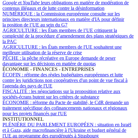
Google
et
YouTube
leurs obligations en matière de modération de
contenus illégaux et de lutte contre la désinformation
NUMÉRIQUE :
la Commission européenne consulte sur les
principes directeurs internationaux en matière d'IA pour définir
la position de l’UE au sein du G7
AGRICULTURE :
les États membres de l’UE critiquent la
complexité de la procédure d’amendement des plans stratégiques de
la PAC
AGRICULTURE :
les États membres de l'UE souhaitent une
meilleure utilisation de la réserve de crise
PÊCHE :
la pêche récréative en Europe demande de peser
davantage sur les décisions en matière de quotas
ÉCONOMIE - FINANCES - ENTREPRISES
ÉCOFIN :
réforme des règles budgétaires européennes et lutte
contre les juridictions non coopératives d'un point de vue fiscal à
l'agenda des pays de l'UE
FISCALITÉ :
les négociations sur la proposition relative aux
sociétés-écrans butent sur les critères de substance
ÉCONOMIE :
réforme du Pacte de stabilité, le CdR demande un
traitement spécifique des cofinancements nationaux et régionaux
pour les projets financés par l'UE
INSTITUTIONNEL
PLÉNIÈRE DU PARLEMENT EUROPÉEN :
situation en Israël
et à Gaza, aide macrofinancière à l'Ukraine et budget général de
l'UE au programme des eurodéputés à Strasbourg