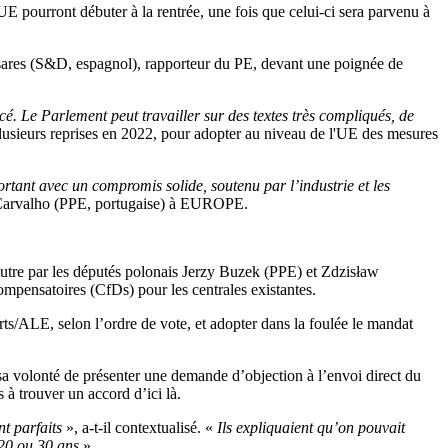
UE pourront débuter à la rentrée, une fois que celui-ci sera parvenu à
sares (S&D, espagnol), rapporteur du PE, devant une poignée de
cé. Le Parlement peut travailler sur des textes très compliqués, de
 plusieurs reprises en 2022, pour adopter au niveau de l'UE des mesures
portant avec un compromis solide, soutenu par l’industrie et les
 Carvalho (PPE, portugaise) à EUROPE.
utre par les députés polonais Jerzy Buzek (PPE) et Zdzisław
compensatoires (CfDs) pour les centrales existantes.
rts/ALE, selon l’ordre de vote, et adopter dans la foulée le mandat
a volonté de présenter une demande d’objection à l’envoi direct du
 à trouver un accord d’ici là.
nt parfaits
», a-t-il contextualisé. «
Ils expliquaient qu’on pouvait
, 20 ou 30 ans
».