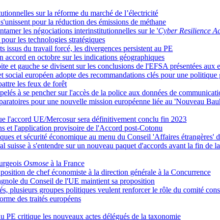
tutionnelles sur la réforme du marché de l’électricité
 s'unissent pour la réduction des émissions de méthane
tamer les négociations interinstitutionnelles sur le '
Cyber Resilience Ac
pour les technologies stratégiques
s issus du travail forcé, les divergences persistent au PE
n accord en octobre sur les indications géographiques
ite et gauche se divisent sur les conclusions de l'EFSA présentées aux 
et social européen adopte des recommandations clés pour une politique 
ttre les feux de forêt
ppelés à se pencher sur l'accès de la police aux données de communication
aratoires pour une nouvelle mission européenne liée au 'Nouveau Bau
 que l'accord UE/Mercosur sera définitivement conclu fin 2023
ns et l'application provisoire de l'Accord post-Cotonu
tiques et sécurité économique au menu du Conseil 'Affaires étrangères' du
l suisse à s'entendre sur un nouveau paquet d'accords avant la fin de la
ourgeois
Osmose
à la France
 position de chef économiste à la direction générale à la Concurrence
gnole du Conseil de l'UE maintient sa proposition
s, plusieurs groupes politiques veulent renforcer le rôle du comité consu
forme des traités européens
du PE critique les nouveaux actes délégués de la taxonomie