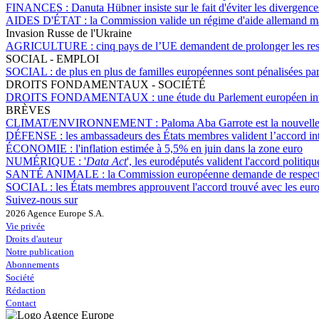
FINANCES :
Danuta Hübner insiste sur le fait d'éviter les divergen
AIDES D'ÉTAT :
la Commission valide un régime d'aide allemand mass
Invasion Russe de l'Ukraine
AGRICULTURE :
cinq pays de l’UE demandent de prolonger les rest
SOCIAL - EMPLOI
SOCIAL :
de plus en plus de familles européennes sont pénalisées pa
DROITS FONDAMENTAUX - SOCIÉTÉ
DROITS FONDAMENTAUX :
une étude du Parlement européen inv
BRÈVES
CLIMAT/ENVIRONNEMENT :
Paloma Aba Garrote est la nouvelle 
DÉFENSE :
les ambassadeurs des États membres valident l’accord inte
ÉCONOMIE :
l'inflation estimée à 5,5% en juin dans la zone euro
NUMÉRIQUE :
'
Data Act
', les eurodéputés valident l'accord politi
SANTÉ ANIMALE :
la Commission européenne demande de respecter 
SOCIAL :
les États membres approuvent l'accord trouvé avec les eurod
Suivez-nous sur
2026 Agence Europe S.A.
Vie privée
Droits d'auteur
Notre publication
Abonnements
Société
Rédaction
Contact