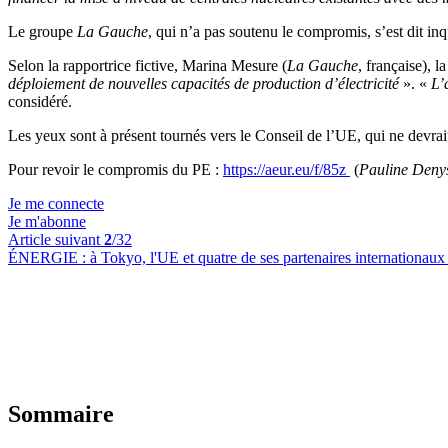
Le groupe
La Gauche
, qui n’a pas soutenu le compromis, s’est dit inq
Selon la rapportrice fictive, Marina Mesure (
La Gauche
, française), 
déploiement de nouvelles capacités de production d’électricité
». «
L’a
considéré.
Les yeux sont à présent tournés vers le Conseil de l’UE, qui ne devr
Pour revoir le compromis du PE :
https://aeur.eu/f/85z
(
Pauline Deny
Je me connecte
Je m'abonne
Article suivant
2
/32
ÉNERGIE :
à Tokyo, l'UE et quatre de ses partenaires internationaux
Sommaire