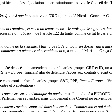
si bien que les négociations interinstitutionnelles avec le Conseil de l’
Verts], ainsi que la commission ITRE
», a rappelé Nicolás González Ca
ment complexe, et ce en un temps record. Je crois que le signal est lan
nécessaire d’«
abuser
» de l’article 122 du traité, comme ce fut le cas à
ela donne de la visibilité. Mais, à ce stade-ci, pour un dossier aussi im
r commencer à négocier plus rapidement
», a expliqué Maria da Graça
ent été déposés : un amendement porté par les groupes CRE et ID, un a
Renew Europe
, français) afin de défendre l’accès aux contrats d’écart 
e de compromis présenté par les groupes S&D, PPE,
Renew Europe
et Ve
ontre et 5 abstentions) .
 le concensus sur la thématique du nucléaire
». Il a indiqué à EUROPE s
 du Parlement en septembre, mais uniquement si le Conseil ne parvient pas
gociateurs avaient supprimé dans le texte de la Commission et qui étaie
 investissements qui permettraient de prolonger leur durée de vie de 10