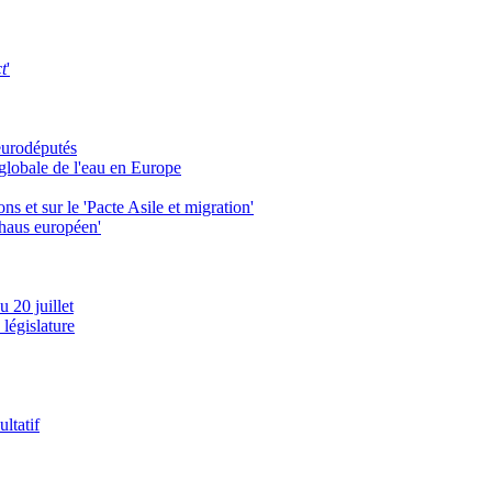
t
'
eurodéputés
globale de l'eau en Europe
s et sur le 'Pacte Asile et migration'
haus européen'
 20 juillet
 législature
ltatif