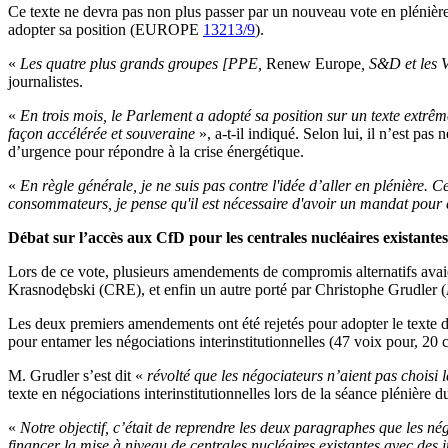
Ce texte ne devra pas non plus passer par un nouveau vote en plénière, 
adopter sa position (EUROPE
13213/9
).
«
Les quatre plus grands groupes [PPE,
Renew Europe
, S&D et les 
journalistes.
«
En trois mois, le Parlement a adopté sa position sur un texte extrême
façon accélérée et souveraine
», a-t-il indiqué. Selon lui, il n’est pas 
d’urgence pour répondre à la crise énergétique.
«
En règle générale, je ne suis pas contre l'idée d’aller en plénière. C
consommateurs, je pense qu'il est nécessaire d'avoir un mandat pou
Débat sur l’accès aux CfD pour les centrales nucléaires existantes
Lors de ce vote, plusieurs amendements de compromis alternatifs avai
Krasnodębski (CRE), et enfin un autre porté par Christophe Grudler (
Les deux premiers amendements ont été rejetés pour adopter le text
pour entamer les négociations interinstitutionnelles (47 voix pour, 20 c
M. Grudler s’est dit «
révolté que les négociateurs n’aient pas choisi
texte en négociations interinstitutionnelles lors de la séance plénière
«
Notre objectif, c’était de reprendre les deux paragraphes que les né
financer la mise à niveau de centrales nucléaires existantes avec des