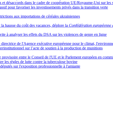
ces et désaccords dans le cadre de coopération UE/Royaume-Uni sur les s
if pour favoriser les investissements privés dans la transition verte
rictions aux importations de céréales ukrainiennes
r la hausse du coût des vacances, déplore la
Confédération européenne d
ite à analyser les effets du DSA sur les violences de genre en ligne
directrice de l'Agence exécutive européenne pour le climat, l'environne
rinstitutionnel sur l’acte de soutien à la production de munitions
que provisoire entre le Conseil de l'UE et le Parlement européen en comm
les règles de lutte contre la tuberculose bovine
éputés sur l'exposition professionnelle à l'amiante