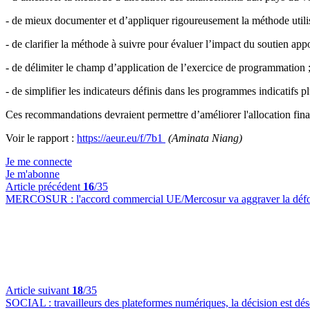
- de mieux documenter et d’appliquer rigoureusement la méthode utilisé
- de clarifier la méthode à suivre pour évaluer l’impact du soutien app
- de délimiter le champ d’application de l’exercice de programmation 
- de simplifier les indicateurs définis dans les programmes indicatifs p
Ces recommandations devraient permettre d’améliorer l'allocation fin
Voir le rapport :
https://aeur.eu/f/7b1
(Aminata Niang)
Je me connecte
Je m'abonne
Article précédent
16
/35
MERCOSUR :
l'accord commercial UE/Mercosur va aggraver la défo
Article suivant
18
/35
SOCIAL :
travailleurs des plateformes numériques, la décision est dés