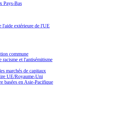
ux Pays-Bas
 l'aide extérieure de l'UE
osition commune
e racisme et l'antisémitisme
des marchés de capitaux
entaire UE/Royaume-Uni
re basées en Asie-Pacifique