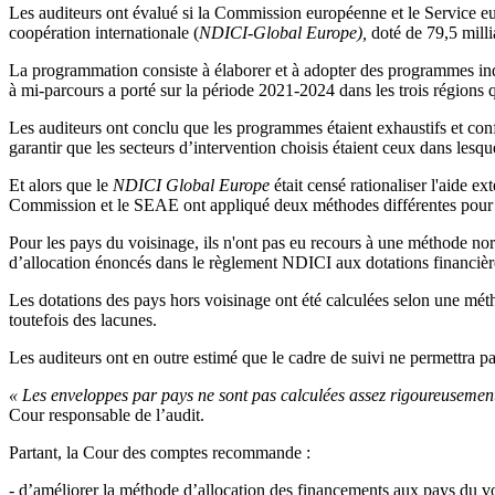
Les auditeurs ont évalué si la Commission européenne et le Service e
coopération internationale (
NDICI-Global Europe),
doté de 79,5 mil
La programmation consiste à élaborer et à adopter des programmes in
à mi-parcours a porté sur la période 2021-2024 dans les trois régions qu
Les auditeurs ont conclu que les programmes étaient exhaustifs et conf
garantir que les secteurs d’intervention choisis étaient ceux dans lesq
Et alors que le
NDICI Global Europe
était censé rationaliser l'aide ex
Commission et le SEAE ont appliqué deux méthodes différentes pour ca
Pour les pays du voisinage, ils n'ont pas eu recours à une méthode norm
d’allocation énoncés dans le règlement NDICI aux dotations financièr
Les dotations des pays hors voisinage ont été calculées selon une mé
toutefois des lacunes.
Les auditeurs ont en outre estimé que le cadre de suivi ne permettra pa
«
Les enveloppes par pays ne sont pas calculées assez rigoureusemen
Cour responsable de l’audit.
Partant, la Cour des comptes recommande :
- d’améliorer la méthode d’allocation des financements aux pays du voi