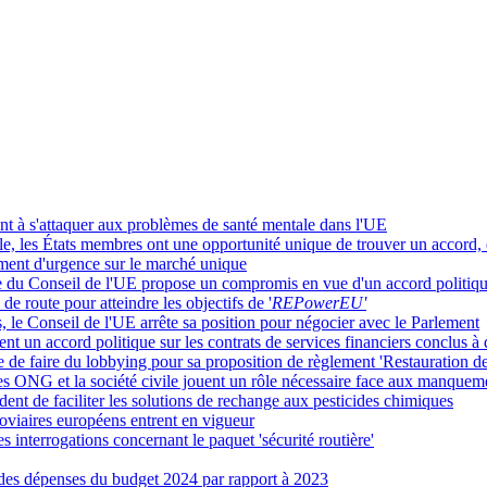
nt à s'attaquer aux problèmes de santé mentale dans l'UE
asile, les États membres ont une opportunité unique de trouver un accord
ument d'urgence sur le marché unique
ise du Conseil de l'UE propose un compromis en vue d'un accord politiq
de route pour atteindre les objectifs de '
REPowerEU'
s, le Conseil de l'UE arrête sa position pour négocier avec le Parlement
t un accord politique sur les contrats de services financiers conclus à 
e faire du lobbying pour sa proposition de règlement 'Restauration de
s ONG et la société civile jouent un rôle nécessaire face aux manquemen
nt de faciliter les solutions de rechange aux pesticides chimiques
roviaires européens entrent en vigueur
s interrogations concernant le paquet 'sécurité routière'
es dépenses du budget 2024 par rapport à 2023