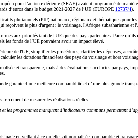
uropéen pour l’action extérieure (SEAE) avaient programmé de manière 
liards d’euros dans le budget 2021-2027 de l’UE (EUROPE
12737/4
).
dicatifs pluriannuels (PIP) nationaux, régionaux et thématiques pour 
i reçoivent le plus d'argent : le voisinage, l'Afrique subsaharienne et l'
ormes aux priorités tant de l'UE que des pays partenaires. Parce qu’ils 
uels les fonds de l’UE pouvaient avoir un impact élevé.
térieure de l'UE, simplifier les procédures, clarifier les dépenses, accroîtr
lculer les dotations financières des pays du voisinage et hors voisina
alisée et transparente, mais à des évaluations succinctes par pays, impos
es.
thode garante d’une meilleure comparabilité et d’ une plus grande tran
s forcément de mesurer les réalisations réelles.
t et les programmes manquent d’indicateurs communs permettant d’appr
sinage en veillant à ce qu’elle soit normalisée, comparable et transpare