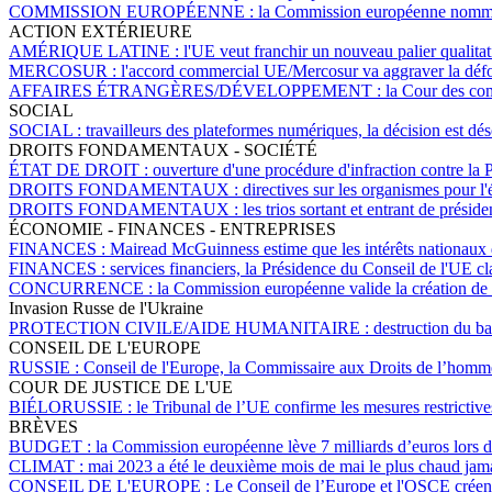
COMMISSION EUROPÉENNE :
la Commission européenne nomme d
ACTION EXTÉRIEURE
AMÉRIQUE LATINE :
l'UE veut franchir un nouveau palier qualitat
MERCOSUR :
l'accord commercial UE/Mercosur va aggraver la défo
AFFAIRES ÉTRANGÈRES/DÉVELOPPEMENT :
la Cour des com
SOCIAL
SOCIAL :
travailleurs des plateformes numériques, la décision est dés
DROITS FONDAMENTAUX - SOCIÉTÉ
ÉTAT DE DROIT :
ouverture d'une procédure d'infraction contre la P
DROITS FONDAMENTAUX :
directives sur les organismes pour l
DROITS FONDAMENTAUX :
les trios sortant et entrant de prési
ÉCONOMIE - FINANCES - ENTREPRISES
FINANCES :
Mairead McGuinness estime que les intérêts nationaux
FINANCES :
services financiers, la Présidence du Conseil de l'UE 
CONCURRENCE :
la Commission européenne valide la création de 
Invasion Russe de l'Ukraine
PROTECTION CIVILE/AIDE HUMANITAIRE :
destruction du b
CONSEIL DE L'EUROPE
RUSSIE :
Conseil de l'Europe, la Commissaire aux Droits de l’hom
COUR DE JUSTICE DE L'UE
BIÉLORUSSIE :
le Tribunal de l’UE confirme les mesures restrictiv
BRÈVES
BUDGET :
la Commission européenne lève 7 milliards d’euros lors 
CLIMAT :
mai 2023 a été le deuxième mois de mai le plus chaud jama
CONSEIL DE L'EUROPE :
Le Conseil de l’Europe et l'OSCE créent