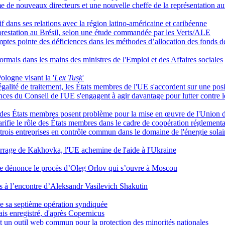
e nouveaux directeurs et une nouvelle cheffe de la représentation a
if dans ses relations avec la région latino-américaine et caribéenne
restation au Brésil, selon une étude commandée par les Verts/ALE
ptes pointe des déficiences dans les méthodes d’allocation des fonds de
ormais dans les mains des ministres de l'Emploi et des Affaires sociales
ologne visant la '
Lex Tusk
'
'égalité de traitement, les États membres de l'UE s'accordent sur une p
dences du Conseil de l'UE s'engagent à agir davantage pour lutter contre l
 des États membres posent problème pour la mise en œuvre de l'Union 
clarifie le rôle des États membres dans le cadre de coopération réglem
trois entreprises en contrôle commun dans le domaine de l'énergie solai
arrage de Kakhovka, l'UE achemine de l'aide à l'Ukraine
me dénonce le procès d’Oleg Orlov qui s’ouvre à Moscou
es à l’encontre d’Aleksandr Vasilevich Shakutin
de sa septième opération syndiquée
is enregistré, d'après Copernicus
 un outil web commun pour la protection des minorités nationales