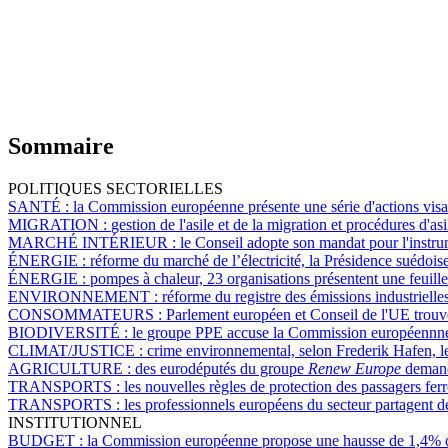
Sommaire
POLITIQUES SECTORIELLES
SANTÉ :
la Commission européenne présente une série d'actions visa
MIGRATION :
gestion de l'asile et de la migration et procédures d'
MARCHÉ INTÉRIEUR :
le Conseil adopte son mandat pour l'instr
ÉNERGIE :
réforme du marché de l’électricité, la Présidence suédo
ÉNERGIE :
pompes à chaleur, 23 organisations présentent une feuille 
ENVIRONNEMENT :
réforme du registre des émissions industrielle
CONSOMMATEURS :
Parlement européen et Conseil de l'UE trouven
BIODIVERSITÉ :
le groupe PPE accuse la Commission européennne d
CLIMAT/JUSTICE :
crime environnemental, selon Frederik Hafen, le
AGRICULTURE :
des eurodéputés du groupe
Renew Europe
demande
TRANSPORTS :
les nouvelles règles de protection des passagers fer
TRANSPORTS :
les professionnels européens du secteur partagent de
INSTITUTIONNEL
BUDGET :
la Commission européenne propose une hausse de 1,4% d